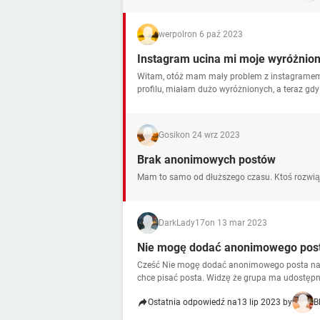
werpolr
on 6 paź 2023
Instagram ucina mi moje wyróżnion
Witam, otóż mam mały problem z instagramem,
profilu, miałam dużo wyróżnionych, a teraz gdy 
Gosik
on 24 wrz 2023
Brak anonimowych postów
Mam to samo od dłuższego czasu. Ktoś rozwią
DarkLady17
on 13 mar 2023
Nie mogę dodać anonimowego post
Cześć Nie mogę dodać anonimowego posta na 
chce pisać posta. Widzę że grupa ma udostępni
Ostatnia odpowiedź na
13 lip 2023 by
B