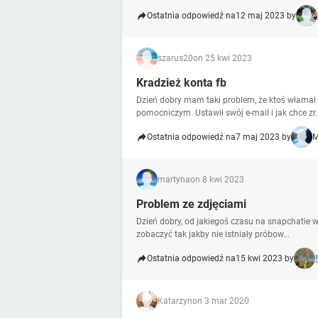
Ostatnia odpowiedź na
12 maj 2023 by
szarus20
on 25 kwi 2023
Kradzież konta fb
Dzień dobry mam taki problem, że ktoś włamał 
pomocniczym. Ustawił swój e-mail i jak chce zr..
Ostatnia odpowiedź na
7 maj 2023 by
M
martyna
on 8 kwi 2023
Problem ze zdjęciami
Dzień dobry, od jakiegoś czasu na snapchatie w
zobaczyć tak jakby nie istniały próbow...
Ostatnia odpowiedź na
15 kwi 2023 by
Katarzyn
on 3 mar 2020