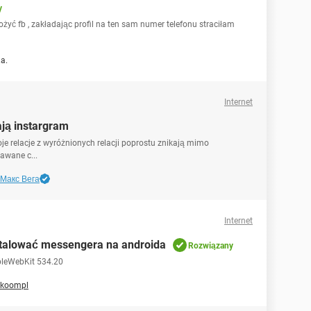
y
yć fb , zakładając profil na ten sam numer telefonu straciłam
a.
Internet
ają instargram
e relacje z wyróżnionych relacji poprostu znikają mimo
awane c...
Макс Вега
Internet
talować messengera na androida
Rozwiązany
ppleWebKit 534.20
koompl