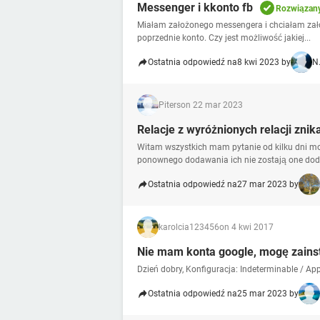
Messenger i kkonto fb
Rozwiązan
Miałam założonego messengera i chciałam założ
poprzednie konto. Czy jest możliwość jakiej...
Ostatnia odpowiedź na
8 kwi 2023 by
N.
Piters
on 22 mar 2023
Relacje z wyróżnionych relacji znik
Witam wszystkich mam pytanie od kilku dni moj
ponownego dodawania ich nie zostają one dod
Ostatnia odpowiedź na
27 mar 2023 by
karolcia123456
on 4 kwi 2017
Nie mam konta google, mogę zains
Dzień dobry, Konfiguracja: Indeterminable / A
Ostatnia odpowiedź na
25 mar 2023 by