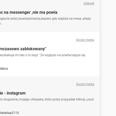
Internet
c na messenger ,nie ma powia
er,nie widzi powiadomienia,dopiero gdy wejdzie na mesa ,wtedy
...
Social media
tymczasowo zablokowany"
wyskakuje mi taki o to błąd: "Ze względu na powtarzające się
Sebus
Social media
e - instagram
m biogramie, mojego chłopaka, który przez przypadek kliknął „usuń
Nataliaa2115