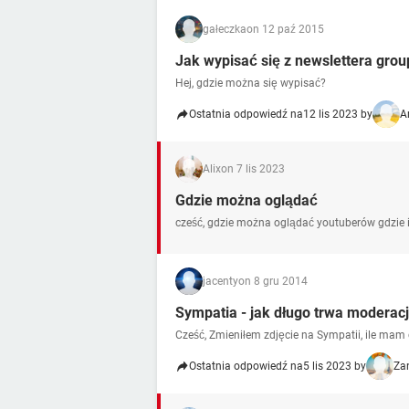
gałeczka
on 12 paź 2015
Jak wypisać się z newslettera gro
Hej, gdzie można się wypisać?
Ostatnia odpowiedź na
12 lis 2023 by
A
Alix
on 7 lis 2023
Gdzie można oglądać
cześć, gdzie można oglądać youtuberów gdzie in
jacenty
on 8 gru 2014
Sympatia - jak długo trwa moderacj
Cześć, Zmieniłem zdjęcie na Sympatii, ile mam
Ostatnia odpowiedź na
5 lis 2023 by
Za