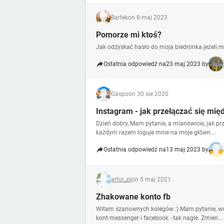
Bartek
on 8 maj 2023
Pomorze mi ktoś?
Jak odzyskać hasło do moja biedronka jeżeli 
Ostatnia odpowiedź na
23 maj 2023 by
Gaspo
on 30 sie 2020
Instagram - jak przełączać się mi
Dzień dobry, Mam pytanie, a mianowicie, jak p
każdym razem loguje mnie na moje główn...
Ostatnia odpowiedź na
13 maj 2023 by
artur_pl
on 5 maj 2021
Zhakowane konto fb
Witam szanownych kolegów :) Mam pytanie, wc
kont messenger i facebook - tak nagle. Zmien...