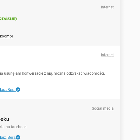
Internet
ozwiązany
koompl
Internet
 ja usunęłam konwersacje z nią, można odzyskać wiadomości,
.
акс Вега
Social media
ooku
nta na facebook
акс Вега