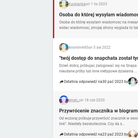
Kurpianka
on 1 lis 2023
Osoba do której wysylam wiadomos
Osoba do której wysylam wiadomosc na mesang
widac wiadomosc, zmojej strony wyglada to tak
Anonim445
on 5 sie 2022
"twój dostęp do snapchata został 
Dzień dobry, próbujac zalogować się na Snapa 
nieudane próby lub inne nietypowe działania ...
Ostatnia odpowiedź na
30 paź 2023 by
emen_
on 18 cze 2020
Przywrócenie znacznika w biogrami
Od wczoraj próbuje przywrócić znacznik w swoi
link”. Niestety bezskutecznie. Czy da s...
Ostatnia odpowiedź na
23 paź 2023 by