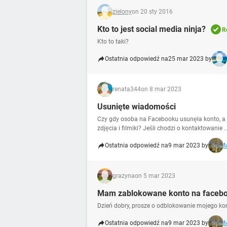
zielony
on 20 sty 2016
Kto to jest social media ninja?
R
Kto to taki?
Ostatnia odpowiedź na
25 mar 2023 by
renata344
on 8 mar 2023
Usunięte wiadomości
Czy gdy osoba na Facebooku usunęła konto, a
zdjęcia i filmiki? Jeśli chodzi o kontaktowanie ..
Ostatnia odpowiedź na
9 mar 2023 by
М
grazyna
on 5 mar 2023
Mam zablokowane konto na faceb
Dzień dobry, prosze o odblokowanie mojego ko
Ostatnia odpowiedź na
9 mar 2023 by
М