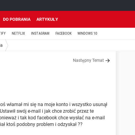
DO POBRANIA
ARTYKUŁY
TIFY
NETFLIX
INSTAGRAM
FACEBOOK
WINDOWS 10
ia
Następny Temat
toś włamał mi się na moje konto i wszystko usunął
tawił swój e-mail i jak chce zrobić przez te
ponieważ i tak kod facebook chce wysłać na e-mail
iał ktoś podobny problem i odzyskał ??