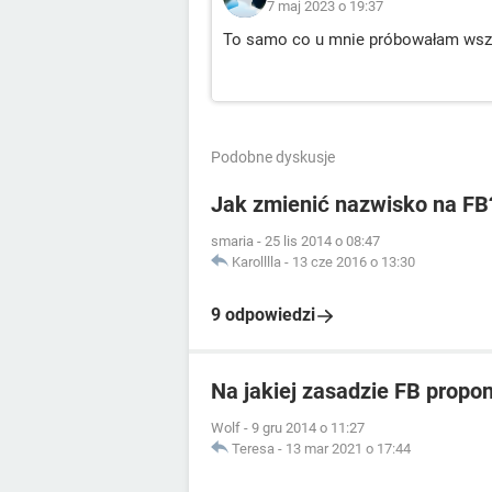
7 maj 2023 o 19:37
To samo co u mnie próbowałam wszys
Podobne dyskusje
Jak zmienić nazwisko na FB
smaria
-
25 lis 2014 o 08:47
Karolllla
-
13 cze 2016 o 13:30
9 odpowiedzi
Na jakiej zasadzie FB propo
Wolf
-
9 gru 2014 o 11:27
Teresa
-
13 mar 2021 o 17:44