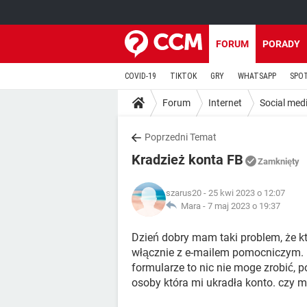
FORUM
PORADY
COVID-19
TIKTOK
GRY
WHATSAPP
SPO
Forum
Internet
Social med
Poprzedni Temat
Kradzież konta FB
Zamknięty
szarus20
- 25 kwi 2023 o 12:07
Mara -
7 maj 2023 o 19:37
Dzień dobry mam taki problem, że k
włącznie z e-mailem pomocniczym. Us
formularze to nic nie moge zrobić, 
osoby która mi ukradła konto. czy m