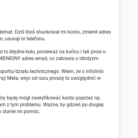
emat. Dziś ktoś shackował mi konto, zmienił adres
, usunął nr telefonu.
to błędne koło, ponieważ na końcu i tak prosi o
IENIONY adres email, co zakrawa o idiotyzm.
ortu/działu technicznego. Wiem, że o infoliniii
ji Meta, więc od razu proszę to uwzględnić w
tóry będę mógł zweryfikować konto poprzez np.
am z tym problemu. Ważne, by gdzieś po drugiej
 w stanie mi pomóc.