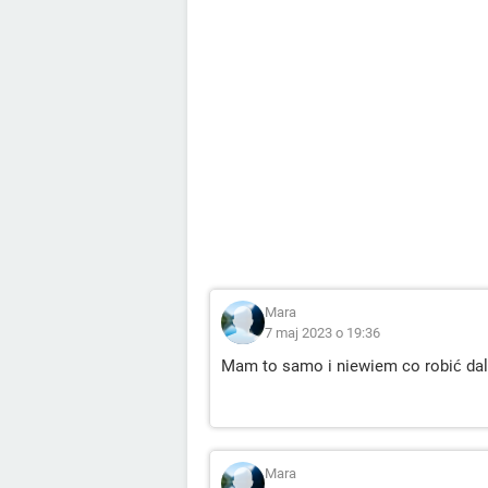
Mara
7 maj 2023 o 19:36
Mam to samo i niewiem co robić da
Mara