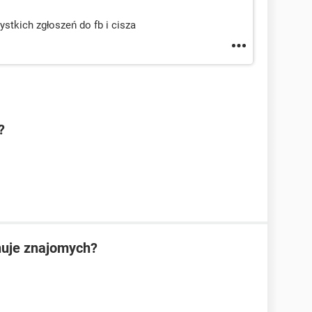
tkich zgłoszeń do fb i cisza
?
nuje znajomych?