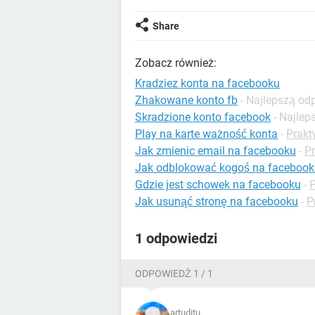
Share
Zobacz również:
Kradziez konta na facebooku
Zhakowane konto fb
- Najlepszą od
Skradzione konto facebook
- Najle
Play na karte ważność konta
-
Prakt
Jak zmienic email na facebooku
-
P
Jak odblokować kogoś na facebook
Gdzie jest schowek na facebooku
-
P
Jak usunąć stronę na facebooku
-
P
1 odpowiedzi
ODPOWIEDŹ 1 / 1
artuditu