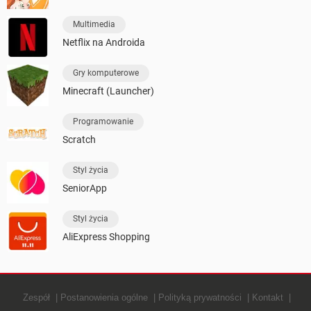
Multimedia
Netflix na Androida
Gry komputerowe
Minecraft (Launcher)
Programowanie
Scratch
Styl życia
SeniorApp
Styl życia
AliExpress Shopping
Zespół
Postanowienia ogólne
Polityką prywatności
Kontakt