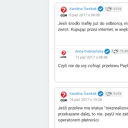
Karolina Świdrak
9 019
6 paź 2017 o 08:08
Jesli środki trafiły już do odbiorcy,
zwrot. Kupując przez internet, w wi
Anna Dobrzyńska
13 49
12 paź 2017 o 08:38
Czyli nie da się cofnąć przelewu Pay
Karolina Świdrak
9 019
16 paź 2017 o 10:28
Jeśli przelew ma status "niezrealizow
przekazane dalej, to nie. payU nie za
operatorem płatności.