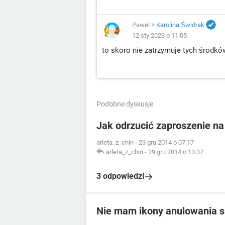
Pawel
>
Karolina Świdrak
12 sty 2023 o 11:05
to skoro nie zatrzymuje tych środkó
Podobne dyskusje
Jak odrzucić zaproszenie na
arleta_z_chin
-
23 gru 2014 o 07:17
arleta_z_chin
-
29 gru 2014 o 13:37
3 odpowiedzi
Nie mam ikony anulowania su