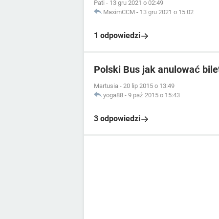
Pati
-
13 gru 2021 o 02:49
MaximCCM
-
13 gru 2021 o 15:02
1 odpowiedzi
Polski Bus jak anulować bile
Martusia
-
20 lip 2015 o 13:49
yoga88
-
9 paź 2015 o 15:43
3 odpowiedzi