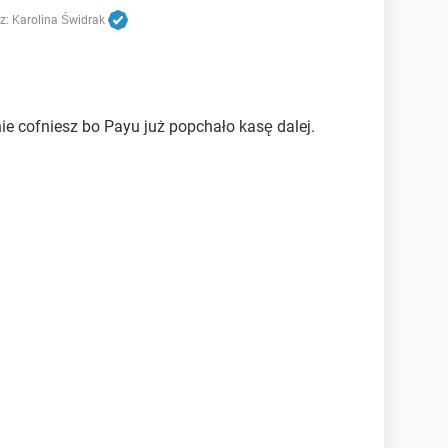
z:
Karolina Świdrak
nie cofniesz bo Payu już popchało kasę dalej.