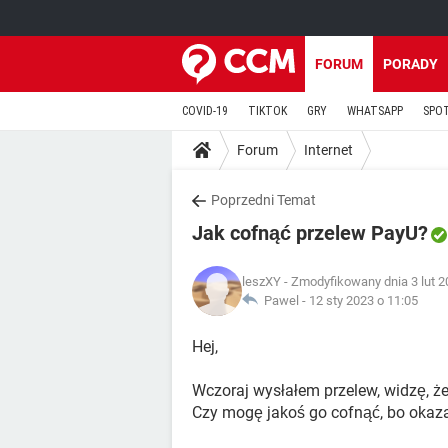
FORUM
PORADY
COVID-19
TIKTOK
GRY
WHATSAPP
SPO
Forum
Internet
Poprzedni Temat
Jak cofnąć przelew PayU?
leszXY
- Zmodyfikowany dnia 3 lut 2
Pawel -
12 sty 2023 o 11:05
Hej,
Wczoraj wysłałem przelew, widzę, że
Czy mogę jakoś go cofnąć, bo okaza