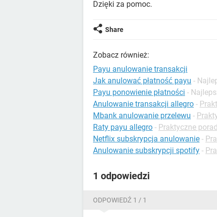
Dzięki za pomoc.
Share
Zobacz również:
Payu anulowanie transakcji
Jak anulować płatność payu
- Najl
Payu ponowienie płatności
- Najlep
Anulowanie transakcji allegro
-
Prak
Mbank anulowanie przelewu
-
Prakt
Raty payu allegro
-
Praktyczne porad
Netflix subskrypcja anulowanie
-
Pra
Anulowanie subskrypcji spotify
-
Pra
1 odpowiedzi
ODPOWIEDŹ 1 / 1