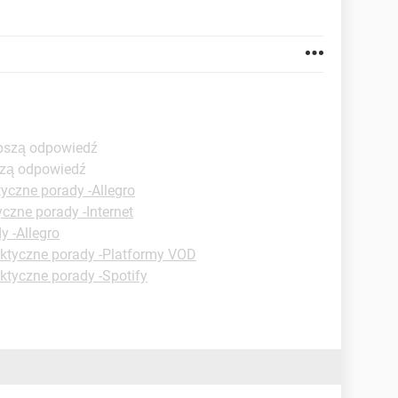
epszą odpowiedź
szą odpowiedź
tyczne porady -Allegro
yczne porady -Internet
y -Allegro
ktyczne porady -Platformy VOD
ktyczne porady -Spotify