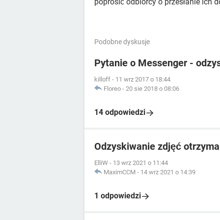
poprosić odbiorcy o przesłanie ich d
Podobne dyskusje
Pytanie o Messenger - odzy
killoff
-
11 wrz 2017 o 18:44
Floreo
-
20 sie 2018 o 08:06
14 odpowiedzi
Odzyskiwanie zdjęć otrzym
ElliW
-
13 wrz 2021 o 11:44
MaximCCM
-
14 wrz 2021 o 14:39
1 odpowiedzi