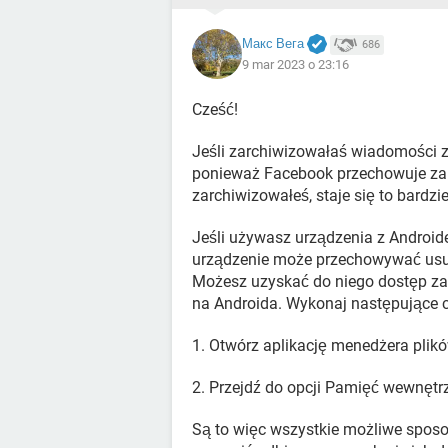
Макс Вега
686
9 mar 2023 o 23:16
Cześć!
Jeśli zarchiwizowałaś wiadomości z
ponieważ Facebook przechowuje zarc
zarchiwizowałeś, staje się to bardzi
Jeśli używasz urządzenia z Androi
urządzenie może przechowywać usun
Możesz uzyskać do niego dostęp za
na Androida. Wykonaj następujące 
1. Otwórz aplikację menedżera plik
2. Przejdź do opcji Pamięć wewnęt
Są to więc wszystkie możliwe sposo