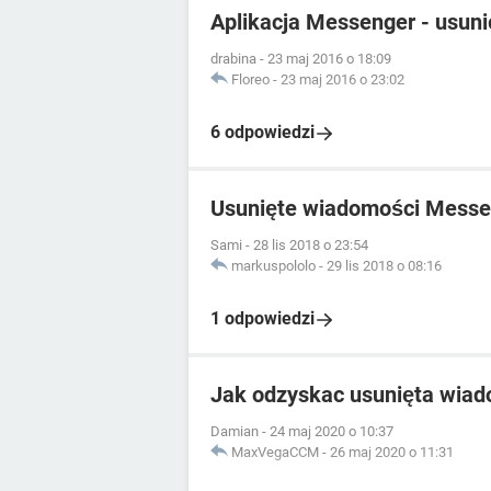
Aplikacja Messenger - usuni
drabina
-
23 maj 2016 o 18:09
Floreo
-
23 maj 2016 o 23:02
6 odpowiedzi
Usunięte wiadomości Messe
Sami
-
28 lis 2018 o 23:54
markuspololo
-
29 lis 2018 o 08:16
1 odpowiedzi
Jak odzyskac usunięta wia
Damian
-
24 maj 2020 o 10:37
MaxVegaCCM
-
26 maj 2020 o 11:31