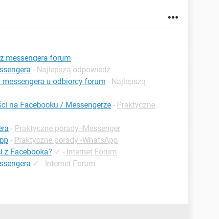
 z messengera forum
essengera
- Najlepszą odpowiedź
 messengera u odbiorcy forum
- Najlepszą
ci na Facebooku / Messengerze
-
Praktyczne
era
-
Praktyczne porady -Messenger
app
-
Praktyczne porady -WhatsApp
i z Facebooka?
✓
-
Internet Forum
essengera
✓
-
Internet Forum