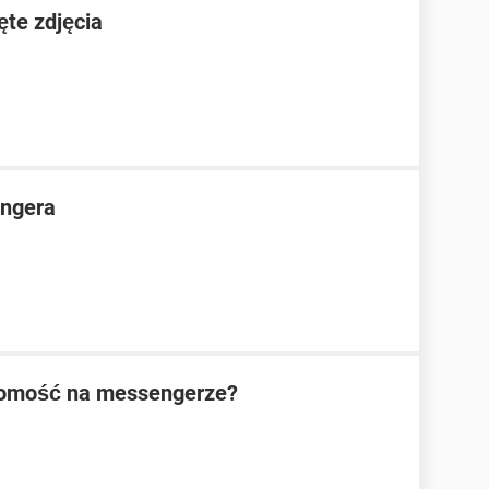
ęte zdjęcia
ngera
domość na messengerze?