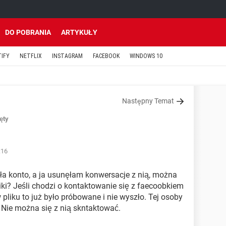
DO POBRANIA
ARTYKUŁY
TIFY
NETFLIX
INSTAGRAM
FACEBOOK
WINDOWS 10
Następny Temat
ęty
:16
a konto, a ja usunęłam konwersacje z nią, można
iki? Jeśli chodzi o kontaktowanie się z faecoobkiem
pliku to już było próbowane i nie wyszło. Tej osoby
 Nie można się z nią skntaktować.