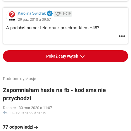
Karolina Świdrak
9 019
29 paź 2018 à 09:57
A podałaś numer telefonu z przedrostkiem +48?
Pokaż cały wątek
Podobne dyskusje
Zapomniałam hasła na fb - kod sms nie
przychodzi
Desajre
-
30 mar 2020 à 11:07
Lu
-
12 lis 2022 à 20:19
77 odpowiedzi