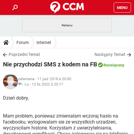
MENU
STRONA GŁÓWNA
YOUTUBE
TIKTOK
PORADY
Forum
Internet
GRY
WHATSAPP
PlayStation
TIKTOK
DO POBRANIA
Poprzedni Temat
Następny Temat
SPOTIFY
NETFLIX
GRY
WHATSAPP
Nie przychodzi SMS z kodem na FB
INSTAGRAM
ANDROID
FACEBOOK
TIKTOK
Rozwiązany
FORUM
SPOTIFY
NETFLIX
WINDOWS 10
GRY
WHATSAPP
zalamana
- 11 paź 2018 à 20:00
INSTAGRAM
COVID-19
FACEBOOK
TIKTOK
ARTYKUŁY
Lu -
12 lis 2022 à 20:17
IOS
NETFLIX
WINDOWS 10
GRY
WHATSAPP
INSTAGRAM
COVID-19
FACEBOOK
TIKTOK
Dzień dobry,
SPOTIFY
NETFLIX
WINDOWS 10
GRY
WHATSAPP
INSTAGRAM
FACEBOOK
Mam problem, poniewaz zmienialam wczoraj haslo na
SPOTIFY
NETFLIX
WINDOWS 10
facebooku, wylogowalam sie ze wszystkich urzadzen,
INSTAGRAM
FACEBOOK
wyczyscilam historie. Korzystam z uwierzytelniania,
dwuetapowej weryfikacji. Chcac zalogowac sie na telefonie