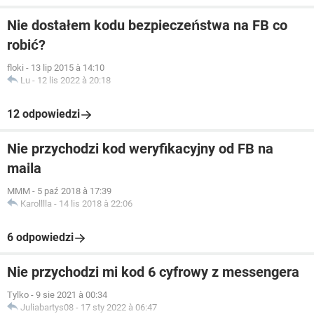
Nie dostałem kodu bezpieczeństwa na FB co
robić?
floki
-
13 lip 2015 à 14:10
Lu
-
12 lis 2022 à 20:18
12 odpowiedzi
Nie przychodzi kod weryfikacyjny od FB na
maila
MMM
-
5 paź 2018 à 17:39
Karolllla
-
14 lis 2018 à 22:06
6 odpowiedzi
Nie przychodzi mi kod 6 cyfrowy z messengera
Tylko
-
9 sie 2021 à 00:34
Juliabartys08
-
17 sty 2022 à 06:47