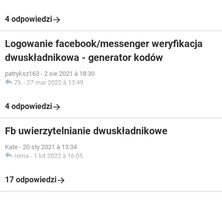
4 odpowiedzi
Logowanie facebook/messenger weryfikacja
dwuskładnikowa - generator kodów
patryksz163
-
2 sie 2021 à 18:30
Zk
-
27 mar 2022 à 13:49
4 odpowiedzi
Fb uwierzytelnianie dwuskładnikowe
Kate
-
20 sty 2021 à 13:34
roma
-
1 lut 2022 à 16:05
17 odpowiedzi