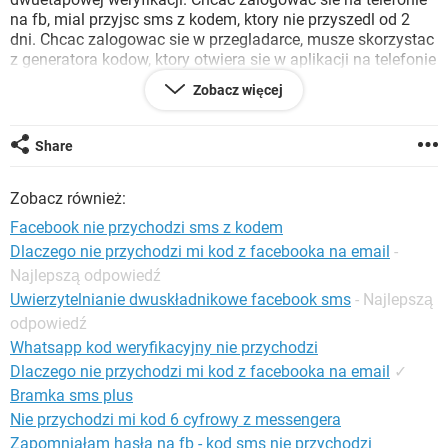
WINDOWS 10
na fb, mial przyjsc sms z kodem, ktory nie przyszedl od 2
dni. Chcac zalogowac sie w przegladarce, musze skorzystac
z generatora kodow, ktory otwiera sie w aplikacji na telefonie
tylko w momencie gdy jestem zalogowana. HELP!!! Pisalam
Zobacz więcej
do fb w tej sprawie ale zero odezwu, dzwonilam do
operatora i z ich strony wszystko ok. Dodam tez ze mail
przypisany do konta na fb zostal usuniety 2 miesiace temu,
Share
nie mam drugiego poza mailem do reklam. Co mam zrobic?
Jak odzyskac konto?
Zobacz również:
Facebook nie przychodzi sms z kodem
Dlaczego nie przychodzi mi kod z facebooka na email
-
Najlepszą odpowiedź
Uwierzytelnianie dwuskładnikowe facebook sms
- Najlepszą
odpowiedź
Whatsapp kod weryfikacyjny nie przychodzi
Dlaczego nie przychodzi mi kod z facebooka na email
✓
Bramka sms plus
Nie przychodzi mi kod 6 cyfrowy z messengera
Zapomniałam hasła na fb - kod sms nie przychodzi