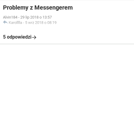
Problemy z Messengerem
Alvin184
-
29 lip 2018 o 13:57
Karolllla
-
5 wrz 2018 o 08:19
5 odpowiedzi