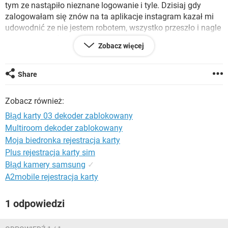
WINDOWS 10
tym ze nastąpiło nieznane logowanie i tyle. Dzisiaj gdy
zalogowałam się znów na ta aplikacje instagram kazał mi
udowodnić ze nie jestem robotem, wszystko przeszło i nagle
miałam wysłać zdjęcie z kodem napisanym na kartce
Zobacz więcej
imieniem i ręka z twarzą na zdjęciu, niestety nie
przeczytałam dokładnie i na zdjęciu była tylko biała kartka.
Teraz jak się próbuje zalogować to ciagle się ładuje a jak
Share
wyszukuje moje konto z innego to jest brak użytkownika ale
konto nadal jest. Co mam teraz zrobić? Konto wróci?
Zobacz również:
Błąd karty 03 dekoder zablokowany
Multiroom dekoder zablokowany
iPhone / Safari 16.1
Moja biedronka rejestracja karty
Plus rejestracja karty sim
Błąd kamery samsung
✓
A2mobile rejestracja karty
1 odpowiedzi