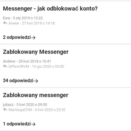
Messenger - jak odblokować konto?
Ewa
-
5 sty 2019 o 12:22
Aneee
-
27 kwi 2019 o 14:18
2 odpowiedzi
Zablokowany Messenger
Andrew
-
29 kwi 2018 o 16:41
QPbmCRVM
-
13 gru 2020 o 03:00
34 odpowiedzi
Zablokowany messenger
juliasz
-
5 kwi 2020 o 09:50
MaxVegaCCM
-
6 kwi 2020 o 22:32
1 odpowiedzi