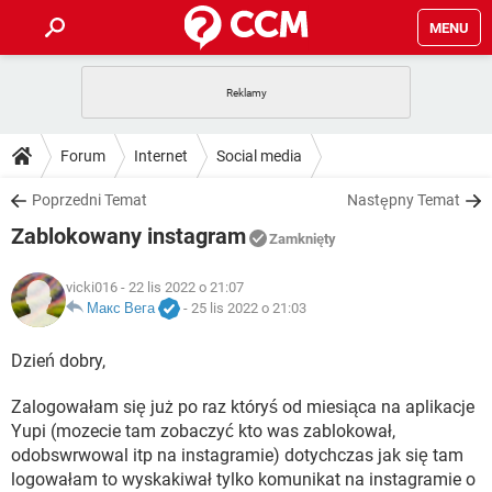
MENU
STRONA GŁÓWNA
YOUTUBE
TIKTOK
PORADY
Forum
Internet
Social media
GRY
WHATSAPP
PlayStation
TIKTOK
DO POBRANIA
Poprzedni Temat
Następny Temat
SPOTIFY
NETFLIX
GRY
WHATSAPP
Zablokowany instagram
INSTAGRAM
ANDROID
FACEBOOK
TIKTOK
Zamknięty
FORUM
SPOTIFY
NETFLIX
WINDOWS 10
GRY
WHATSAPP
vicki016
- 22 lis 2022 o 21:07
INSTAGRAM
COVID-19
FACEBOOK
TIKTOK
ARTYKUŁY
Макс Вега
-
25 lis 2022 o 21:03
IOS
NETFLIX
WINDOWS 10
GRY
WHATSAPP
INSTAGRAM
COVID-19
FACEBOOK
TIKTOK
Dzień dobry,
SPOTIFY
NETFLIX
WINDOWS 10
GRY
WHATSAPP
Zalogowałam się już po raz któryś od miesiąca na aplikacje
INSTAGRAM
FACEBOOK
SPOTIFY
NETFLIX
Yupi (mozecie tam zobaczyć kto was zablokował,
WINDOWS 10
odobswrwowal itp na instagramie) dotychczas jak się tam
INSTAGRAM
FACEBOOK
logowałam to wyskakiwał tylko komunikat na instagramie o