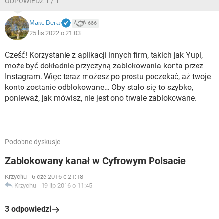
ODPOWIEDŹ 1 / 1
Макс Вега
686
25 lis 2022 o 21:03
Cześć! Korzystanie z aplikacji innych firm, takich jak Yupi,
może być dokładnie przyczyną zablokowania konta przez
Instagram. Więc teraz możesz po prostu poczekać, aż twoje
konto zostanie odblokowane… Oby stało się to szybko,
ponieważ, jak mówisz, nie jest ono trwale zablokowane.
Podobne dyskusje
Zablokowany kanał w Cyfrowym Polsacie
Krzychu
-
6 cze 2016 o 21:18
Krzychu
-
19 lip 2016 o 11:45
3 odpowiedzi