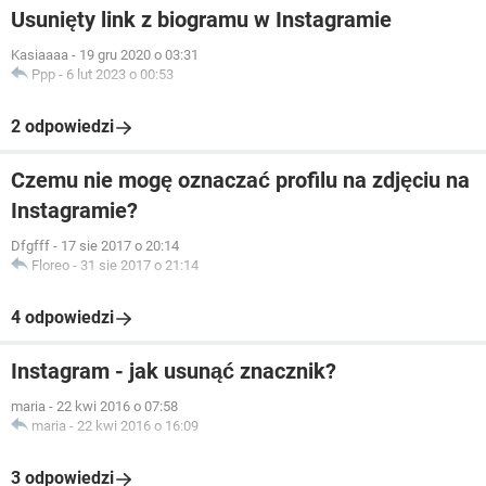
Usunięty link z biogramu w Instagramie
Kasiaaaa
-
19 gru 2020 o 03:31
Ppp
-
6 lut 2023 o 00:53
2 odpowiedzi
Czemu nie mogę oznaczać profilu na zdjęciu na
Instagramie?
Dfgfff
-
17 sie 2017 o 20:14
Floreo
-
31 sie 2017 o 21:14
4 odpowiedzi
Instagram - jak usunąć znacznik?
maria
-
22 kwi 2016 o 07:58
maria
-
22 kwi 2016 o 16:09
3 odpowiedzi