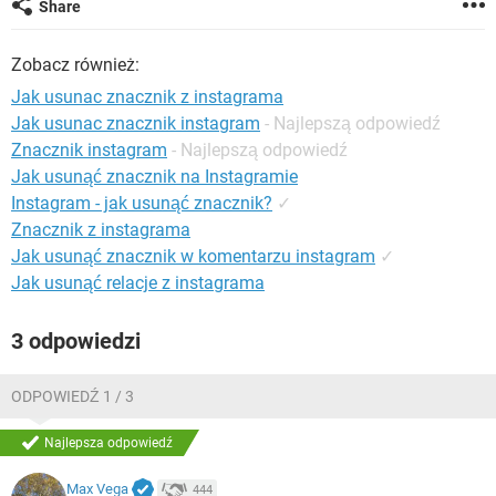
Share
WINDOWS 10
Zobacz również:
Jak usunac znacznik z instagrama
Jak usunac znacznik instagram
- Najlepszą odpowiedź
Znacznik instagram
- Najlepszą odpowiedź
Jak usunąć znacznik na Instagramie
Instagram - jak usunąć znacznik?
✓
Znacznik z instagrama
Jak usunąć znacznik w komentarzu instagram
✓
Jak usunąć relacje z instagrama
3 odpowiedzi
ODPOWIEDŹ 1 / 3
Najlepsza odpowiedź
Max Vega
444