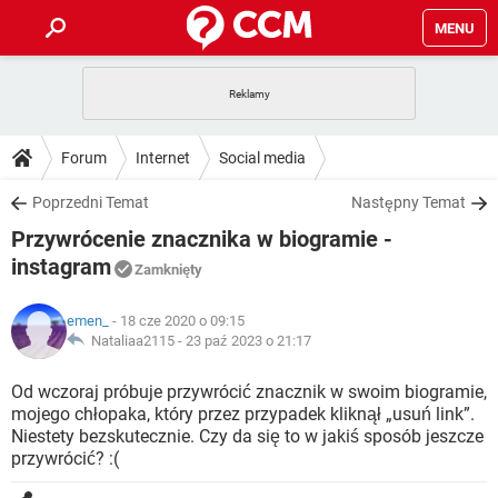
MENU
STRONA GŁÓWNA
YOUTUBE
TIKTOK
PORADY
Forum
Internet
Social media
GRY
WHATSAPP
PlayStation
TIKTOK
DO POBRANIA
Poprzedni Temat
Następny Temat
SPOTIFY
NETFLIX
GRY
WHATSAPP
Przywrócenie znacznika w biogramie -
INSTAGRAM
ANDROID
FACEBOOK
TIKTOK
FORUM
SPOTIFY
NETFLIX
instagram
Zamknięty
WINDOWS 10
GRY
WHATSAPP
INSTAGRAM
COVID-19
FACEBOOK
TIKTOK
ARTYKUŁY
IOS
NETFLIX
emen_
- 18 cze 2020 o 09:15
WINDOWS 10
GRY
WHATSAPP
Nataliaa2115 -
23 paź 2023 o 21:17
INSTAGRAM
COVID-19
FACEBOOK
TIKTOK
SPOTIFY
NETFLIX
Od wczoraj próbuje przywrócić znacznik w swoim biogramie,
WINDOWS 10
GRY
WHATSAPP
INSTAGRAM
FACEBOOK
mojego chłopaka, który przez przypadek kliknął „usuń link”.
SPOTIFY
NETFLIX
Niestety bezskutecznie. Czy da się to w jakiś sposób jeszcze
WINDOWS 10
przywrócić? :(
INSTAGRAM
FACEBOOK