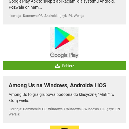
Google Play Apk to sklep z aplikacjami dla systemu Android.
WINDOWS 10
Pozwala on nam...
Licencja:
Darmowa
OS:
Android
Język:
PL
Wersja:
Pobierz
Among Us na Windows, Androida i iOS
Among Us to gra grupowa podobna do klasycznej "Mafii”, w
którą wielu...
Licencja:
Commercial
OS:
Windows 7 Windows 8 Windows 10
Język:
EN
Wersja: