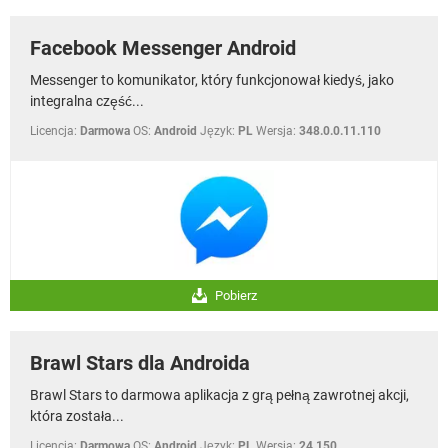
Facebook Messenger Android
Messenger to komunikator, który funkcjonował kiedyś, jako
integralna część...
Licencja:
Darmowa
OS:
Android
Język:
PL
Wersja:
348.0.0.11.110
Pobierz
Brawl Stars dla Androida
Brawl Stars to darmowa aplikacja z grą pełną zawrotnej akcji,
która została...
Licencja:
Darmowa
OS:
Android
Język:
PL
Wersja:
24.150