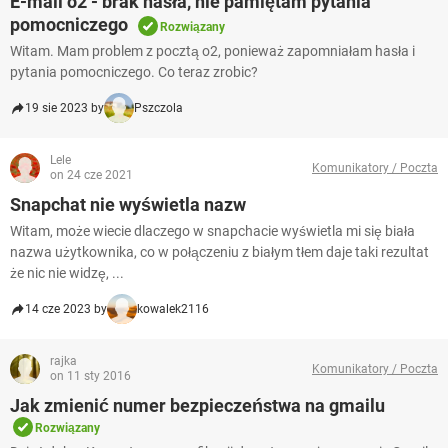
E-mail o2 - brak hasła, nie pamiętam pytania
pomocniczego
Rozwiązany
Witam. Mam problem z pocztą o2, ponieważ zapomniałam hasła i
pytania pomocniczego. Co teraz zrobic?
19 sie 2023 by
Pszczola
Lele
Komunikatory / Poczta
on 24 cze 2021
Snapchat nie wyświetla nazw
Witam, może wiecie dlaczego w snapchacie wyświetla mi się biała
nazwa użytkownika, co w połączeniu z białym tłem daje taki rezultat
że nic nie widzę, ...
14 cze 2023 by
kowalek2116
rajka
Komunikatory / Poczta
on 11 sty 2016
Jak zmienić numer bezpieczeństwa na gmailu
Rozwiązany