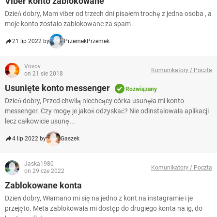
Viber konto zablokowane
Dzień dobry, Mam viber od trzech dni pisałem trochę z jedna osoba , a
moje konto zostało zablokowane za spam .
21 lip 2022 by
PrzemekPrzemek
Vovov
Komunikatory / Poczta
on 21 sie 2018
Usunięte konto messenger
Rozwiązany
Dzień dobry, Przed chwilą niechcący córka usunęła mi konto
messenger. Czy mogę je jakoś odzyskać? Nie odinstalowała aplikacji
lecz całkowicie usunę...
4 lip 2022 by
Gaszek
Jaska1980
Komunikatory / Poczta
on 29 cze 2022
Zablokowane konta
Dzień dobry, Włamano mi się na jedno z kont na instagramie i je
przejęto. Meta zablokowała mi dostęp do drugiego konta na ig, do