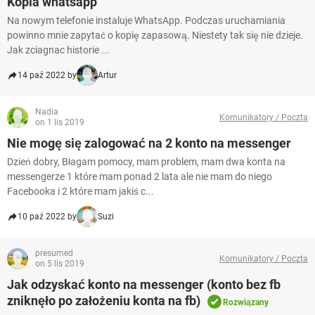
Kopia whatsapp
Na nowym telefonie instaluje WhatsApp. Podczas uruchamiania
powinno mnie zapytać o kopię zapasową. Niestety tak się nie dzieje.
Jak zciagnac historie ...
14 paź 2022 by
Artur
Nadia
Komunikatory / Poczta
on 1 lis 2019
Nie mogę się zalogować na 2 konto na messenger
Dzień dobry, Błagam pomocy, mam problem, mam dwa konta na
messengerze 1 które mam ponad 2 lata ale nie mam do niego
Facebooka i 2 które mam jakiś c...
10 paź 2022 by
Suzi
presumed
Komunikatory / Poczta
on 5 lis 2019
Jak odzyskać konto na messenger (konto bez fb
zniknęło po założeniu konta na fb)
Rozwiązany