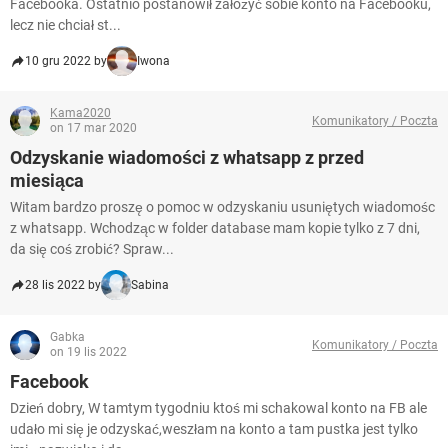
Facebooka. Ostatnio postanowił założyć sobie konto na Facebooku,
lecz nie chciał st...
10 gru 2022 by
Iwona
Kama2020
Komunikatory / Poczta
on 17 mar 2020
Odzyskanie wiadomości z whatsapp z przed
miesiąca
Witam bardzo proszę o pomoc w odzyskaniu usuniętych wiadomośc
z whatsapp. Wchodząc w folder database mam kopie tylko z 7 dni,
da się coś zrobić? Spraw...
28 lis 2022 by
Sabina
Gabka
Komunikatory / Poczta
on 19 lis 2022
Facebook
Dzień dobry, W tamtym tygodniu ktoś mi schakowal konto na FB ale
udało mi się je odzyskać,weszłam na konto a tam pustka jest tylko