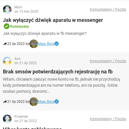
Moni
Komunikatory / Poczta
on 15 kwi 2020
Jak wyłączyć dźwięk aparatu w messenger
Rozwiązany
Jak wyłączyć dźwięk aparatu w fb messenger?
22 lip 2022 by
Макс Вега
Ann
Komunikatory / Poczta
on 21 lip 2022
Brak smsów potwierdzających rejestrację na fb
Witam, chciałam założyć nowe konto na fb, jednak nie przychodzą
kody potwierdzające ani na numer telefonu, ani na pocztę. Gdzie
szukać pomocy, dzwonić...
21 lip 2022 by
Макс Вега
Przemek
Komunikatory / Poczta
on 21 lip 2022