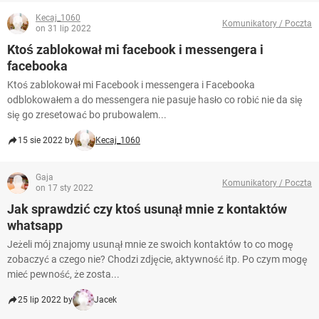
Kecaj_1060
Komunikatory / Poczta
on 31 lip 2022
Ktoś zablokował mi facebook i messengera i
facebooka
Ktoś zablokował mi Facebook i messengera i Facebooka
odblokowałem a do messengera nie pasuje hasło co robić nie da się
się go zresetować bo prubowalem...
15 sie 2022 by
Kecaj_1060
Gaja
Komunikatory / Poczta
on 17 sty 2022
Jak sprawdzić czy ktoś usunął mnie z kontaktów
whatsapp
Jeżeli mój znajomy usunął mnie ze swoich kontaktów to co mogę
zobaczyć a czego nie? Chodzi zdjęcie, aktywność itp. Po czym mogę
mieć pewność, że zosta...
25 lip 2022 by
Jacek