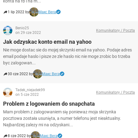
konta na fb i na m...
1 lip 2022 by
Макс Вега
Benio25
Komunikatory / Poczta
on 29 cze 2022
Jak odzyskac konto email na yahoo
Nie moge dostac sie do mojej skrzynki email na yahoo. Podaje adres
email podaje haslo i pisze ze zle haslo nic nie moge zrobic bo trzeba
byc zalogowan...
30 cze 2022 by
Макс Вега
Tadek_niejadek99
Komunikatory / Poczta
on 5 cze 2022
Problem z logowaniem do snapchata
Mam problem z zalogowaniem się ponieważ moja skrzynka
pocztowa została usunięta, a numer telefonu jest nieaktualny.
Najbardziej zależy mi na odzyskani...
8 cze 2022 by
Макс Вега