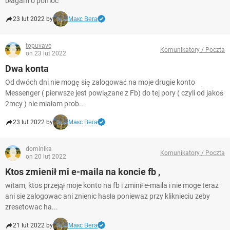
błagam o pomoc
23 lut 2022 by
Макс Вега
topuvave
Komunikatory / Poczta
on 23 lut 2022
Dwa konta
Od dwóch dni nie mogę się zalogować na moje drugie konto
Messenger ( pierwsze jest powiązane z Fb) do tej pory ( czyli od jakoś
2mcy ) nie miałam prob...
23 lut 2022 by
Макс Вега
dominika
Komunikatory / Poczta
on 20 lut 2022
Ktos zmienił mi e-maila na koncie fb ,
witam, ktos przejął moje konto na fb i zminił e-maila i nie moge teraz
ani sie zalogowac ani znienic hasła poniewaz przy kliknieciu zeby
zresetowac ha...
21 lut 2022 by
Макс Вега