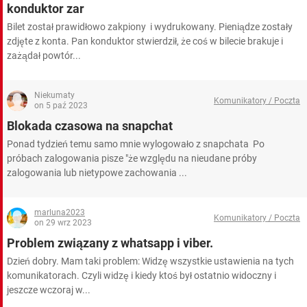
WINDOWS 10
konduktor zar
Bilet został prawidłowo zakpiony i wydrukowany. Pieniądze zostały
zdjęte z konta. Pan konduktor stwierdził, że coś w bilecie brakuje i
zażądał powtór...
Niekumaty
Komunikatory / Poczta
on 5 paź 2023
Blokada czasowa na snapchat
Ponad tydzień temu samo mnie wylogowało z snapchata Po
próbach zalogowania pisze "że względu na nieudane próby
zalogowania lub nietypowe zachowania ...
marluna2023
Komunikatory / Poczta
on 29 wrz 2023
Problem związany z whatsapp i viber.
Dzień dobry. Mam taki problem: Widzę wszystkie ustawienia na tych
komunikatorach. Czyli widzę i kiedy ktoś był ostatnio widoczny i
jeszcze wczoraj w...