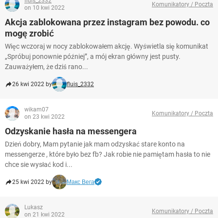
fluis_2332
Komunikatory / Poczta
on 10 kwi 2022
Akcja zablokowana przez instagram bez powodu. co
mogę zrobić
Więc wczoraj w nocy zablokowałem akcję. Wyświetla się komunikat
„Spróbuj ponownie później”, a mój ekran główny jest pusty.
Zauważyłem, że dziś rano...
26 kwi 2022 by
fluis_2332
wikam07
Komunikatory / Poczta
on 23 kwi 2022
Odzyskanie hasła na messengera
Dzień dobry, Mam pytanie jak mam odzyskać stare konto na
messengerze , które było bez fb? Jak robie nie pamiętam hasła to nie
chce sie wysłać kod i...
25 kwi 2022 by
Макс Вега
Lukasz
Komunikatory / Poczta
on 21 kwi 2022