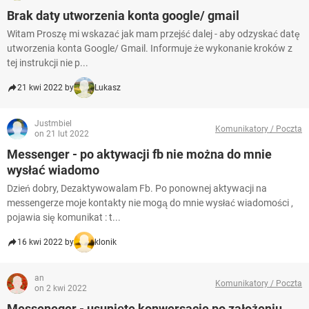
Brak daty utworzenia konta google/ gmail
Witam Proszę mi wskazać jak mam przejść dalej - aby odzyskać datę
utworzenia konta Google/ Gmail. Informuje że wykonanie kroków z
tej instrukcji nie p...
21 kwi 2022 by
Lukasz
Justmbiel
Komunikatory / Poczta
on 21 lut 2022
Messenger - po aktywacji fb nie można do mnie
wysłać wiadomo
Dzień dobry, Dezaktywowalam Fb. Po ponownej aktywacji na
messengerze moje kontakty nie mogą do mnie wysłać wiadomości ,
pojawia się komunikat : t...
16 kwi 2022 by
klonik
an
Komunikatory / Poczta
on 2 kwi 2022
Messeneger - usunięte konwersacje po założeniu