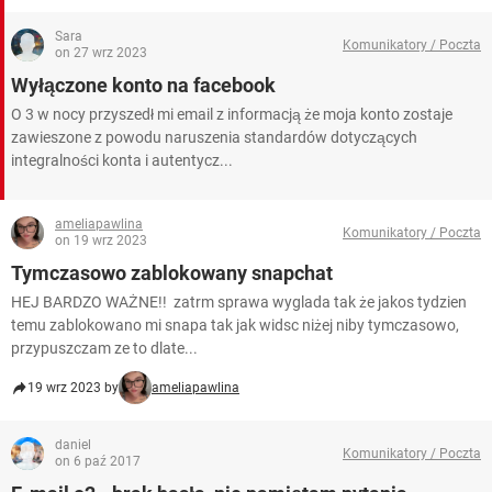
Sara
Komunikatory / Poczta
on 27 wrz 2023
Wyłączone konto na facebook
O 3 w nocy przyszedł mi email z informacją że moja konto zostaje
zawieszone z powodu naruszenia standardów dotyczących
integralności konta i autentycz...
ameliapawlina
Komunikatory / Poczta
on 19 wrz 2023
Tymczasowo zablokowany snapchat
HEJ BARDZO WAŻNE!! zatrm sprawa wyglada tak że jakos tydzien
temu zablokowano mi snapa tak jak widsc niżej niby tymczasowo,
przypuszczam ze to dlate...
19 wrz 2023 by
ameliapawlina
daniel
Komunikatory / Poczta
on 6 paź 2017