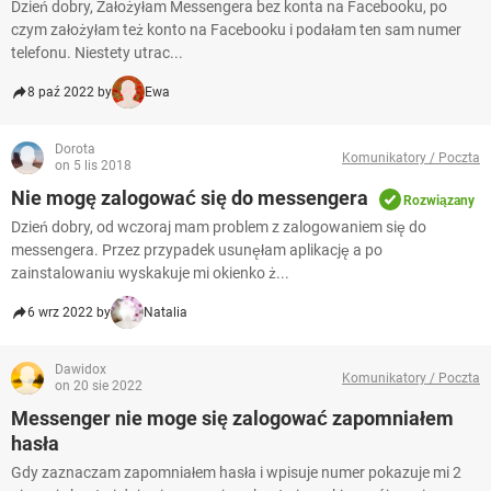
Dzień dobry, Założyłam Messengera bez konta na Facebooku, po
czym założyłam też konto na Facebooku i podałam ten sam numer
telefonu. Niestety utrac...
8 paź 2022 by
Ewa
Dorota
Komunikatory / Poczta
on 5 lis 2018
Nie mogę zalogować się do messengera
Rozwiązany
Dzień dobry, od wczoraj mam problem z zalogowaniem się do
messengera. Przez przypadek usunęłam aplikację a po
zainstalowaniu wyskakuje mi okienko ż...
6 wrz 2022 by
Natalia
Dawidox
Komunikatory / Poczta
on 20 sie 2022
Messenger nie moge się zalogować zapomniałem
hasła
Gdy zaznaczam zapomniałem hasła i wpisuje numer pokazuje mi 2