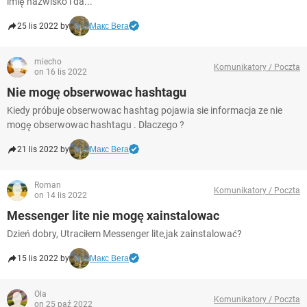
imię nazwisko i da...
25 lis 2022 by
Макс Вега
miecho
Komunikatory / Poczta
on 16 lis 2022
Nie mogę obserwowac hashtagu
Kiedy próbuje obserwowac hashtag pojawia sie informacja ze nie
mogę obserwowac hashtagu . Dlaczego ?
21 lis 2022 by
Макс Вега
Roman
Komunikatory / Poczta
on 14 lis 2022
Messenger lite nie mogę xainstalowac
Dzień dobry, Utraciłem Messenger lite,jak zainstalować?
15 lis 2022 by
Макс Вега
Ola
Komunikatory / Poczta
on 25 paź 2022