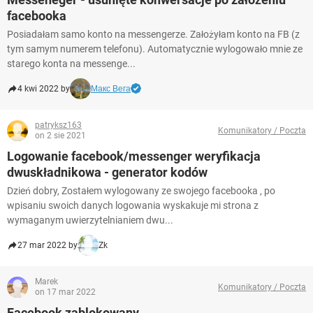
facebooka
Posiadałam samo konto na messengerze. Założyłam konto na FB (z
tym samym numerem telefonu). Automatycznie wylogowało mnie ze
starego konta na messenge...
4 kwi 2022 by
Макс Вега
patryksz163
Komunikatory / Poczta
on 2 sie 2021
Logowanie facebook/messenger weryfikacja
dwuskładnikowa - generator kodów
Dzień dobry, Zostałem wylogowany ze swojego facebooka , po
wpisaniu swoich danych logowania wyskakuje mi strona z
wymaganym uwierzytelnianiem dwu...
27 mar 2022 by
Zk
Marek
Komunikatory / Poczta
on 17 mar 2022
Facebook zablokowany