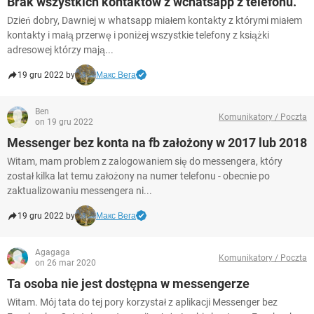
Brak wszystkich kontaktów z wchatsapp z telefonu.
Dzień dobry, Dawniej w whatsapp miałem kontakty z którymi miałem
kontakty i małą przerwę i poniżej wszystkie telefony z książki
adresowej którzy mają...
19 gru 2022 by
Макс Вега
Ben
Komunikatory / Poczta
on 19 gru 2022
Messenger bez konta na fb założony w 2017 lub 2018
Witam, mam problem z zalogowaniem się do messengera, który
został kilka lat temu założony na numer telefonu - obecnie po
zaktualizowaniu messengera ni...
19 gru 2022 by
Макс Вега
Agagaga
Komunikatory / Poczta
on 26 mar 2020
Ta osoba nie jest dostępna w messengerze
Witam. Mój tata do tej pory korzystał z aplikacji Messenger bez