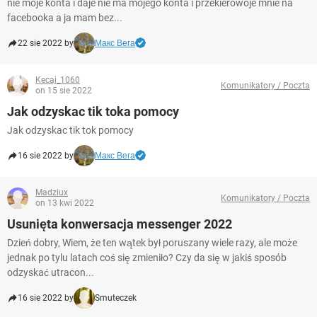
nie moje konta i daje nie ma mojego konta i przekierowóje mnie na
facebooka a ja mam bez...
22 sie 2022 by
Макс Вега
Kecaj_1060
Komunikatory / Poczta
on 15 sie 2022
Jak odzyskac tik toka pomocy
Jak odzyskac tik tok pomocy
16 sie 2022 by
Макс Вега
Madziux
Komunikatory / Poczta
on 13 kwi 2022
Usunięta konwersacja messenger 2022
Dzień dobry, Wiem, że ten wątek był poruszany wiele razy, ale może
jednak po tylu latach coś się zmieniło? Czy da się w jakiś sposób
odzyskać utracon...
16 sie 2022 by
Smuteczek