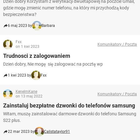
Dzień dobry Korzystam z weryfikacji dwuetapowej na poczcie Gmail,
gdzie mogę zmienić numer telefonu, na który mi przychodzą kody
bezpieczeństwa?
6 maj 2023 by
Barbara
Fxx
Komunikatory / Poczta
on 1 kwi 2023
Trudnosci z zalogowaniem
Dzień dobry, Nie mogę się zalogować na pocztę wp
1 kwi 2023 by
Fxx
KenelmKane
Komunikatory / Poczta
on 13 maj 2022
Zainstaluj bezpłatne dzwonki do telefonów samsung
Witam, muszę zainstalować darmowe dzwonki do telefonu Samsung
S22 plus.
22 mar 2023 by
Calistataylor91