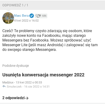
ODPOWIEDŹ 1 / 1
Макс Вега
686
4 kwi 2022 o 16:02
Cześć! Te problemy często zdarzają się osobom, które
założyły nowe konto na Facebooku, mając starego
Messengera bez Facebooka. Możesz spróbować użyć
Messenger Lite (jeśli masz Androida) i zalogować się tam
do swojego starego Messengera.
Podobne dyskusje
Usunięta konwersacja messenger 2022
Madziux
-
13 kwi 2022 o 00:33
Smuteczek
-
16 sie 2022 o 14:31
2 odpowiedzi