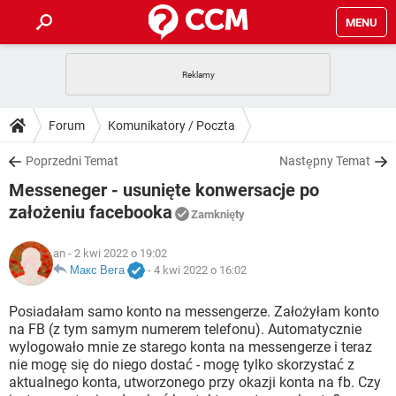
MENU
STRONA GŁÓWNA
YOUTUBE
TIKTOK
PORADY
Forum
Komunikatory / Poczta
GRY
WHATSAPP
PlayStation
TIKTOK
DO POBRANIA
Poprzedni Temat
Następny Temat
SPOTIFY
NETFLIX
GRY
WHATSAPP
Messeneger - usunięte konwersacje po
INSTAGRAM
ANDROID
FACEBOOK
TIKTOK
FORUM
SPOTIFY
NETFLIX
założeniu facebooka
Zamknięty
WINDOWS 10
GRY
WHATSAPP
INSTAGRAM
COVID-19
FACEBOOK
TIKTOK
ARTYKUŁY
IOS
NETFLIX
an
- 2 kwi 2022 o 19:02
WINDOWS 10
GRY
WHATSAPP
Макс Вега
-
4 kwi 2022 o 16:02
INSTAGRAM
COVID-19
FACEBOOK
TIKTOK
SPOTIFY
NETFLIX
Posiadałam samo konto na messengerze. Założyłam konto
WINDOWS 10
GRY
WHATSAPP
INSTAGRAM
FACEBOOK
na FB (z tym samym numerem telefonu). Automatycznie
SPOTIFY
NETFLIX
wylogowało mnie ze starego konta na messengerze i teraz
WINDOWS 10
nie mogę się do niego dostać - mogę tylko skorzystać z
INSTAGRAM
FACEBOOK
aktualnego konta, utworzonego przy okazji konta na fb. Czy