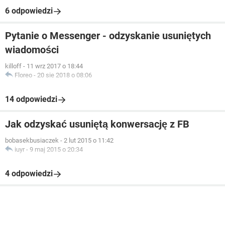
6 odpowiedzi
Pytanie o Messenger - odzyskanie usuniętych
wiadomości
killoff
-
11 wrz 2017 o 18:44
Floreo
-
20 sie 2018 o 08:06
14 odpowiedzi
Jak odzyskać usuniętą konwersację z FB
bobasekbusiaczek
-
2 lut 2015 o 11:42
iuyr
-
9 maj 2015 o 20:34
4 odpowiedzi