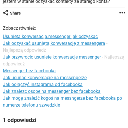
jestem w stanie odzyskać kontakty ze starego konta?
WINDOWS 10
Share
Zobacz również:
Usunieta konwersacja.messenger jak odzyskac
Jak odzyskać usuniętą konwersację z messengera
-
Najlepszą odpowiedź
Jak przywrocic usuniete konwersacje messenger
- Najlepszą
odpowiedź
Messenger bez facebooka
Jak usunac konwersacje na messengerze
Jak odłączyć instagrama od facebooka
Jak znalezc osobe na messenger bez facebooka
Jak mogę znaleźć kogoś na messngerze bez facebooka po
numerze telefonu szwedzkie
1 odpowiedzi