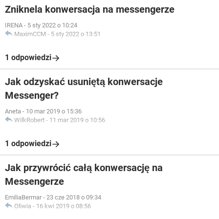
Zniknela konwersacja na messengerze
IRENA
-
5 sty 2022 o 10:24
MaximCCM
-
5 sty 2022 o 13:51
1 odpowiedzi
Jak odzyskać usuniętą konwersacje
Messenger?
Aneta
-
10 mar 2019 o 15:36
WilkRobert
-
11 mar 2019 o 10:56
1 odpowiedzi
Jak przywrócić całą konwersację na
Messengerze
EmiliaBermar
-
23 cze 2018 o 09:34
Oliwia
-
16 kwi 2019 o 08:56