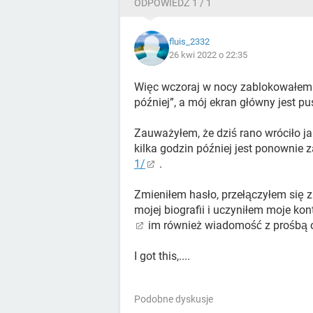
ODPOWIEDŹ 1 / 1
fluis_2332
26 kwi 2022 o 22:35
Więc wczoraj w nocy zablokowałem 
później”, a mój ekran główny jest pu
Zauważyłem, że dziś rano wróciło ja
kilka godzin później jest ponownie
1/
.
Zmieniłem hasło, przełączyłem się 
mojej biografii i uczyniłem moje k
im również wiadomość z prośbą o
I got this,....
Podobne dyskusje