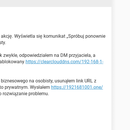
akcję. Wyświetla się komunikat „Spróbuj ponownie
sty.
k zwykle, odpowiedziałem na DM przyjaciela, a
 zablokowany
https://clearclouddns.com/192-168-1-
z biznesowego na osobisty, usunąłem link URL z
onto prywatnym. Wysłałem
https://1921681001.one/
 rozwiązanie problemu.