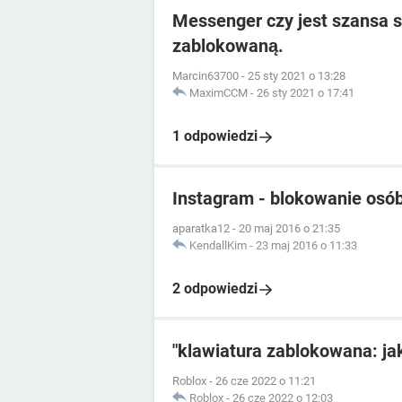
Messenger czy jest szansa s
zablokowaną.
Marcin63700
-
25 sty 2021 o 13:28
MaximCCM
-
26 sty 2021 o 17:41
1 odpowiedzi
Instagram - blokowanie osó
aparatka12
-
20 maj 2016 o 21:35
KendallKim
-
23 maj 2016 o 11:33
2 odpowiedzi
"klawiatura zablokowana: ja
Roblox
-
26 cze 2022 o 11:21
Roblox
-
26 cze 2022 o 12:03