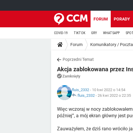
FORUM
PORADY
COVID-19
TIKTOK
GRY
WHATSAPP
SPO
Forum
Komunikatory / Poczta
Poprzedni Temat
Akcja zablokowana przez In
Zamknięty
fluis_2332
- 10 kwi 2022 o 14:54
fluis_2332
-
26 kwi 2022 o 22:35
Więc wczoraj w nocy zablokowałem 
później”, a mój ekran główny jest pu
Zauważyłem, że dziś rano wróciło ja