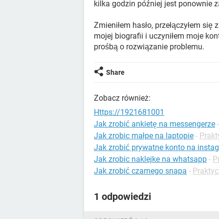
kilka godzin później jest ponownie 
Zmieniłem hasło, przełączyłem się 
mojej biografii i uczyniłem moje k
prośbą o rozwiązanie problemu.
Share
Zobacz również:
Https://1921681001
Jak zrobić ankietę na messengerze
Jak zrobic małpe na laptopie
-
Prakt
Jak zrobić prywatne konto na insta
Jak zrobic naklejke na whatsapp
-
P
Jak zrobić czarnego snapa
-
Praktyc
1 odpowiedzi