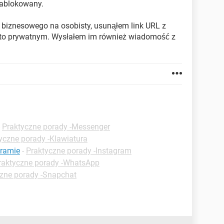
zablokowany.
z biznesowego na osobisty, usunąłem link URL z
onto prywatnym. Wysłałem im również wiadomość z
-
Praktyczne porady -Messenger
yczne porady -Klawiatura
gramie
-
Praktyczne porady -Instagram
raktyczne porady -WhatsApp
zne porady -Snapchat