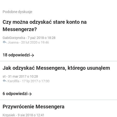
Podobne dyskusje
Czy można odzyskać stare konto na
Messengerze?
GabiGorzynska
-
7 paź 2018 o 18:28
Joanna
-
20 lut 2020 o 19:46
18 odpowiedzi
Jak odzyskać Messengera, którego usunąłem
st
-
31 mar 2017 o 10:28
Karolllla
-
17 lip 2017 o 17:00
6 odpowiedzi
Przywrócenie Messengera
Krzysiek
-
9 sie 2018 o 12:41