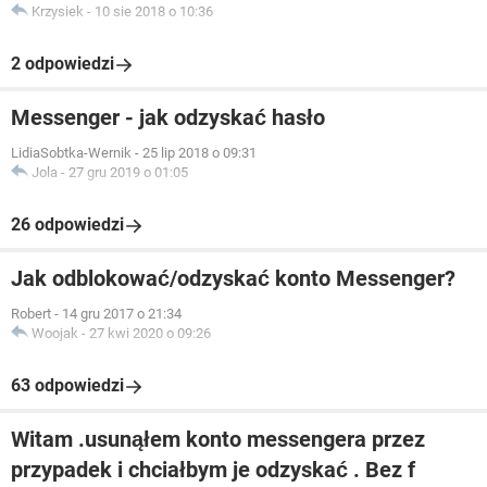
Krzysiek
-
10 sie 2018 o 10:36
2 odpowiedzi
Messenger - jak odzyskać hasło
LidiaSobtka-Wernik
-
25 lip 2018 o 09:31
Jola
-
27 gru 2019 o 01:05
26 odpowiedzi
Jak odblokować/odzyskać konto Messenger?
Robert
-
14 gru 2017 o 21:34
Woojak
-
27 kwi 2020 o 09:26
63 odpowiedzi
Witam .usunąłem konto messengera przez
przypadek i chciałbym je odzyskać . Bez f