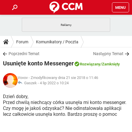
MENU
STRONA GŁÓWNA
YOUTUBE
TIKTOK
PORADY
Forum
Komunikatory / Poczta
GRY
WHATSAPP
PlayStation
TIKTOK
DO POBRANIA
Poprzedni Temat
Następny Temat
SPOTIFY
NETFLIX
GRY
WHATSAPP
Usunięte konto Messenger
INSTAGRAM
ANDROID
FACEBOOK
TIKTOK
Rozwiązany
/Zamknięty
FORUM
SPOTIFY
NETFLIX
WINDOWS 10
GRY
WHATSAPP
Vovov
- Zmodyfikowany dnia 21 sie 2018 o 11:46
INSTAGRAM
COVID-19
FACEBOOK
TIKTOK
ARTYKUŁY
Gaszek -
4 lip 2022 o 10:24
IOS
NETFLIX
WINDOWS 10
GRY
WHATSAPP
INSTAGRAM
COVID-19
FACEBOOK
TIKTOK
Dzień dobry,
SPOTIFY
NETFLIX
Przed chwilą niechcący córka usunęła mi konto messenger.
WINDOWS 10
GRY
WHATSAPP
Czy mogę je jakoś odzyskać? Nie odinstalowała aplikacji
INSTAGRAM
FACEBOOK
lecz całkowicie usunęła konto. Bardzo proszę o pomoc
SPOTIFY
NETFLIX
WINDOWS 10
INSTAGRAM
FACEBOOK