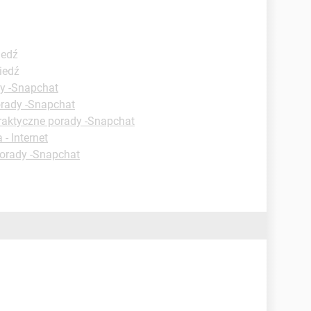
iedź
iedź
y -Snapchat
orady -Snapchat
raktyczne porady -Snapchat
- Internet
orady -Snapchat