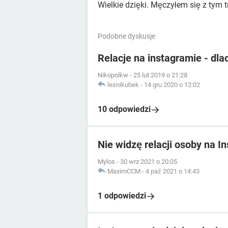
Wielkie dzięki. Męczyłem się z tym 
Podobne dyskusje
Relacje na instagramie - dla
Nikopolkw
-
25 lut 2019 o 21:28
lesnikubek
-
14 gru 2020 o 12:02
10 odpowiedzi
Nie widzę relacji osoby na I
Mylos
-
30 wrz 2021 o 20:05
MaximCCM
-
4 paź 2021 o 14:43
1 odpowiedzi