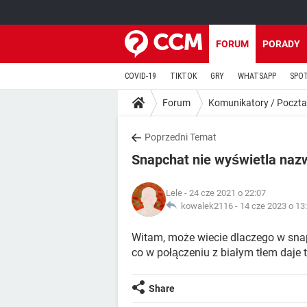
FORUM
PORADY
COVID-19
TIKTOK
GRY
WHATSAPP
SPO
Forum
Komunikatory / Poczta
Poprzedni Temat
Snapchat nie wyświetla naz
Lele
- 24 cze 2021 o 22:07
kowalek2116 -
14 cze 2023 o 13
Witam, może wiecie dlaczego w snap
co w połączeniu z białym tłem daje ta
Share