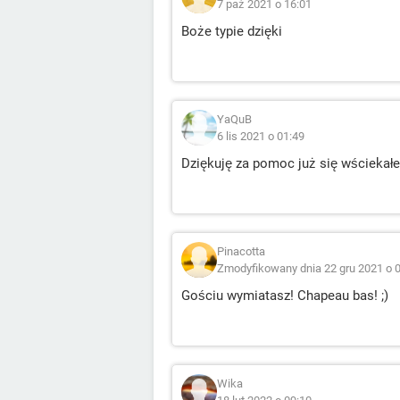
7 paź 2021 o 16:01
Boże typie dzięki
YaQuB
6 lis 2021 o 01:49
Dziękuję za pomoc już się wściekałe
Pinacotta
Zmodyfikowany dnia 22 gru 2021 o 
Gościu wymiatasz! Chapeau bas! ;)
Wika