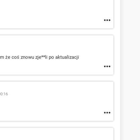
m że coś znowu zje**li po aktualizacji
00:16