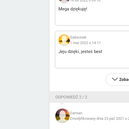
18 lut 2022 o 09:10
Mega dziękuję!
Gabsonek
1 mar 2022 o 14:11
Jeju dzięki, jesteś best
Zoba
ODPOWIEDŹ 2 / 2
Damian
Zmodyfikowany dnia 23 paź 2021 o 