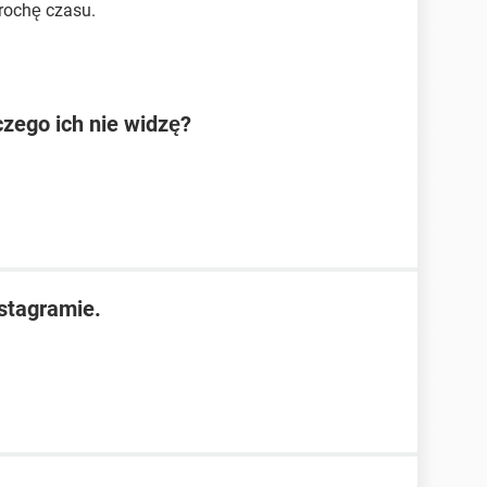
trochę czasu.
czego ich nie widzę?
nstagramie.