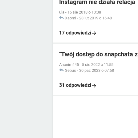
Instagram nie działa relacja
ula
-
16 sie 2018 o 10:38
Xaomi
-
28 lut 2019 o 16:48
17 odpowiedzi
"Twój dostęp do snapchata 
Anonim445
-
5 sie 2022 o 11:55
Sebus
-
30 paź 2023 o 07:58
31 odpowiedzi