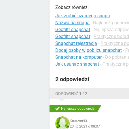
Zobacz również:
Jak zrobić czarnego snapa
Nazwa na snapa
- Najlepszą odpow
Geofiltr snapchat
- Najlepszą odpow
Geofiltr snapchat
-
Praktyczne porad
Snapchat rejestracja
-
Praktyczne p
Dodaj osoby w pobliżu snapchat
-
P
Snapchat na komputer
-
Do pobrania 
Jak usunac snapchat
-
Praktyczne p
2 odpowiedzi
ODPOWIEDŹ 1 / 2
Najlepsza odpowiedź
Kruszon93
20 lip 2021 o 08:07