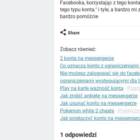
Facebooka, korzystając z tego kont
tego typu konta." i tyle, a bardzo m
bardzo pomóżcie
Share
Zobacz również:
2 konta na messengerze
Co oznacza konto z ograniczeniami
Nie możesz zalogować się do facebo
ograniczeniami występującymi dla t
Play na karte ważność konta
-
Prakt
Jak zrobić ankietę na messengerze
Jak usunąć konto na messengerze
Pokemon white 2 cheats
-
Praktyczn
Jak przełączyć konto na messenger
1 odpowiedzi