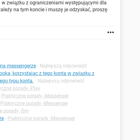
a w związku z ograniczeniami występującymi dla
i zależy na tym koncie i muszę je odzyskać, proszę
 na messengerze
- Najlepszą odpowiedź
oka, korzystając z tego konta w związku z
ego typu konta.
- Najlepszą odpowiedź
yczne porady -Play
-
Praktyczne porady -Messenger
-
Praktyczne porady -Messenger
e porady -Gry
ze
-
Praktyczne porady -Messenger