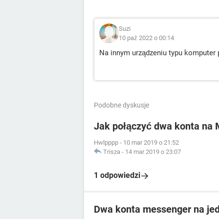
Suzi
10 paź 2022 o 00:14
Na innym urządzeniu typu komputer
Podobne dyskusje
Jak połączyć dwa konta na
Hwlpppp
-
10 mar 2019 o 21:52
Trisza
-
14 mar 2019 o 23:07
1 odpowiedzi
Dwa konta messenger na je