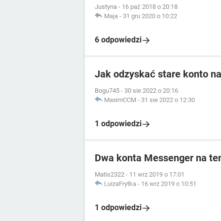
Justyna
-
16 paź 2018 o 20:18
Maja
-
31 gru 2020 o 10:22
6 odpowiedzi
Jak odzyskać stare konto n
Bogu745
-
30 sie 2022 o 20:16
MaximCCM
-
31 sie 2022 o 12:30
1 odpowiedzi
Dwa konta Messenger na te
Matis2322
-
11 wrz 2019 o 17:01
LuizaFrytka
-
16 wrz 2019 o 10:51
1 odpowiedzi