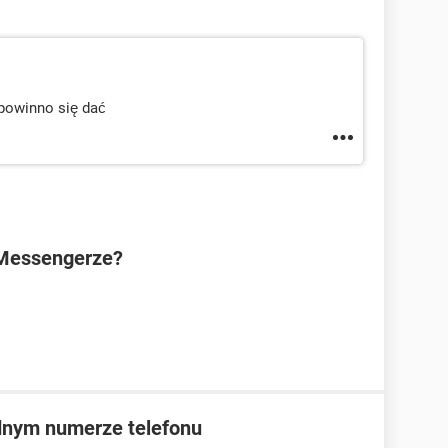
 powinno się dać
 Messengerze?
dnym numerze telefonu