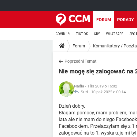
FORUM
PORADY
COVID-19
TIKTOK
GRY
WHATSAPP
SPO
Forum
Komunikatory / Poczta
Poprzedni Temat
Nie mogę się zalogować na 
Nadia
- 1 lis 2019 o 16:02
Suzi -
10 paź 2022 o 00:14
Dzień dobry,
Błagam pomocy, mam problem, mam
lata ale nie mam do niego Facebooka
Facebookiem. Przełączyłam się z 1 
zalogować na to 1, wyskakuje mi ty