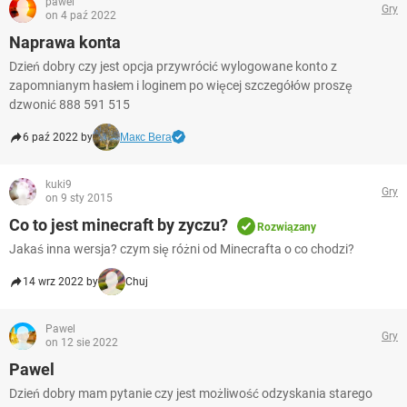
pawel
Gry
on 4 paź 2022
Naprawa konta
Dzień dobry czy jest opcja przywrócić wylogowane konto z
zapomnianym hasłem i loginem po więcej szczegółów proszę
dzwonić 888 591 515
6 paź 2022 by
Макс Вега
kuki9
Gry
on 9 sty 2015
Co to jest minecraft by zyczu?
Rozwiązany
Jakaś inna wersja? czym się różni od Minecrafta o co chodzi?
14 wrz 2022 by
Chuj
Pawel
Gry
on 12 sie 2022
Pawel
Dzień dobry mam pytanie czy jest możliwość odzyskania starego