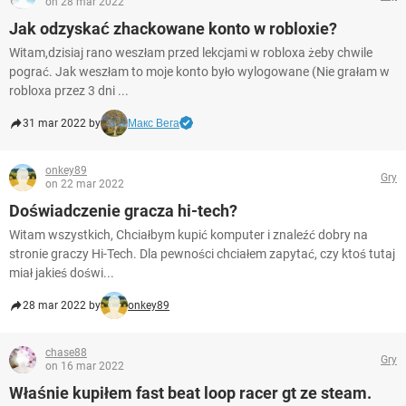
on 28 mar 2022
Jak odzyskać zhackowane konto w robloxie?
Witam,dzisiaj rano weszłam przed lekcjami w robloxa żeby chwile
pograć. Jak weszłam to moje konto było wylogowane (Nie grałam w
robloxa przez 3 dni ...
31 mar 2022 by
Макс Вега
onkey89
Gry
on 22 mar 2022
Doświadczenie gracza hi-tech?
Witam wszystkich, Chciałbym kupić komputer i znaleźć dobry na
stronie graczy Hi-Tech. Dla pewności chciałem zapytać, czy ktoś tutaj
miał jakieś doświ...
28 mar 2022 by
onkey89
chase88
Gry
on 16 mar 2022
Właśnie kupiłem fast beat loop racer gt ze steam.