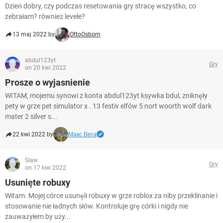
Dzień dobry, czy podczas resetowania gry stracę wszystko, co
zebrałam? również levele?
13 maj 2022 by
OttoOsborn
abdul123yt
Gry
on 20 kwi 2022
Prosze o wyjasnienie
WITAM, mojemu synowi z konta abdul123yt ksywka bdul, zniknęły
pety w grze pet simulator x . 13 festiv elfów 5 nort woorth wolf dark
mater 2 silver s...
22 kwi 2022 by
Макс Вега
Slaw
Gry
on 17 kwi 2022
Usunięte robuxy
Witam. Mojej córce usunęli robuxy w grze roblox za niby przeklinanie i
stosowanie nie ładnych słów. Kontroluje grę córki i nigdy nie
zauważyłem by uży...