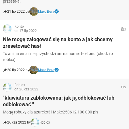
przestała.
21 lip 2022 by
Макс Вега
Konto
Gry
on 17 lip 2022
Nie mogę zalogować się na konto a jak chcemy
zresetować hasł
To ani na email nie przychodzi ani na numer telefonu (chodzi o
roblox)
20 lip 2022 by
Макс Вега
Roblox
Gry
on 26 cze 2022
"klawiatura zablokowana: jak ją odblokować lub
odblokować "
Mogę robuxy dla azureko3 i Makc250612 100 000 pls
26 cze 2022 by
Roblox