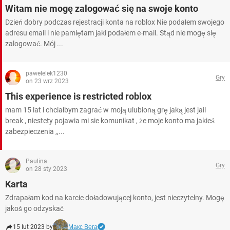
Witam nie mogę zalogować się na swoje konto
Dzień dobry podczas rejestracji konta na roblox Nie podałem swojego
adresu email i nie pamiętam jaki podałem e-mail. Stąd nie mogę się
zalogować. Mój ...
pawelelek1230
Gry
on 23 wrz 2023
This experience is restricted roblox
mam 15 lat i chciałbym zagrać w moją ulubioną grę jaką jest jail
break , niestety pojawia mi sie komunikat , że moje konto ma jakieś
zabezpieczenia ,,...
Paulina
Gry
on 28 sty 2023
Karta
Zdrapałam kod na karcie doładowującej konto, jest nieczytelny. Mogę
jakoś go odzyskać
15 lut 2023 by
Макс Вега