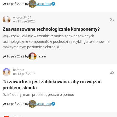
18 paź 2022 by
Макс Вега
endros_8454
Gry
on 11 cze 2022
Zaawansowane technologicznie komponenty?
Większość, jeśli nie wszystkie, z moich zaawansowanych
technologicznie komponentów pochodzi z recyklingu telefonów na
maksymalnym poziomie elektroniki...
16 paź 2022 by
klexein
barbara
Gry
on 13 paź 2022
Ta zawartość jest zablokowana. aby rozwiązać
problem, skonta
Dzień dobry, mam problem , proszę o pomoc
13 paź 2022 by
Макс Вега