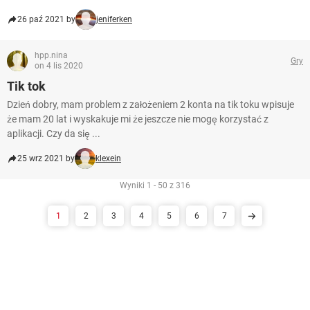
26 paź 2021 by
jeniferken
hpp.nina
Gry
on 4 lis 2020
Tik tok
Dzień dobry, mam problem z założeniem 2 konta na tik toku wpisuje
że mam 20 lat i wyskakuje mi że jeszcze nie mogę korzystać z
aplikacji. Czy da się ...
25 wrz 2021 by
klexein
Wyniki 1 - 50 z 316
1
2
3
4
5
6
7