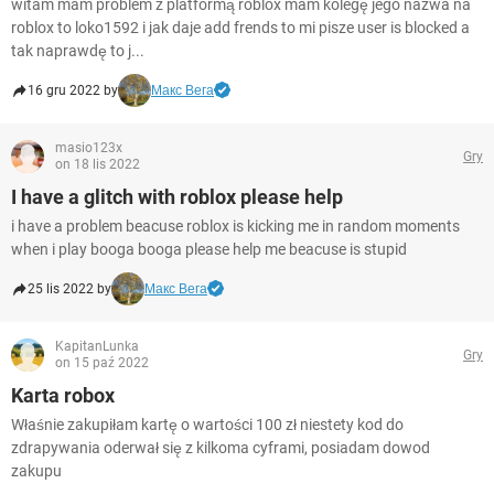
witam mam problem z platformą roblox mam kolegę jego nazwa na
roblox to loko1592 i jak daje add frends to mi pisze user is blocked a
tak naprawdę to j...
16 gru 2022 by
Макс Вега
masio123x
Gry
on 18 lis 2022
I have a glitch with roblox please help
i have a problem beacuse roblox is kicking me in random moments
when i play booga booga please help me beacuse is stupid
25 lis 2022 by
Макс Вега
KapitanLunka
Gry
on 15 paź 2022
Karta robox
Właśnie zakupiłam kartę o wartości 100 zł niestety kod do
zdrapywania oderwał się z kilkoma cyframi, posiadam dowod
zakupu