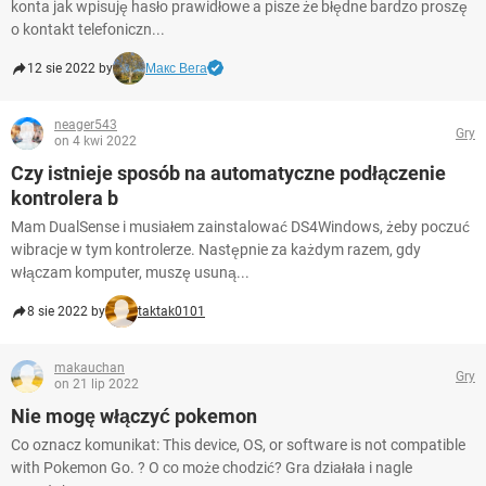
konta jak wpisuję hasło prawidłowe a pisze że błędne bardzo proszę
o kontakt telefoniczn...
12 sie 2022 by
Макс Вега
neager543
Gry
on 4 kwi 2022
Czy istnieje sposób na automatyczne podłączenie
kontrolera b
Mam DualSense i musiałem zainstalować DS4Windows, żeby poczuć
wibracje w tym kontrolerze. Następnie za każdym razem, gdy
włączam komputer, muszę usuną...
8 sie 2022 by
taktak0101
makauchan
Gry
on 21 lip 2022
Nie mogę włączyć pokemon
Co oznacz komunikat: This device, OS, or software is not compatible
with Pokemon Go. ? O co może chodzić? Gra działała i nagle