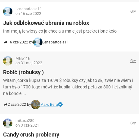
Lenabartosia11
Gry
on 16 cze 2022
Jak odblokować ubrania na roblox
Inni moją te włosy co ja chce a u mnie jest przekreślone koło
16 cze 2022 by
Lenabartosia11
Malwina
Gry
on 31 maj 2022
Robić (robuksy )
Witam ,córka kupiła za 19.99 $ robuksy czy jak to się zwie nie wiem i
tam było 1700 tego mówi ,że kupiła jakiegoś peta za 800 i jej zniknął
na koncie ...
2 cze 2022 by
Макс Вега
mikasa280
Gry
on 3 cze 2021
Candy crush problemy