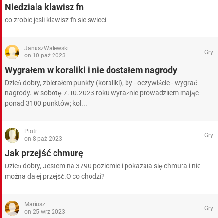
Niedziala klawisz fn
co zrobic jesli klawisz fn sie swieci
JanuszWalewski
Gry
on 10 paź 2023
Wygrałem w koraliki i nie dostałem nagrody
Dzień dobry, zbierałem punkty (koraliki), by - oczywiście - wygrać
nagrody. W sobotę 7.10.2023 roku wyraźnie prowadziłem mając
ponad 3100 punktów; kol...
Piotr
Gry
on 8 paź 2023
Jak przejść chmurę
Dzień dobry, Jestem na 3790 poziomie i pokazała się chmura i nie
można dalej przejść.O co chodzi?
Mariusz
Gry
on 25 wrz 2023