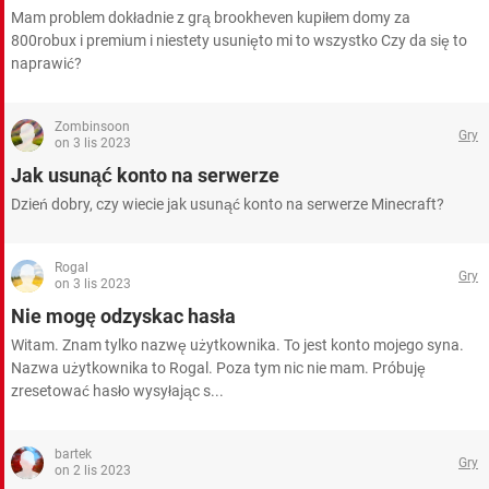
WINDOWS 10
Mam problem dokładnie z grą brookheven kupiłem domy za
800robux i premium i niestety usunięto mi to wszystko Czy da się to
naprawić?
Zombinsoon
Gry
on 3 lis 2023
Jak usunąć konto na serwerze
Dzień dobry, czy wiecie jak usunąć konto na serwerze Minecraft?
Rogal
Gry
on 3 lis 2023
Nie mogę odzyskac hasła
Witam. Znam tylko nazwę użytkownika. To jest konto mojego syna.
Nazwa użytkownika to Rogal. Poza tym nic nie mam. Próbuję
zresetować hasło wysyłając s...
bartek
Gry
on 2 lis 2023