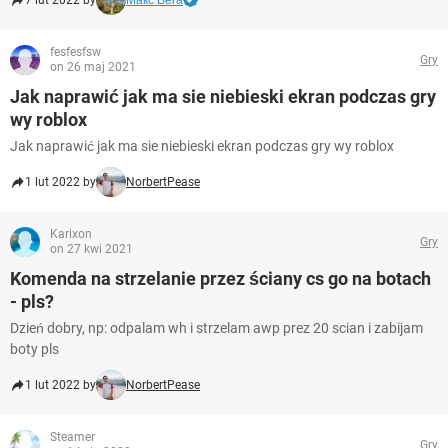
7 lut 2022 by
Макс Вега
fesfesfsw
Gry
on 26 maj 2021
Jak naprawić jak ma sie niebieski ekran podczas gry
wy roblox
Jak naprawić jak ma sie niebieski ekran podczas gry wy roblox
1 lut 2022 by
NorbertPease
Karixon
Gry
on 27 kwi 2021
Komenda na strzelanie przez ściany cs go na botach
- pls?
Dzień dobry, np: odpalam wh i strzelam awp prez 20 scian i zabijam
boty pls
1 lut 2022 by
NorbertPease
Steamer
Gry