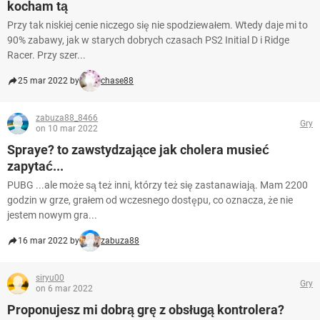
kocham tą
Przy tak niskiej cenie niczego się nie spodziewałem. Wtedy daje mi to
90% zabawy, jak w starych dobrych czasach PS2 Initial D i Ridge
Racer. Przy szer...
25 mar 2022 by
chase88
zabuza88_8466
Gry
on 10 mar 2022
Spraye? to zawstydzające jak cholera musieć
zapytać...
PUBG ...ale może są też inni, którzy też się zastanawiają. Mam 2200
godzin w grze, grałem od wczesnego dostępu, co oznacza, że ​​nie
jestem nowym gra...
16 mar 2022 by
zabuza88
siryu00
Gry
on 6 mar 2022
Proponujesz mi dobrą grę z obsługą kontrolera?