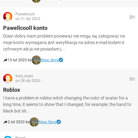
Pawellcooll
Gry
on 31 sty 2023
Pawellcooll konto
Dzień dobry mam problem ponieważ nie mogę się zalogować na
moje konto wymagana jest weryfikacja na adres e-mail kodem 6
cyfrowym ale ja nie posiadam j...
15 lut 2023 by
Макс Вега
Koni_hodo
Gry
on 28 sty 2023
Roblox
I have a problem in roblox witch changing the color of avatar for a
long time, it seems to show that I changed, for example, the hand to
black but sti...
2 lut 2023 by
Макс Вега