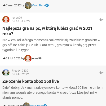
7 mar 2022 by
Макс Вега
jenos99
Gry
on 18 lut 2022
Najlepsza gra na pc, w którą lubisz grać w 2021
roku?
Nie wiem, od którego momentu całkowicie się znudziłem graniem w
gry offline, takie jak 2 lub 3 lata temu, grałbym w każdą grę przez
tygodnie lub tygod...
22 lut 2022 by
jenos99
Freddy_9439
Gry
on 4 lut 2022
Założenie konta xbox 360 live
Dzień dobry, Jak mam.zalozyc nowe konto w xbox360 live nie umiem
nie mam wogule utworzonego konta Microsoft czy ktos jest mi w
stanie pomoc.