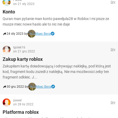
Pawel
Gry
on 21 sty 2023
Konto
Quran man pytanie man konto paweljula28 w Roblox I mi pisze ze
musze miec nowe haslo ale to nic nie daje
24 sty 2023 by
Макс Вега
Igolek16
Gry
on 21 gru 2022
Zakup karty roblox
Zakupiłam kartę doładowującą i odrywając naklejkę, pod którą jest
kod, fragment kodu zszedł z naklejką. Nie ma możliwości żeby ten
fragment odkleic. J...
30 gru 2022 by
Макс Вега
pawel
Gry
on 28 lis 2022
Platforma roblox