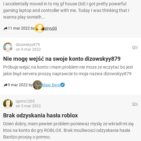
I accidentally moved in to my gf house (lol) I got pretty powerful
gaming laptop and controller with me. Today I was thinking that I
wanna play someth...
11 mar 2022 by
siryu00
dizowskyy879
Gry
on 9 mar 2022
Nie mogę wejść na swoje konto dizowskyy879
Próbuje wejść na konto i mam problem nie może że wczytać bo jest
jakiś błąd servera proszę naprawcie to moja nazwa dizowskyy879
9 mar 2022 by
Макс Вега
igorro1205
Gry
on 5 mar 2022
Brak odzyskania hasła roblox
Dzień dobry, mam pewien problem ponieważ myślę że wkradł mi się
ktoś na konto do gry ROBLOX. Brak możliwości odzyskania hasła
Bardzo proszę o pomoc.