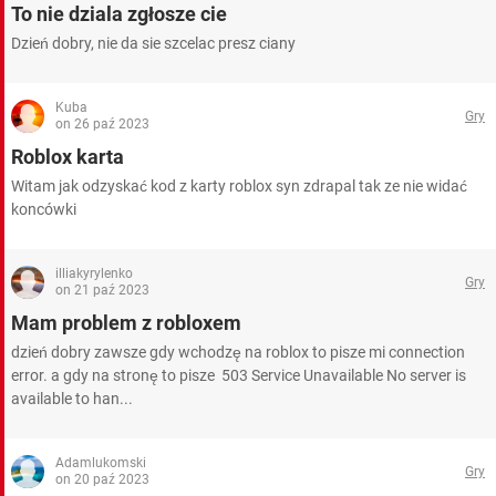
To nie dziala zgłosze cie
Dzień dobry, nie da sie szcelac presz ciany
Kuba
Gry
on 26 paź 2023
Roblox karta
Witam jak odzyskać kod z karty roblox syn zdrapal tak ze nie widać
koncówki
illiakyrylenko
Gry
on 21 paź 2023
Mam problem z robloxem
dzień dobry zawsze gdy wchodzę na roblox to pisze mi connection
error. a gdy na stronę to pisze 503 Service Unavailable No server is
available to han...
Adamlukomski
Gry
on 20 paź 2023