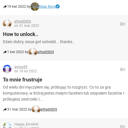
19 kwi 2022 by
Макс Вега
alfred0809
Gry
on 31 mar 2022
How to unlock..
Dzień dobry, issue got solvedd... thanks..
1 kwi 2022 by
alfred0809
gorou99
Gry
on 18 lut 2022
To mnie frustruje
Od wielu dni męczyłem się, próbując to rozgryźć. Co to za gra
komputerowa, w której jesteś małym facetem lub zespołem facetów i
próbujesz zestrzelić i...
31 mar 2022 by
alfred0809
Happy_EmoKid
Gry