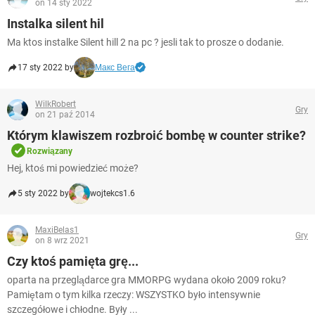
on 14 sty 2022
Instalka silent hil
Ma ktos instalke Silent hill 2 na pc ? jesli tak to prosze o dodanie.
17 sty 2022 by
Макс Вега
WilkRobert
Gry
on 21 paź 2014
Którym klawiszem rozbroić bombę w counter strike?
Rozwiązany
Hej, ktoś mi powiedzieć może?
5 sty 2022 by
wojtekcs1.6
MaxiBelas1
Gry
on 8 wrz 2021
Czy ktoś pamięta grę...
oparta na przeglądarce gra MMORPG wydana około 2009 roku?
Pamiętam o tym kilka rzeczy: WSZYSTKO było intensywnie
szczegółowe i chłodne. Były ...