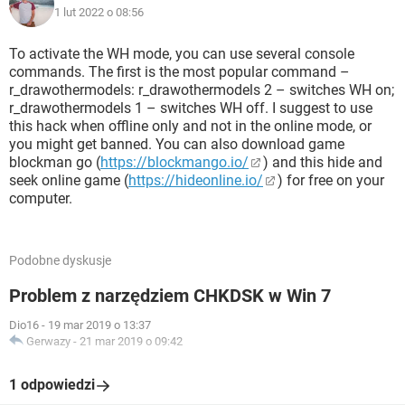
1 lut 2022 o 08:56
To activate the WH mode, you can use several console
commands. The first is the most popular command –
r_drawothermodels: r_drawothermodels 2 – switches WH on;
r_drawothermodels 1 – switches WH off. I suggest to use
this hack when offline only and not in the online mode, or
you might get banned. You can also download game
blockman go (
https://blockmango.io/
) and this hide and
seek online game (
https://hideonline.io/
) for free on your
computer.
Podobne dyskusje
Problem z narzędziem CHKDSK w Win 7
Dio16
-
19 mar 2019 o 13:37
Gerwazy
-
21 mar 2019 o 09:42
1 odpowiedzi