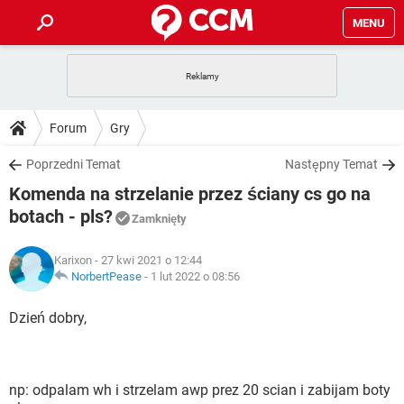
MENU
STRONA GŁÓWNA
YOUTUBE
TIKTOK
PORADY
Forum
Gry
GRY
WHATSAPP
PlayStation
TIKTOK
DO POBRANIA
Poprzedni Temat
Następny Temat
SPOTIFY
NETFLIX
GRY
WHATSAPP
Komenda na strzelanie przez ściany cs go na
INSTAGRAM
ANDROID
FACEBOOK
TIKTOK
FORUM
SPOTIFY
NETFLIX
botach - pls?
Zamknięty
WINDOWS 10
GRY
WHATSAPP
INSTAGRAM
COVID-19
FACEBOOK
TIKTOK
ARTYKUŁY
IOS
NETFLIX
Karixon
- 27 kwi 2021 o 12:44
WINDOWS 10
GRY
WHATSAPP
NorbertPease
-
1 lut 2022 o 08:56
INSTAGRAM
COVID-19
FACEBOOK
TIKTOK
SPOTIFY
NETFLIX
Dzień dobry,
WINDOWS 10
GRY
WHATSAPP
INSTAGRAM
FACEBOOK
SPOTIFY
NETFLIX
WINDOWS 10
INSTAGRAM
FACEBOOK
np: odpalam wh i strzelam awp prez 20 scian i zabijam boty