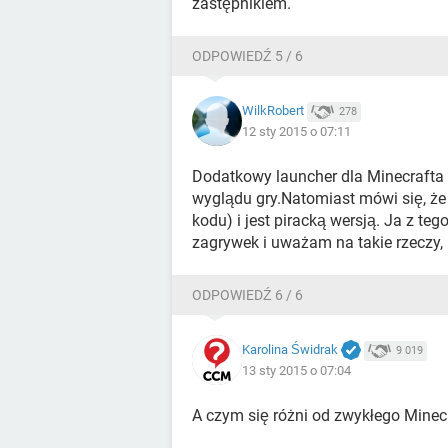
zastępnikiem.
ODPOWIEDŹ 5 / 6
WilkRobert
278
12 sty 2015 o 07:11
Dodatkowy launcher dla Minecrafta 
wyglądu gry.Natomiast mówi się, że
kodu) i jest piracką wersją. Ja z te
zagrywek i uważam na takie rzeczy,
ODPOWIEDŹ 6 / 6
Karolina Świdrak
9 019
13 sty 2015 o 07:04
A czym się różni od zwykłego Minec