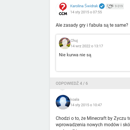
Karolina Świdrak
9 019
14 sty 2015 o 07:55
Ale zasady gry i fabuła są te same?
Chuj
14 wrz 2022 o 13:17
Nie kurwa nie są
ODPOWIEDŹ 4 / 6
koala
14 sty 2015 o 10:47
Chodzi o to, że Minecraft by Zyczu t
wprowadzenia nowych modów i skórek