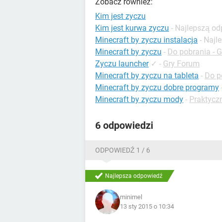
Zobacz również:
Kim jest zyczu
Kim jest kurwa zyczu
- Najlepszą o
Minecraft by zyczu instalacja
- Naj
Minecraft by zyczu
-
Do pobrania - 
Zyczu launcher
✓
-
Gry Forum
Minecraft by zyczu na tableta
-
Do p
Minecraft by zyczu dobre programy
Minecraft by zyczu mody
-
Praktycz
6 odpowiedzi
ODPOWIEDŹ 1 / 6
Najlepsza odpowiedź
minimel
13 sty 2015 o 10:34