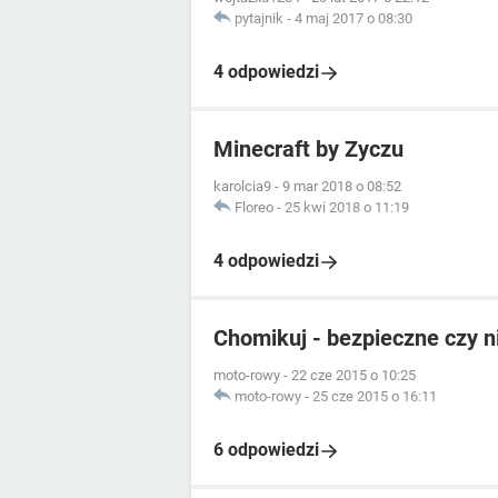
pytajnik
-
4 maj 2017 o 08:30
4 odpowiedzi
Minecraft by Zyczu
karolcia9
-
9 mar 2018 o 08:52
Floreo
-
25 kwi 2018 o 11:19
4 odpowiedzi
Chomikuj - bezpieczne czy n
moto-rowy
-
22 cze 2015 o 10:25
moto-rowy
-
25 cze 2015 o 16:11
6 odpowiedzi