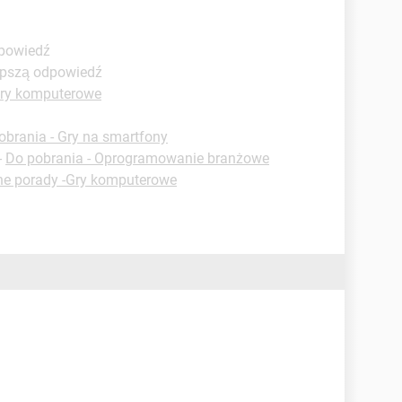
dpowiedź
lepszą odpowiedź
Gry komputerowe
obrania - Gry na smartfony
-
Do pobrania - Oprogramowanie branżowe
ne porady -Gry komputerowe