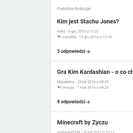
Podobne dyskusje
Kim jest Stachu Jones?
miks
-
6 gru 2016 o 11:37
Karolllla
-
13 gru 2016 o 13:14
3 odpowiedzi
Gra Kim Kardashian - o co c
Misialinka
-
23 lut 2016 o 08:29
terazja
-
1 mar 2016 o 08:23
4 odpowiedzi
Minecraft by Zyczu
wojtazxd1234
-
20 lut 2017 o 22:12