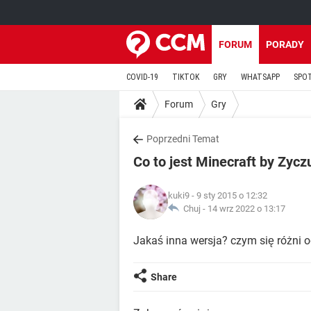
FORUM
PORADY
COVID-19
TIKTOK
GRY
WHATSAPP
SPO
Forum
Gry
Poprzedni Temat
Co to jest Minecraft by Zycz
kuki9
- 9 sty 2015 o 12:32
Chuj -
14 wrz 2022 o 13:17
Jakaś inna wersja? czym się różni o
Share