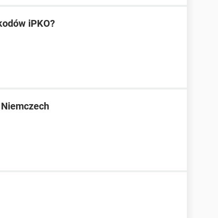
 kodów iPKO?
w Niemczech