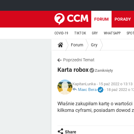
FORUM
PORADY
COVID-19
TIKTOK
GRY
WHATSAPP
SPO
Forum
Gry
Poprzedni Temat
Karta robox
Zamknięty
KapitanLunka
- 15 paź 2022 o 13:13
Макс Вега
-
18 paź 2022 o 1
Właśnie zakupiłam kartę o wartości 
kilkoma cyframi, posiadam dowod 
Share