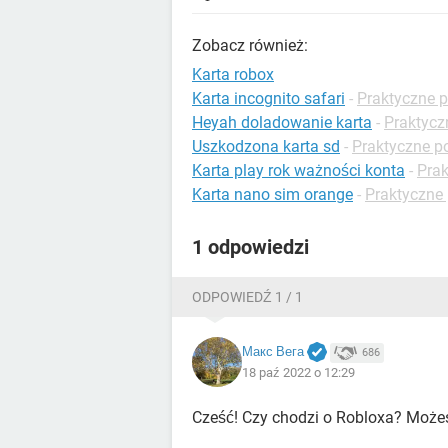
Zobacz również:
Karta robox
Karta incognito safari
-
Praktyczne p
Heyah doladowanie karta
-
Praktycz
Uszkodzona karta sd
-
Praktyczne p
Karta play rok ważności konta
-
Prak
Karta nano sim orange
-
Praktyczne
1 odpowiedzi
ODPOWIEDŹ 1 / 1
Макс Вега
686
18 paź 2022 o 12:29
Cześć! Czy chodzi o Robloxa? Moż