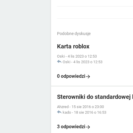
Podobne dyskusje
Karta roblox
Oski
-
4 lis 2023 o 12:53
Oski
-
4 lis 2023 o 12:53
0 odpowiedzi
Sterowniki do standardowej 
Ahzred
-
15 sie 2016 o 23:00
kado
-
18 sie 2016 o 16:53
3 odpowiedzi