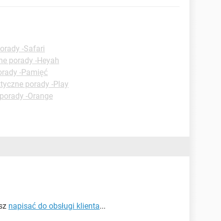
orady -Safari
ne porady -Heyah
orady -Pamięć
tyczne porady -Play
 porady -Orange
esz
napisać do obsługi klienta
...