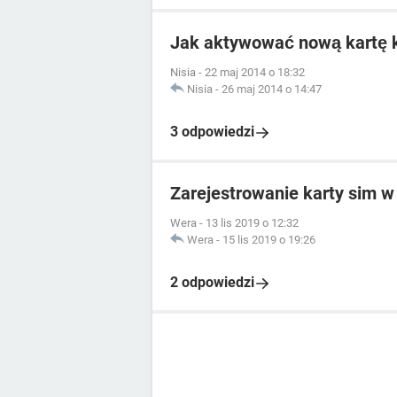
Jak aktywować nową kartę
Nisia
-
22 maj 2014 o 18:32
Nisia
-
26 maj 2014 o 14:47
3 odpowiedzi
Zarejestrowanie karty sim 
Wera
-
13 lis 2019 o 12:32
Wera
-
15 lis 2019 o 19:26
2 odpowiedzi