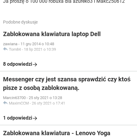
Ja proszę o 100 000 robuxa dla azureko3 i Makc250612
Podobne dyskusje
Zablokowana klawiatura laptop Dell
zawiana
-
11 gru 2014 o 10:48
Tom84
-
18 lip 2021 o 10:39
8 odpowiedzi
Messenger czy jest szansa sprawdzić czy ktoś
pisze z osobą zablokowaną.
Marcin63700
-
25 sty 2021 o 13:28
MaximCCM
-
26 sty 2021 o 17:41
1 odpowiedzi
Zablokowana klawiatura - Lenovo Yoga