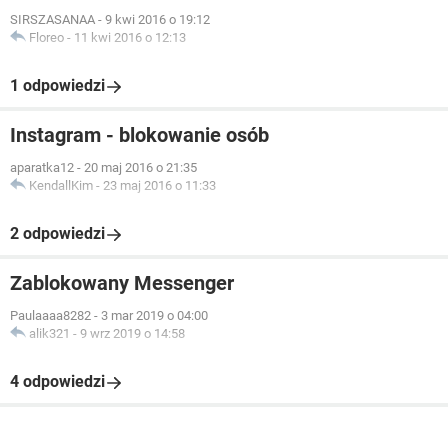
SIRSZASANAA
-
9 kwi 2016 o 19:12
Floreo
-
11 kwi 2016 o 12:13
1 odpowiedzi
Instagram - blokowanie osób
aparatka12
-
20 maj 2016 o 21:35
KendallKim
-
23 maj 2016 o 11:33
2 odpowiedzi
Zablokowany Messenger
Paulaaaa8282
-
3 mar 2019 o 04:00
alik321
-
9 wrz 2019 o 14:58
4 odpowiedzi