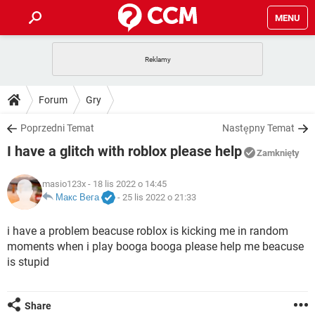
MENU
STRONA GŁÓWNA
YOUTUBE
TIKTOK
PORADY
Forum
Gry
GRY
WHATSAPP
PlayStation
TIKTOK
DO POBRANIA
Poprzedni Temat
Następny Temat
SPOTIFY
NETFLIX
GRY
WHATSAPP
I have a glitch with roblox please help
INSTAGRAM
ANDROID
FACEBOOK
TIKTOK
Zamknięty
FORUM
SPOTIFY
NETFLIX
WINDOWS 10
GRY
WHATSAPP
masio123x
- 18 lis 2022 o 14:45
INSTAGRAM
COVID-19
FACEBOOK
TIKTOK
ARTYKUŁY
Макс Вега
-
25 lis 2022 o 21:33
IOS
NETFLIX
WINDOWS 10
GRY
WHATSAPP
INSTAGRAM
COVID-19
FACEBOOK
TIKTOK
i have a problem beacuse roblox is kicking me in random
SPOTIFY
NETFLIX
moments when i play booga booga please help me beacuse
WINDOWS 10
GRY
WHATSAPP
INSTAGRAM
FACEBOOK
is stupid
SPOTIFY
NETFLIX
WINDOWS 10
INSTAGRAM
FACEBOOK
Share