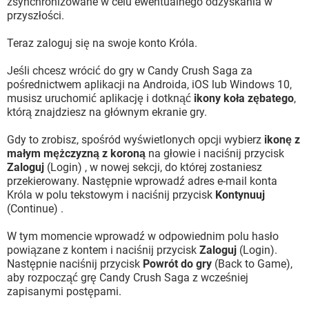
zsynchronizowane w celu ewentualnego odzyskania w
przyszłości.
Teraz zaloguj się na swoje konto Króla.
Jeśli chcesz wrócić do gry w Candy Crush Saga za
pośrednictwem aplikacji na Androida, iOS lub Windows 10,
musisz uruchomić aplikację i dotknąć
ikony koła zębatego
,
którą znajdziesz na głównym ekranie gry.
Gdy to zrobisz, spośród wyświetlonych opcji wybierz
ikonę z
małym mężczyzną z koroną
na głowie i naciśnij przycisk
Zaloguj
(Login) , w nowej sekcji, do której zostaniesz
przekierowany. Następnie wprowadź adres e-mail konta
Króla w polu tekstowym i naciśnij przycisk
Kontynuuj
(Continue) .
W tym momencie wprowadź w odpowiednim polu hasło
powiązane z kontem i naciśnij przycisk
Zaloguj
(Login).
Następnie naciśnij przycisk
Powrót do gry
(Back to Game),
aby rozpocząć grę Candy Crush Saga z wcześniej
zapisanymi postępami.