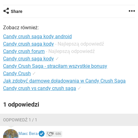
WINDOWS 10
Share
Zobacz również:
Candy crush saga kody android
Candy crush saga kody
- Najlepszą odpowiedź
Candy crush forum
- Najlepszą odpowiedź
Candy crush saga kody
✓
Candy Crush Saga - straciłam wszystkie bonusy
Candy Crush
✓
Jak zdobyć darmowe doładowania w Candy Crush Saga
Candy crush vs candy crush saga
✓
1 odpowiedzi
ODPOWIEDŹ 1 / 1
Макс Вега
686