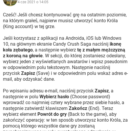
4 cze 2021 o 14:05
Cześć! Jeśli chcesz kontynuować grę na ostatnim poziomie,
na którym grałeś, najpierw musisz utworzyć konto Króla
(King account) w tej grze.
Jeśli korzystasz z aplikacji na Androida, iOS lub Windows
10, na głównym ekranie Candy Crush Saga naciśnij
ikonę
koła zębatego
, a następnie wybierz
tę z małym mężczyzną
z koroną na głowie
. W sekcji, do której zostaniesz odesłany,
wybierz jeden z wyświetlanych awatarów i wpisz pseudonim
w odpowiednim polu tekstowym. Następnie naciśnij
przycisk
Zapisz
(Save) i w odpowiednim polu wskaż adres e-
mail, aby odzyskać dane.
Po wpisaniu adresu e-mail, naciśnij przycisk
Zapisz
, a
następnie w polu
Wybierz hasło
(Choose password)
wprowadź co najmniej cztery wybrane przez siebie hasło, a
następnie zatwierdź klawiszem
Zakończ
(End). Teraz
wybierz element
Powrót do gry
(Back to the game), aby
zakończyć operację: w ten sposób utworzysz konto Króla, za
pomocą którego wszystkie dane gry zostaną