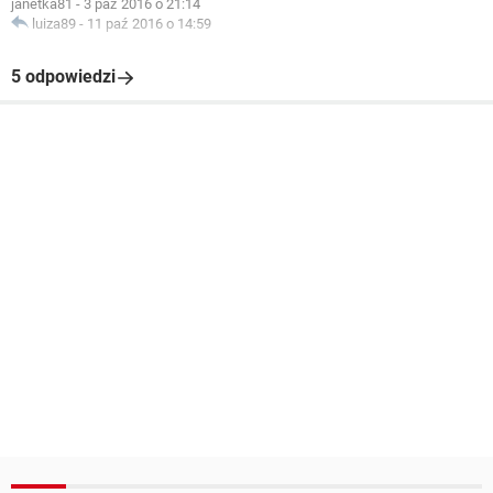
janetka81
-
3 paź 2016 o 21:14
luiza89
-
11 paź 2016 o 14:59
5 odpowiedzi