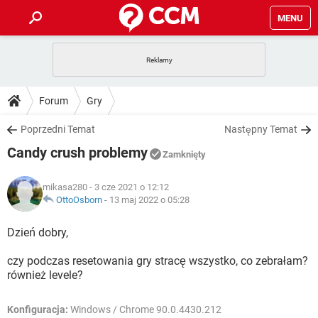
MENU
STRONA GŁÓWNA
YOUTUBE
TIKTOK
PORADY
Forum
Gry
GRY
WHATSAPP
PlayStation
TIKTOK
DO POBRANIA
Poprzedni Temat
Następny Temat
SPOTIFY
NETFLIX
GRY
WHATSAPP
Candy crush problemy
INSTAGRAM
ANDROID
FACEBOOK
TIKTOK
Zamknięty
FORUM
SPOTIFY
NETFLIX
WINDOWS 10
GRY
WHATSAPP
mikasa280
- 3 cze 2021 o 12:12
INSTAGRAM
COVID-19
FACEBOOK
TIKTOK
ARTYKUŁY
OttoOsborn
-
13 maj 2022 o 05:28
IOS
NETFLIX
WINDOWS 10
GRY
WHATSAPP
INSTAGRAM
COVID-19
FACEBOOK
TIKTOK
Dzień dobry,
SPOTIFY
NETFLIX
WINDOWS 10
GRY
WHATSAPP
czy podczas resetowania gry stracę wszystko, co zebrałam?
INSTAGRAM
FACEBOOK
również levele?
SPOTIFY
NETFLIX
WINDOWS 10
INSTAGRAM
FACEBOOK
Konfiguracja:
Windows / Chrome 90.0.4430.212