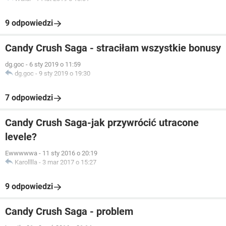
9 odpowiedzi
Candy Crush Saga - straciłam wszystkie bonusy
dg.goc
-
6 sty 2019 o 11:59
dg.goc
-
9 sty 2019 o 19:30
7 odpowiedzi
Candy Crush Saga-jak przywrócić utracone
levele?
Ewwwwwa
-
11 sty 2016 o 20:19
Karolllla
-
3 mar 2017 o 15:27
9 odpowiedzi
Candy Crush Saga - problem