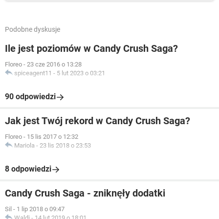
Podobne dyskusje
Ile jest poziomów w Candy Crush Saga?
Floreo
-
23 cze 2016 o 13:28
spiceagent11
-
5 lut 2023 o 03:21
90 odpowiedzi
Jak jest Twój rekord w Candy Crush Saga?
Floreo
-
15 lis 2017 o 12:32
Mariola
-
23 lis 2018 o 23:53
8 odpowiedzi
Candy Crush Saga - zniknęły dodatki
Sil
-
1 lip 2018 o 09:47
Waldi
-
14 lut 2019 o 18:01