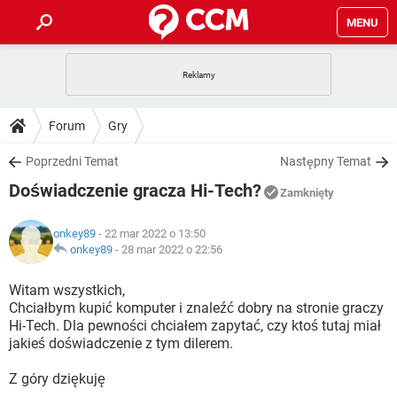
MENU
STRONA GŁÓWNA
YOUTUBE
TIKTOK
PORADY
Forum
Gry
GRY
WHATSAPP
PlayStation
TIKTOK
DO POBRANIA
Poprzedni Temat
Następny Temat
SPOTIFY
NETFLIX
GRY
WHATSAPP
Doświadczenie gracza Hi-Tech?
INSTAGRAM
ANDROID
FACEBOOK
TIKTOK
Zamknięty
FORUM
SPOTIFY
NETFLIX
WINDOWS 10
GRY
WHATSAPP
onkey89
- 22 mar 2022 o 13:50
INSTAGRAM
COVID-19
FACEBOOK
TIKTOK
ARTYKUŁY
onkey89
-
28 mar 2022 o 22:56
IOS
NETFLIX
WINDOWS 10
GRY
WHATSAPP
INSTAGRAM
COVID-19
FACEBOOK
TIKTOK
Witam wszystkich,
SPOTIFY
NETFLIX
Chciałbym kupić komputer i znaleźć dobry na stronie graczy
WINDOWS 10
GRY
WHATSAPP
Hi-Tech. Dla pewności chciałem zapytać, czy ktoś tutaj miał
INSTAGRAM
FACEBOOK
jakieś doświadczenie z tym dilerem.
SPOTIFY
NETFLIX
WINDOWS 10
INSTAGRAM
FACEBOOK
Z góry dziękuję