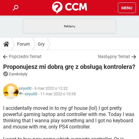
MENU
STRONA GŁÓWNA
YOUTUBE
TIKTOK
PORADY
Forum
Gry
GRY
WHATSAPP
PlayStation
TIKTOK
DO POBRANIA
Poprzedni Temat
Następny Temat
SPOTIFY
NETFLIX
GRY
WHATSAPP
Proponujesz mi dobrą grę z obsługą kontrolera?
INSTAGRAM
ANDROID
FACEBOOK
TIKTOK
FORUM
SPOTIFY
NETFLIX
Zamknięty
WINDOWS 10
GRY
WHATSAPP
INSTAGRAM
COVID-19
FACEBOOK
TIKTOK
ARTYKUŁY
IOS
siryu00
- 6 mar 2022 o 12:22
NETFLIX
WINDOWS 10
GRY
WHATSAPP
siryu00
-
11 mar 2022 o 10:35
INSTAGRAM
COVID-19
FACEBOOK
TIKTOK
SPOTIFY
NETFLIX
I accidentally moved in to my gf house (lol) I got pretty
WINDOWS 10
GRY
WHATSAPP
powerful gaming laptop and controller with me. Today I was
INSTAGRAM
FACEBOOK
thinking that I wanna play something and I got no keyboard
SPOTIFY
NETFLIX
WINDOWS 10
and mouse with me, only PS4 controller.
INSTAGRAM
FACEBOOK