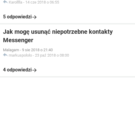
Karolllla
-
14 cze 2018 o 06:55
5 odpowiedzi
Jak mogę usunąć niepotrzebne kontakty
Messenger
Malagam
-
9 sie 2018 o 21:40
markuspololo
-
23 paź 2018 o 08:00
4 odpowiedzi