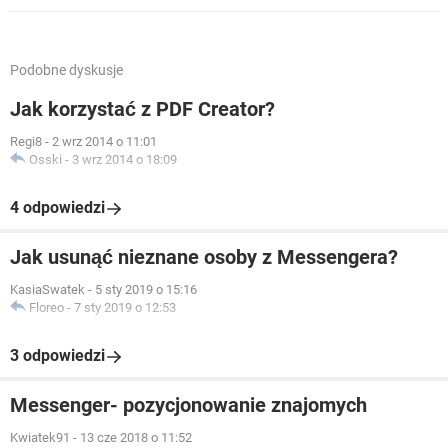
Podobne dyskusje
Jak korzystać z PDF Creator?
Regi8
-
2 wrz 2014 o 11:01
Osski
-
3 wrz 2014 o 18:09
4 odpowiedzi
Jak usunąć nieznane osoby z Messengera?
KasiaSwatek
-
5 sty 2019 o 15:16
Floreo
-
7 sty 2019 o 12:53
3 odpowiedzi
Messenger- pozycjonowanie znajomych
Kwiatek91
-
13 cze 2018 o 11:52