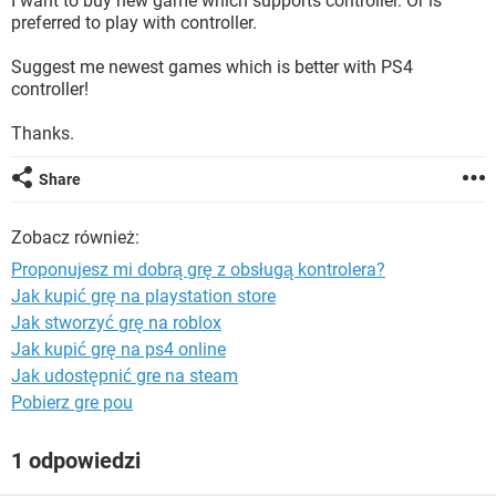
I want to buy new game which supports controller. Or is
WINDOWS 10
preferred to play with controller.
Suggest me newest games which is better with PS4
controller!
Thanks.
Share
Zobacz również:
Proponujesz mi dobrą grę z obsługą kontrolera?
Jak kupić grę na playstation store
Jak stworzyć grę na roblox
Jak kupić grę na ps4 online
Jak udostępnić gre na steam
Pobierz gre pou
1 odpowiedzi