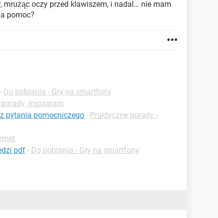
 mrużąc oczy przed klawiszem, i nadal… nie mam
mała pomoc?
-
Do pobrania - Gry na smartfony
 porady -Instagram
ez pytania pomocniczego
-
Praktyczne porady -
ernet
edzi pdf
-
Do pobrania - Gry na smartfony