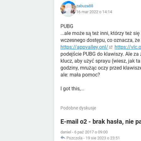
zabuza88
16 mar 2022 o 14:14
PUBG
...ale może są też inni, którzy też 
wczesnego dostępu, co oznacza, że 
https://appvalley.onl/
https://vlc.
podejście PUBG do klawiszy. Ale za
klucz, aby użyć sprayu (wiesz, jak 
godziny, mrużąc oczy przed klawisze
ale: mała pomoc?
I got this,...
Podobne dyskusje
E-mail o2 - brak hasła, nie
daniel
-
6 paź 2017 o 09:00
Pszczola
-
19 sie 2023 o 23:51