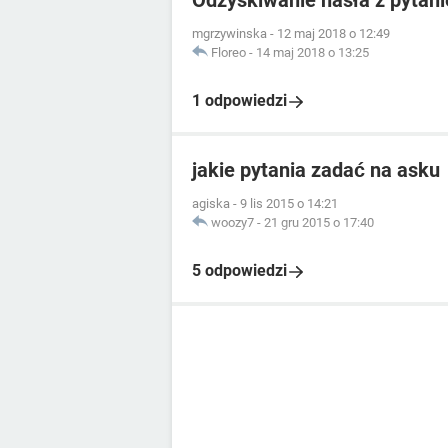
Odzyskiwanie hasła z pyta
mgrzywinska
-
12 maj 2018 o 12:49
Floreo
-
14 maj 2018 o 13:25
1 odpowiedzi
jakie pytania zadać na asku
agiska
-
9 lis 2015 o 14:21
woozy7
-
21 gru 2015 o 17:40
5 odpowiedzi