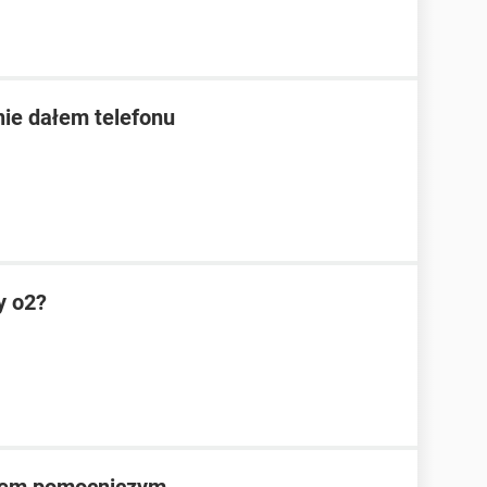
ie dałem telefonu
y o2?