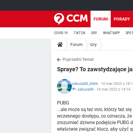
FORUM
PORADY
COVID-19
TIKTOK
GRY
WHATSAPP
SPO
Forum
Gry
Poprzedni Temat
Spraye? To zawstydzające ja
zabuza88_8466
- 10 mar 2022 o 18:
zabuza88
-
16 mar 2022 o 14:14
PUBG
...ale może są też inni, którzy też 
wczesnego dostępu, co oznacza, że ​
zrozumieć dziwne podejście PUBG do
właściwie związać klucz, aby użyć sp