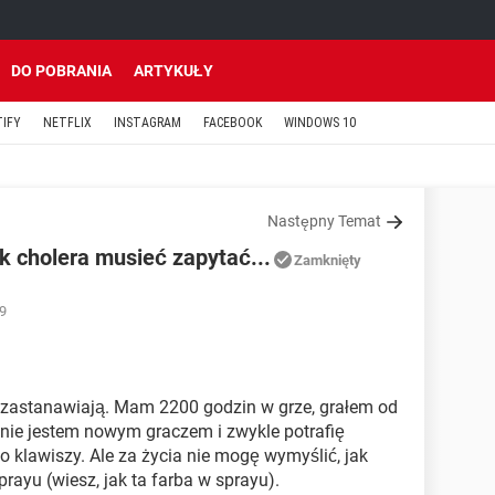
DO POBRANIA
ARTYKUŁY
TIFY
NETFLIX
INSTAGRAM
FACEBOOK
WINDOWS 10
Następny Temat
k cholera musieć zapytać...
Zamknięty
19
się zastanawiają. Mam 2200 godzin w grze, grałem od
​nie jestem nowym graczem i zwykle potrafię
 klawiszy. Ale za życia nie mogę wymyślić, jak
rayu (wiesz, jak ta farba w sprayu).