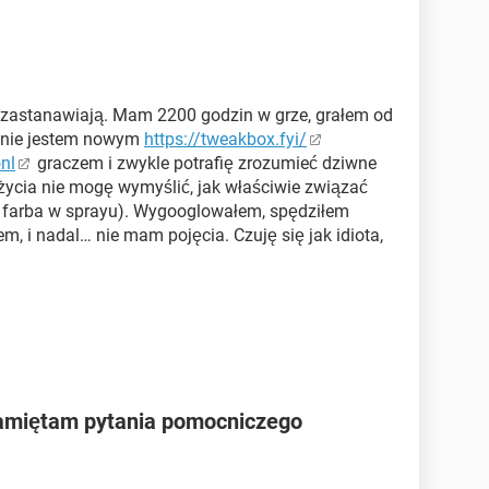
się zastanawiają. Mam 2200 godzin w grze, grałem od
​​nie jestem nowym
https://tweakbox.fyi/
onl
graczem i zwykle potrafię zrozumieć dziwne
 życia nie mogę wymyślić, jak właściwie związać
ta farba w sprayu). Wygooglowałem, spędziłem
m, i nadal… nie mam pojęcia. Czuję się jak idiota,
 pamiętam pytania pomocniczego