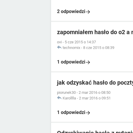
2 odpowiedzi
zapomniałem hasło do o2 a n
ovi
-
5 cze 2015 o 14:37
technomix
-
8 cze 2015 o 08:39
1 odpowiedzi
jak odzyskać hasło do poczt
piorunek30
-
2 mar 2016 o 08:50
Karolllla
-
2 mar 2016 o 09:51
1 odpowiedzi