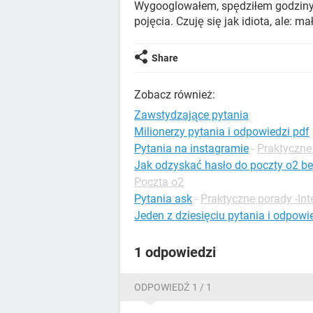
Wygooglowałem, spędziłem godziny,
pojęcia. Czuję się jak idiota, ale: 
Share
Zobacz również:
Zawstydzające pytania
Milionerzy pytania i odpowiedzi pdf
Pytania na instagramie
-
Praktyczne
Jak odzyskać hasło do poczty o2 b
Poczta o2
Pytania ask
-
Praktyczne porady -Int
Jeden z dziesięciu pytania i odpowi
1 odpowiedzi
ODPOWIEDŹ 1 / 1