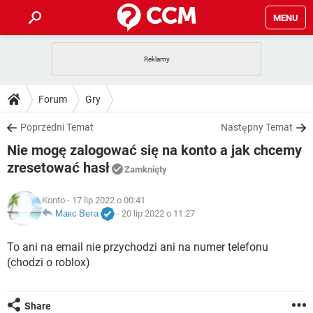
MENU
STRONA GŁÓWNA
YOUTUBE
TIKTOK
PORADY
Forum
Gry
GRY
WHATSAPP
PlayStation
TIKTOK
DO POBRANIA
Poprzedni Temat
Następny Temat
SPOTIFY
NETFLIX
GRY
WHATSAPP
Nie mogę zalogować się na konto a jak chcemy
INSTAGRAM
ANDROID
FACEBOOK
TIKTOK
FORUM
SPOTIFY
NETFLIX
zresetować hasł
Zamknięty
WINDOWS 10
GRY
WHATSAPP
INSTAGRAM
COVID-19
FACEBOOK
TIKTOK
ARTYKUŁY
IOS
NETFLIX
Konto
- 17 lip 2022 o 00:41
WINDOWS 10
GRY
WHATSAPP
Макс Вега
-
20 lip 2022 o 11:27
INSTAGRAM
COVID-19
FACEBOOK
TIKTOK
SPOTIFY
NETFLIX
To ani na email nie przychodzi ani na numer telefonu
WINDOWS 10
GRY
WHATSAPP
INSTAGRAM
FACEBOOK
(chodzi o roblox)
SPOTIFY
NETFLIX
WINDOWS 10
INSTAGRAM
FACEBOOK
Share