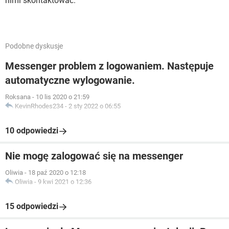
nimi skontaktować.
Podobne dyskusje
Messenger problem z logowaniem. Następuje
automatyczne wylogowanie.
Roksana
-
10 lis 2020 o 21:59
KevinRhodes234
-
2 sty 2022 o 06:55
10 odpowiedzi
Nie mogę zalogować się na messenger
Oliwia
-
18 paź 2020 o 12:18
Oliwia
-
9 kwi 2021 o 12:36
15 odpowiedzi