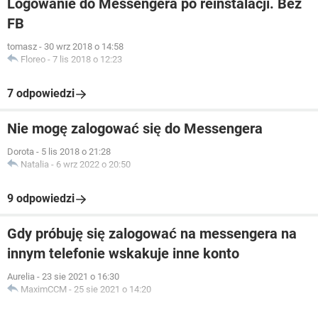
Logowanie do Messengera po reinstalacji. Bez
FB
tomasz
-
30 wrz 2018 o 14:58
Floreo
-
7 lis 2018 o 12:23
7 odpowiedzi
Nie mogę zalogować się do Messengera
Dorota
-
5 lis 2018 o 21:28
Natalia
-
6 wrz 2022 o 20:50
9 odpowiedzi
Gdy próbuję się zalogować na messengera na
innym telefonie wskakuje inne konto
Aurelia
-
23 sie 2021 o 16:30
MaximCCM
-
25 sie 2021 o 14:20