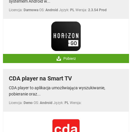
systemem Android w...
Licencja:
Darmowa
OS:
Android
Język:
PL
Wersja:
2.3.54 Prod
Pobierz
CDA player na Smart TV
CDA player to aplikacja umożliwiająca wyszukiwanie,
pobieranie oraz...
Licencja:
Demo
OS:
Android
Język:
PL
Wersja: