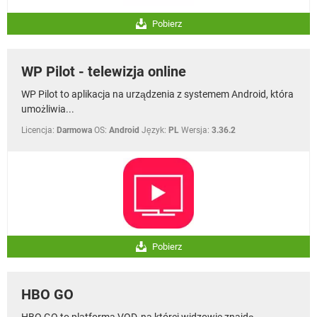
Pobierz
WP Pilot - telewizja online
WP Pilot to aplikacja na urządzenia z systemem Android, która
umożliwia...
Licencja:
Darmowa
OS:
Android
Język:
PL
Wersja:
3.36.2
Pobierz
HBO GO
HBO GO to platforma VOD, na której widzowie znajdą