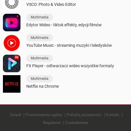
VSCO: Photo & Video Editor
Multimedia
Edytor Wideo - tiktok effekty, edycji filmów
Multimedia
YouTube Music - streaming muzyki i teledysków
Multimedia
FX Player - odtwarzacz wideo wszystkie formaty
Multimedia
Netflix na Chrome
Zespół
Postanowienia ogólne
Polityką prywatności
Kontakt
Regulamin
Cookiebeheer