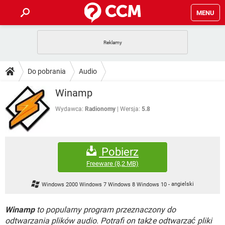
MENU
STRONA GŁÓWNA
YOUTUBE
TIKTOK
PORADY
Do pobrania
Audio
GRY
WHATSAPP
PlayStation
TIKTOK
DO POBRANIA
Winamp
SPOTIFY
NETFLIX
GRY
WHATSAPP
INSTAGRAM
ANDROID
FACEBOOK
TIKTOK
Wydawca:
Radionomy
Wersja:
5.8
FORUM
SPOTIFY
NETFLIX
WINDOWS 10
GRY
WHATSAPP
INSTAGRAM
COVID-19
FACEBOOK
TIKTOK
ARTYKUŁY
IOS
NETFLIX
Pobierz
WINDOWS 10
GRY
WHATSAPP
INSTAGRAM
COVID-19
FACEBOOK
TIKTOK
Freeware
(8,2 MB)
SPOTIFY
NETFLIX
WINDOWS 10
GRY
WHATSAPP
Windows 2000 Windows 7 Windows 8 Windows 10
-
angielski
INSTAGRAM
FACEBOOK
SPOTIFY
NETFLIX
WINDOWS 10
Winamp
to popularny program przeznaczony do
INSTAGRAM
FACEBOOK
odtwarzania plików audio. Potrafi on także odtwarzać pliki