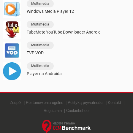
Multimedia
Windows Media Player 12
Multimedia
TubeMate YouTube Downloader Android
Multimedia
TVP VOD
Multimedia
Player na Androida
Zespół
Postanowienia ogólne
Polityką prywatności
Kontakt
Regulamin
Cookiebeheer