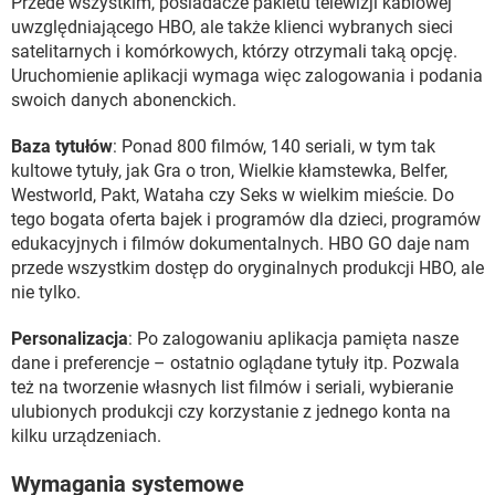
Przede wszystkim, posiadacze pakietu telewizji kablowej
uwzględniającego HBO, ale także klienci wybranych sieci
satelitarnych i komórkowych, którzy otrzymali taką opcję.
Uruchomienie aplikacji wymaga więc zalogowania i podania
swoich danych abonenckich.
Baza tytułów
: Ponad 800 filmów, 140 seriali, w tym tak
kultowe tytuły, jak Gra o tron, Wielkie kłamstewka, Belfer,
Westworld, Pakt, Wataha czy Seks w wielkim mieście. Do
tego bogata oferta bajek i programów dla dzieci, programów
edukacyjnych i filmów dokumentalnych. HBO GO daje nam
przede wszystkim dostęp do oryginalnych produkcji HBO, ale
nie tylko.
Personalizacja
: Po zalogowaniu aplikacja pamięta nasze
dane i preferencje – ostatnio oglądane tytuły itp. Pozwala
też na tworzenie własnych list filmów i seriali, wybieranie
ulubionych produkcji czy korzystanie z jednego konta na
kilku urządzeniach.
Wymagania systemowe