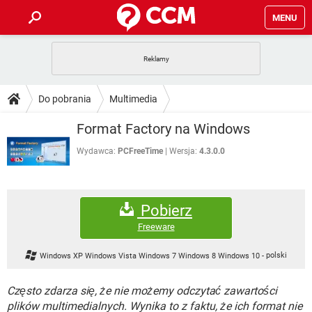
MENU
STRONA GŁÓWNA
YOUTUBE
TIKTOK
PORADY
Do pobrania
Multimedia
GRY
WHATSAPP
PlayStation
TIKTOK
DO POBRANIA
Format Factory na Windows
SPOTIFY
NETFLIX
GRY
WHATSAPP
INSTAGRAM
ANDROID
FACEBOOK
TIKTOK
Wydawca:
PCFreeTime
Wersja:
4.3.0.0
FORUM
SPOTIFY
NETFLIX
WINDOWS 10
GRY
WHATSAPP
INSTAGRAM
COVID-19
FACEBOOK
TIKTOK
ARTYKUŁY
IOS
NETFLIX
Pobierz
WINDOWS 10
GRY
WHATSAPP
INSTAGRAM
COVID-19
FACEBOOK
TIKTOK
Freeware
SPOTIFY
NETFLIX
WINDOWS 10
GRY
WHATSAPP
Windows XP Windows Vista Windows 7 Windows 8 Windows 10
-
polski
INSTAGRAM
FACEBOOK
SPOTIFY
NETFLIX
WINDOWS 10
Często zdarza się, że nie możemy odczytać zawartości
INSTAGRAM
FACEBOOK
plików multimedialnych. Wynika to z faktu, że ich format nie