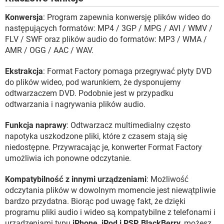
Konwersja
: Program zapewnia konwersję plików wideo do
następujących formatów: MP4 / 3GP / MPG / AVI / WMV /
FLV / SWF oraz plików audio do formatów: MP3 / WMA /
AMR / OGG / AAC / WAV.
Ekstrakcja
: Format Factory pomaga przegrywać płyty DVD
do plików wideo, pod warunkiem, że dysponujemy
odtwarzaczem DVD. Podobnie jest w przypadku
odtwarzania i nagrywania plików audio.
Funkcja naprawy
: Odtwarzacz multimedialny często
napotyka uszkodzone pliki, które z czasem stają się
niedostępne. Przywracając je, konwerter Format Factory
umożliwia ich ponowne odczytanie.
Kompatybilność z innymi urządzeniami
: Możliwość
odczytania plików w dowolnym momencie jest niewątpliwie
bardzo przydatna. Biorąc pod uwagę fakt, że dzięki
programu pliki audio i wideo są kompatybilne z telefonami i
urządzeniami typu
iPhone, iPod i PSP, BlackBerry
, możesz