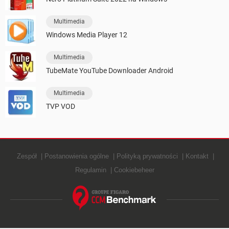
Multimedia
Windows Media Player 12
Multimedia
TubeMate YouTube Downloader Android
Multimedia
TVP VOD
Zespół
Postanowienia ogólne
Polityką prywatności
Kontakt
Regulamin
Cookiebeheer