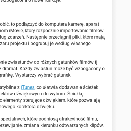
eż wzbogacona o nowe funkcje.
robić, to podłączyć do komputera kamerę, aparat
hom iMovie, który rozpocznie importowanie filmów
ug zdarzeń. Następnie przeciągnij pliki, które mają
zaru projektu i pogrupuj je według własnego
enie zwiastunów do różnych gatunków filmów tj.
zy dramat. Każdy zwiastun może być wzbogacony o
grafikę. Wystarczy wybrać gatunek!
atybilne z
iTunes
, co ułatwia dodawanie ścieżek
fektów dźwiękowych do wyboru. Ścieżkę
 elementy sterujące dźwiękiem, które pozwalają
mowego korektora dźwięku.
 specjalnych, które podniosą atrakcyjność filmu,
przewijanie, zmiana kierunku odtwarzanych klipów,