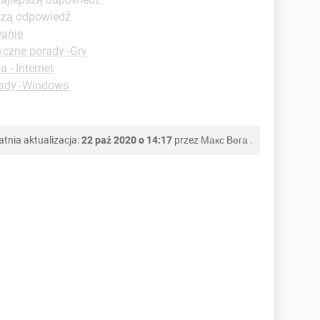
pszą odpowiedź
wanie
yczne porady -Gry
 - Internet
rady -Windows
atnia aktualizacja:
22 paź 2020 o 14:17
przez
Макс Вега
.