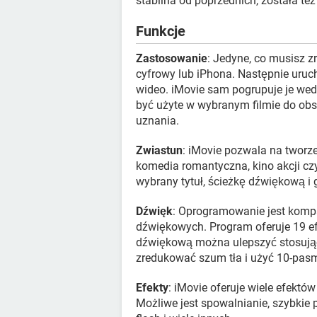
stabilna od poprzednich, została t
Funkcje
Zastosowanie
: Jedyne, co musisz z
cyfrowy lub iPhona. Następnie uruc
wideo. iMovie sam pogrupuje je wedł
być użyte w wybranym filmie do obs
uznania.
Zwiastun
: iMovie pozwala na tworz
komedia romantyczna, kino akcji c
wybrany tytuł, ścieżkę dźwiękową i 
Dźwięk
: Oprogramowanie jest komp
dźwiękowych. Program oferuje 19 e
dźwiękową można ulepszyć stosując
zredukować szum tła i użyć 10-pas
Efekty
: iMovie oferuje wiele efektów
Możliwe jest spowalnianie, szybkie 