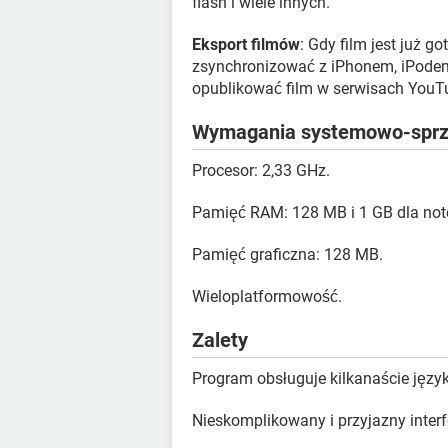
flash i wiele innych.
Eksport filmów
: Gdy film jest już 
zsynchronizować z iPhonem, iPode
opublikować film w serwisach YouTu
Wymagania systemowo-spr
Procesor: 2,33 GHz.
Pamięć RAM: 128 MB i 1 GB dla no
Pamięć graficzna: 128 MB.
Wieloplatformowość.
Zalety
Program obsługuje kilkanaście języ
Nieskomplikowany i przyjazny interf