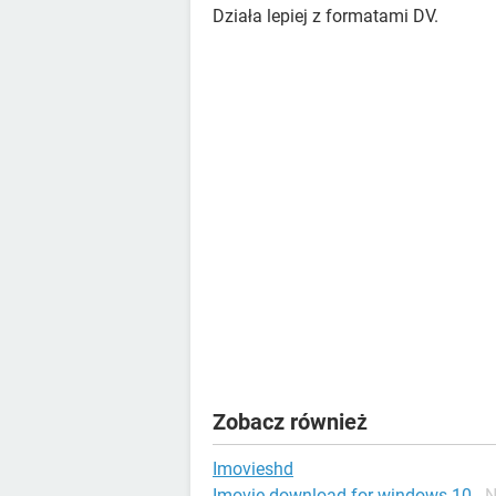
Działa lepiej z formatami DV.
Zobacz również
Imovieshd
Imovie download for windows 10
- 