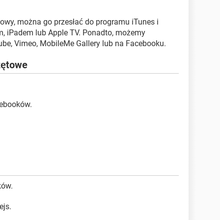
gotowy, można go przesłać do programu iTunes i
m, iPadem lub Apple TV. Ponadto, możemy
be, Vimeo, MobileMe Gallery lub na Facebooku.
zętowe
tebooków.
ków.
ejs.