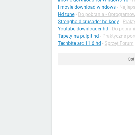
I movie download windows
- Najle
Hd tune
-
Do pobrania - Oprogramo
Stronghold crusader hd kody
-
Prakt
Youtube downloader hd
-
Do pobrania
Tapety na pulpit hd
-
Praktyczne po
Techbite arc 11.6 hd
-
Sprzęt Forum
Ost