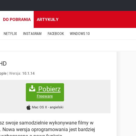
DO POBRANIA
ARTYKUŁY
NETFLIX
INSTAGRAM
FACEBOOK
WINDOWS 10
 HD
pple
Wersja:
10.1.14
Pobierz
Freeware
Mac OS X
-
angielski
sz swoje samodzielnie wykonywane filmy w
. Nowa wersja oprogramowania jest bardziej