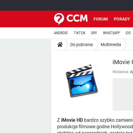
FORUM
PORADY
ANDROID
TIKTOK
GRY
WHATSAPP
IOS
Do pobrania
Multimedia
iMovie
Wydawca:
A
Z
iMovie HD
bardzo szybko zamieni
produkcje filmowe godne Hollywood