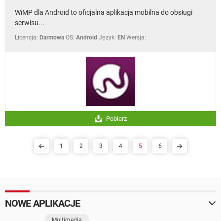
WiMP dla Android to oficjalna aplikacja mobilna do obsługi
serwisu...
Licencja:
Darmowa
OS:
Android
Język:
EN
Wersja:
Pobierz
1
2
3
4
5
6
NOWE APLIKACJE
Multimedia