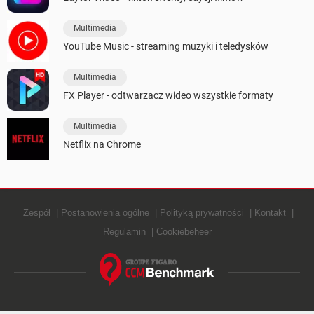
Multimedia
YouTube Music - streaming muzyki i teledysków
Multimedia
FX Player - odtwarzacz wideo wszystkie formaty
Multimedia
Netflix na Chrome
Zespół
Postanowienia ogólne
Polityką prywatności
Kontakt
Regulamin
Cookiebeheer