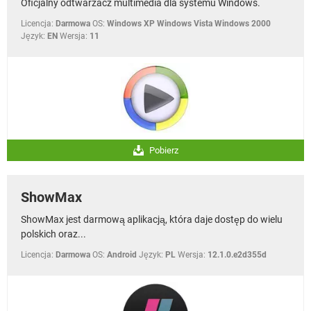
Oficjalny odtwarzacz multimedia dla systemu Windows.
WINDOWS 10
Licencja:
Darmowa
OS:
Windows XP Windows Vista Windows 2000
Język:
EN
Wersja:
11
Pobierz
ShowMax
ShowMax jest darmową aplikacją, która daje dostęp do wielu
polskich oraz...
Licencja:
Darmowa
OS:
Android
Język:
PL
Wersja:
12.1.0.e2d355d