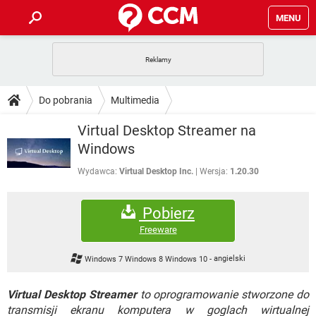
MENU
STRONA GŁÓWNA
YOUTUBE
TIKTOK
PORADY
Do pobrania
Multimedia
GRY
WHATSAPP
PlayStation
TIKTOK
DO POBRANIA
Virtual Desktop Streamer na
SPOTIFY
NETFLIX
GRY
WHATSAPP
Windows
INSTAGRAM
ANDROID
FACEBOOK
TIKTOK
FORUM
SPOTIFY
NETFLIX
Wydawca:
Virtual Desktop Inc.
Wersja:
1.20.30
WINDOWS 10
GRY
WHATSAPP
INSTAGRAM
COVID-19
FACEBOOK
TIKTOK
ARTYKUŁY
IOS
NETFLIX
Pobierz
WINDOWS 10
GRY
WHATSAPP
INSTAGRAM
COVID-19
FACEBOOK
TIKTOK
Freeware
SPOTIFY
NETFLIX
WINDOWS 10
GRY
WHATSAPP
Windows 7 Windows 8 Windows 10
-
angielski
INSTAGRAM
FACEBOOK
SPOTIFY
NETFLIX
WINDOWS 10
Virtual Desktop Streamer
to oprogramowanie stworzone do
INSTAGRAM
FACEBOOK
transmisji ekranu komputera w goglach wirtualnej