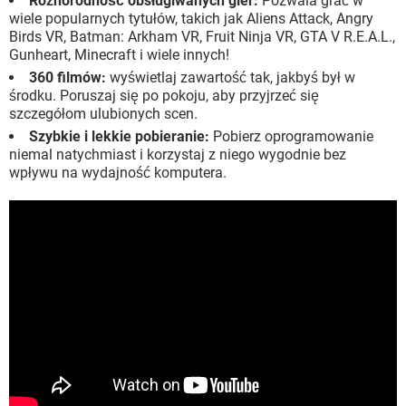
Różnorodność obsługiwanych gier:
Pozwala grać w
wiele popularnych tytułów, takich jak Aliens Attack, Angry
Birds VR, Batman: Arkham VR, Fruit Ninja VR, GTA V R.E.A.L.,
Gunheart, Minecraft i wiele innych!
360 filmów:
wyświetlaj zawartość tak, jakbyś był w
środku. Poruszaj się po pokoju, aby przyjrzeć się
szczegółom ulubionych scen.
Szybkie i lekkie pobieranie:
Pobierz oprogramowanie
niemal natychmiast i korzystaj z niego wygodnie bez
wpływu na wydajność komputera.