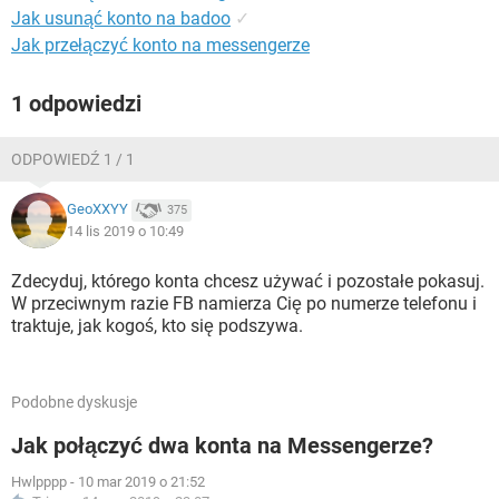
Jak usunąć konto na badoo
✓
Jak przełączyć konto na messengerze
1 odpowiedzi
ODPOWIEDŹ 1 / 1
GeoXXYY
375
14 lis 2019 o 10:49
Zdecyduj, którego konta chcesz używać i pozostałe pokasuj.
W przeciwnym razie FB namierza Cię po numerze telefonu i
traktuje, jak kogoś, kto się podszywa.
Podobne dyskusje
Jak połączyć dwa konta na Messengerze?
Hwlpppp
-
10 mar 2019 o 21:52