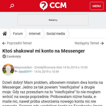
MENU
STRONA GŁÓWNA
YOUTUBE
TIKTOK
PORADY
Forum
Internet
Social media
GRY
WHATSAPP
PlayStation
TIKTOK
DO POBRANIA
Poprzedni Temat
Następny Temat
SPOTIFY
NETFLIX
GRY
WHATSAPP
Ktoś shakował mi konto na Messenger
INSTAGRAM
ANDROID
FACEBOOK
TIKTOK
FORUM
SPOTIFY
NETFLIX
Zamknięty
WINDOWS 10
GRY
WHATSAPP
INSTAGRAM
COVID-19
FACEBOOK
TIKTOK
ARTYKUŁY
IOS
Nieposiadam
- Zmodyfikowany dnia 14 lis 2019 o 10:50
NETFLIX
WINDOWS 10
GRY
WHATSAPP
GeoXXYY
-
14 lis 2019 o 10:49
INSTAGRAM
COVID-19
FACEBOOK
TIKTOK
SPOTIFY
NETFLIX
Dzień dobry! Mam problem, albowiem miałam dwa konta na
WINDOWS 10
GRY
WHATSAPP
Messenger. Jedno ze tak powiem "nieoficjalne" a drugie
INSTAGRAM
FACEBOOK
moje. Gdy raz przeszłam na to "nieoficjalne" to nie mogłam
SPOTIFY
NETFLIX
WINDOWS 10
wrócić na swoje poprzednie. Próbowałam różne hasła, e-
INSTAGRAM
FACEBOOK
maile nic, nawet próba utworzenia nowego konta nic nie