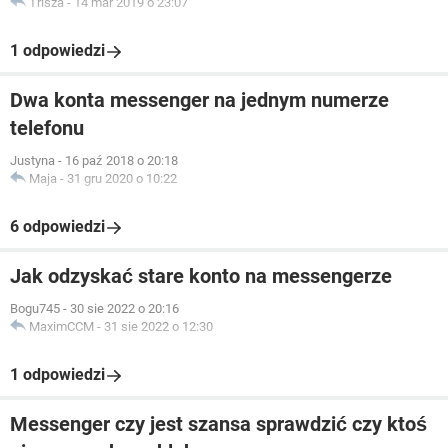
Trisza
-
14 mar 2019 o 23:07
1 odpowiedzi
Dwa konta messenger na jednym numerze
telefonu
Justyna
-
16 paź 2018 o 20:18
Maja
-
31 gru 2020 o 10:22
6 odpowiedzi
Jak odzyskać stare konto na messengerze
Bogu745
-
30 sie 2022 o 20:16
MaximCCM
-
31 sie 2022 o 12:30
1 odpowiedzi
Messenger czy jest szansa sprawdzić czy ktoś