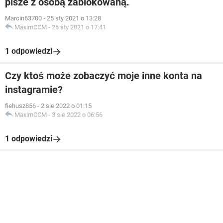
pisze z osobą zablokowaną.
Marcin63700
-
25 sty 2021 o 13:28
MaximCCM
-
26 sty 2021 o 17:41
1 odpowiedzi
Czy ktoś może zobaczyć moje inne konta na
instagramie?
fiehusz856
-
2 sie 2022 o 01:15
MaximCCM
-
3 sie 2022 o 06:56
1 odpowiedzi