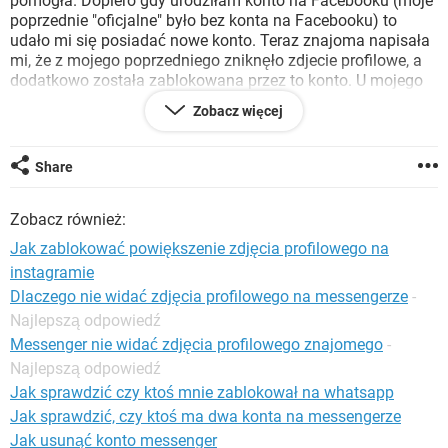
pomogła. Dopiero gdy urodziłam konto na Facebooku (moje
WINDOWS 10
poprzednie "oficjalne" było bez konta na Facebooku) to
udało mi się posiadać nowe konto. Teraz znajoma napisała
mi, że z mojego poprzedniego zniknęło zdjecie profilowe, a
dodatkowo została zablokowana przez to konto. U mojego
drugiego znajomego to samo. I dodatkowo wyskakuje
Zobacz więcej
komunikat, że wystąpił błąd, gdy chcemy zgłosić go
"podszywanie się pod inną osobę". Co robić?
Share
Zobacz również:
Jak zablokować powiększenie zdjęcia profilowego na
instagramie
Dlaczego nie widać zdjęcia profilowego na messengerze
-
Najlepszą odpowiedź
Messenger nie widać zdjęcia profilowego znajomego
-
Najlepszą odpowiedź
Jak sprawdzić czy ktoś mnie zablokował na whatsapp
Jak sprawdzić, czy ktoś ma dwa konta na messengerze
Jak usunąć konto messenger