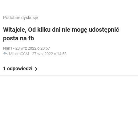
Podobne dyskusje
Witajcie, Od kilku dni nie mogę udostępnić
posta na fb
Nnn1
-
23 wrz 2022 o 20:57
MaximCCM
-
27 wrz 2022 o 14:53
1 odpowiedzi