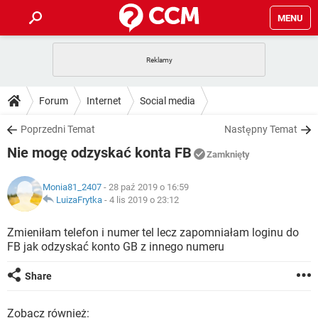
MENU
STRONA GŁÓWNA
YOUTUBE
TIKTOK
PORADY
Forum
Internet
Social media
GRY
WHATSAPP
PlayStation
TIKTOK
DO POBRANIA
Poprzedni Temat
Następny Temat
SPOTIFY
NETFLIX
GRY
WHATSAPP
Nie mogę odzyskać konta FB
INSTAGRAM
ANDROID
FACEBOOK
TIKTOK
Zamknięty
FORUM
SPOTIFY
NETFLIX
WINDOWS 10
GRY
WHATSAPP
Monia81_2407
- 28 paź 2019 o 16:59
INSTAGRAM
COVID-19
FACEBOOK
TIKTOK
ARTYKUŁY
LuizaFrytka
-
4 lis 2019 o 23:12
IOS
NETFLIX
WINDOWS 10
GRY
WHATSAPP
INSTAGRAM
COVID-19
FACEBOOK
TIKTOK
Zmieniłam telefon i numer tel lecz zapomniałam loginu do
SPOTIFY
NETFLIX
FB jak odzyskać konto GB z innego numeru
WINDOWS 10
GRY
WHATSAPP
INSTAGRAM
FACEBOOK
SPOTIFY
NETFLIX
Share
WINDOWS 10
INSTAGRAM
FACEBOOK
Zobacz również: