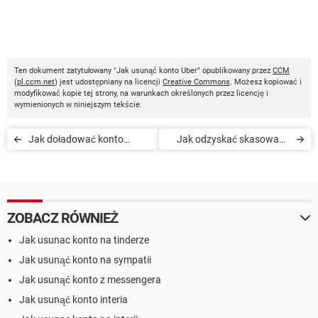
Ten dokument zatytułowany "Jak usunąć konto Uber" opublikowany przez
CCM
(
pl.ccm.net
) jest udostępniany na licencji
Creative Commons
. Możesz kopiować i
modyfikować kopie tej strony, na warunkach określonych przez licencję i
wymienionych w niniejszym tekście.
Jak doładować konto
Jak odzyskać skasowane
SkyCash
pliki
ZOBACZ RÓWNIEŻ
Jak usunac konto na tinderze
Jak usunąć konto na sympatii
Jak usunąć konto z messengera
Jak usunąć konto interia