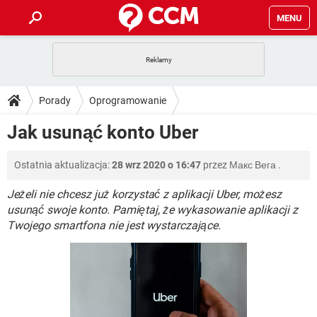
MENU
STRONA GŁÓWNA
YOUTUBE
TIKTOK
PORADY
Porady
Oprogramowanie
GRY
WHATSAPP
PlayStation
TIKTOK
DO POBRANIA
Jak usunąć konto Uber
SPOTIFY
NETFLIX
GRY
WHATSAPP
INSTAGRAM
ANDROID
FACEBOOK
TIKTOK
FORUM
Ostatnia aktualizacja:
28 wrz 2020 o 16:47
przez
Макс Вега
.
SPOTIFY
NETFLIX
WINDOWS 10
GRY
WHATSAPP
INSTAGRAM
COVID-19
FACEBOOK
TIKTOK
Jeżeli nie chcesz już korzystać z aplikacji Uber, możesz
ARTYKUŁY
IOS
NETFLIX
usunąć swoje konto. Pamiętaj, że wykasowanie aplikacji z
WINDOWS 10
GRY
WHATSAPP
Twojego smartfona nie jest wystarczające.
INSTAGRAM
COVID-19
FACEBOOK
TIKTOK
SPOTIFY
NETFLIX
WINDOWS 10
GRY
WHATSAPP
INSTAGRAM
FACEBOOK
SPOTIFY
NETFLIX
WINDOWS 10
INSTAGRAM
FACEBOOK