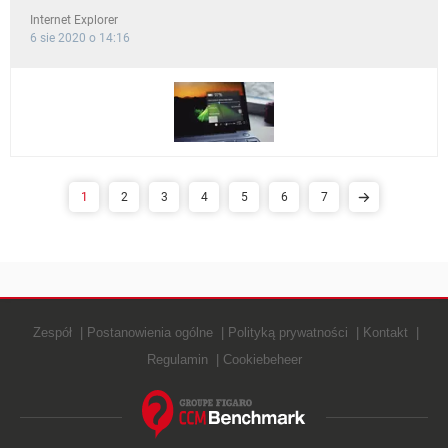
Internet Explorer
6 sie 2020 o 14:16
1
2
3
4
5
6
7
Zespół
Postanowienia ogólne
Polityką prywatności
Kontakt
Regulamin
Cookiebeheer