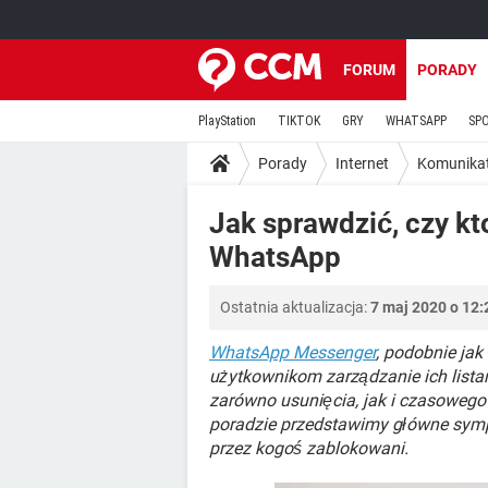
FORUM
PORADY
PlayStation
TIKTOK
GRY
WHATSAPP
SP
Porady
Internet
Komunika
Jak sprawdzić, czy kt
WhatsApp
Ostatnia aktualizacja:
7 maj 2020 o 12:
WhatsApp Messenger
, podobnie ja
użytkownikom zarządzanie ich lista
zarówno usunięcia, jak i czasowego
poradzie przedstawimy główne symp
przez kogoś zablokowani.