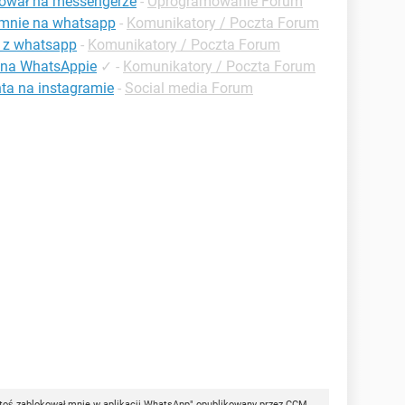
kował na messengerze
-
Oprogramowanie Forum
 mnie na whatsapp
-
Komunikatory / Poczta Forum
e z whatsapp
-
Komunikatory / Poczta Forum
 na WhatsAppie
✓
-
Komunikatory / Poczta Forum
ta na instagramie
-
Social media Forum
ktoś zablokował mnie w aplikacji WhatsApp" opublikowany przez
CCM