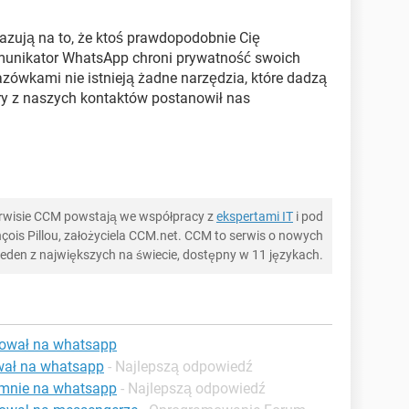
azują na to, że ktoś prawdopodobnie Cię
omunikator WhatsApp chroni prywatność swoich
zówkami nie istnieją żadne narzędzia, które dadzą
ry z naszych kontaktów postanowił nas
serwisie CCM powstają we współpracy z
ekspertami IT
i pod
ois Pillou, założyciela CCM.net. CCM to serwis o nowych
 jeden z największych na świecie, dostępny w 11 językach.
kował na whatsapp
ował na whatsapp
- Najlepszą odpowiedź
 mnie na whatsapp
- Najlepszą odpowiedź