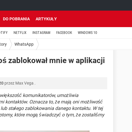
DO POBRANIA
ARTYKUŁY
OTIFY
NETFLIX
INSTAGRAM
FACEBOOK
WINDOWS 10
tory
WhatsApp
oś zablokował mnie w aplikacji
20
przez
Max Vega
.
k większość komunikatorów, umożliwia
mi kontaktów. Oznacza to, że mają oni możliwość
 lub stałego zablokowania danego kontaktu. W tej
tomy, które mogą świadczyć o tym, że zostaliśmy