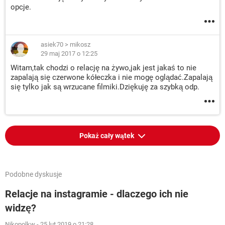
opcje.
asiek70
>
mikosz
29 maj 2017 o 12:25
Witam,tak chodzi o relację na żywo,jak jest jakaś to nie
zapalają się czerwone kółeczka i nie mogę oglądać.Zapalają
się tylko jak są wrzucane filmiki.Dziękuję za szybką odp.
Pokaż cały wątek
Podobne dyskusje
Relacje na instagramie - dlaczego ich nie
widzę?
Nikopolkw
-
25 lut 2019 o 21:28