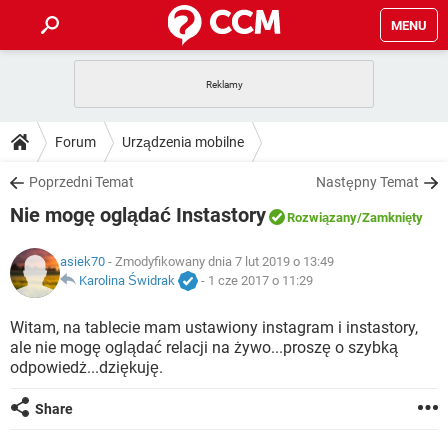
MENU
STRONA GŁÓWNA
YOUTUBE
TIKTOK
PORADY
Forum
Urządzenia mobilne
GRY
WHATSAPP
PlayStation
TIKTOK
DO POBRANIA
Poprzedni Temat
Następny Temat
SPOTIFY
NETFLIX
GRY
WHATSAPP
Nie mogę oglądać Instastory
INSTAGRAM
ANDROID
FACEBOOK
TIKTOK
Rozwiązany
/Zamknięty
FORUM
SPOTIFY
NETFLIX
WINDOWS 10
GRY
WHATSAPP
asiek70
- Zmodyfikowany dnia 7 lut 2019 o 13:49
INSTAGRAM
COVID-19
FACEBOOK
TIKTOK
ARTYKUŁY
Karolina Świdrak
-
1 cze 2017 o 11:29
IOS
NETFLIX
WINDOWS 10
GRY
WHATSAPP
INSTAGRAM
COVID-19
FACEBOOK
TIKTOK
Witam, na tablecie mam ustawiony instagram i instastory,
SPOTIFY
NETFLIX
ale nie mogę oglądać relacji na żywo...proszę o szybką
WINDOWS 10
GRY
WHATSAPP
odpowiedż...dziękuję.
INSTAGRAM
FACEBOOK
SPOTIFY
NETFLIX
WINDOWS 10
Share
INSTAGRAM
FACEBOOK