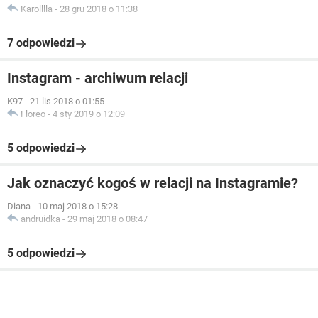
Karolllla
-
28 gru 2018 o 11:38
7 odpowiedzi
Instagram - archiwum relacji
K97
-
21 lis 2018 o 01:55
Floreo
-
4 sty 2019 o 12:09
5 odpowiedzi
Jak oznaczyć kogoś w relacji na Instagramie?
Diana
-
10 maj 2018 o 15:28
andruidka
-
29 maj 2018 o 08:47
5 odpowiedzi