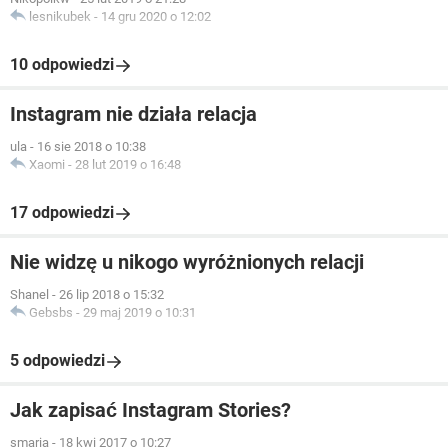
lesnikubek
-
14 gru 2020 o 12:02
10 odpowiedzi
Instagram nie działa relacja
ula
-
16 sie 2018 o 10:38
Xaomi
-
28 lut 2019 o 16:48
17 odpowiedzi
Nie widzę u nikogo wyróżnionych relacji
Shanel
-
26 lip 2018 o 15:32
Gebsbs
-
29 maj 2019 o 10:31
5 odpowiedzi
Jak zapisać Instagram Stories?
smaria
-
18 kwi 2017 o 10:27