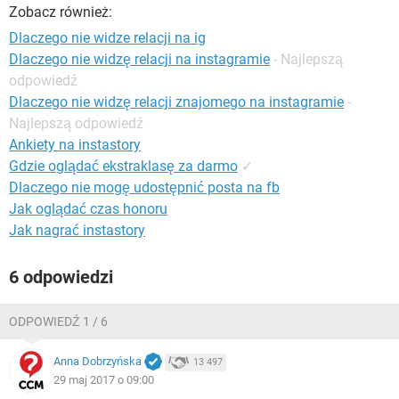
WINDOWS 10
Zobacz również:
Dlaczego nie widze relacji na ig
Dlaczego nie widzę relacji na instagramie
- Najlepszą
odpowiedź
Dlaczego nie widzę relacji znajomego na instagramie
-
Najlepszą odpowiedź
Ankiety na instastory
Gdzie oglądać ekstraklasę za darmo
✓
Dlaczego nie mogę udostępnić posta na fb
Jak oglądać czas honoru
Jak nagrać instastory
6 odpowiedzi
ODPOWIEDŹ 1 / 6
Anna Dobrzyńska
13 497
29 maj 2017 o 09:00