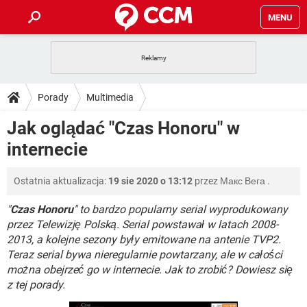
MENU
STRONA GŁÓWNA
YOUTUBE
TIKTOK
PORADY
Porady
Multimedia
GRY
WHATSAPP
PlayStation
TIKTOK
DO POBRANIA
Jak oglądać "Czas Honoru" w
SPOTIFY
NETFLIX
GRY
WHATSAPP
internecie
INSTAGRAM
ANDROID
FACEBOOK
TIKTOK
FORUM
SPOTIFY
NETFLIX
WINDOWS 10
GRY
WHATSAPP
Ostatnia aktualizacja:
19 sie 2020 o 13:12
przez
Макс Вега
.
INSTAGRAM
COVID-19
FACEBOOK
TIKTOK
ARTYKUŁY
IOS
NETFLIX
WINDOWS 10
GRY
WHATSAPP
"
Czas Honoru
" to bardzo popularny serial wyprodukowany
INSTAGRAM
COVID-19
FACEBOOK
TIKTOK
przez Telewizję Polską. Serial powstawał w latach 2008-
SPOTIFY
NETFLIX
2013, a kolejne sezony były emitowane na antenie TVP2.
WINDOWS 10
GRY
WHATSAPP
Teraz serial bywa nieregularnie powtarzany, ale w całości
INSTAGRAM
FACEBOOK
SPOTIFY
NETFLIX
można obejrzeć go w internecie. Jak to zrobić? Dowiesz się
WINDOWS 10
z tej porady.
INSTAGRAM
FACEBOOK