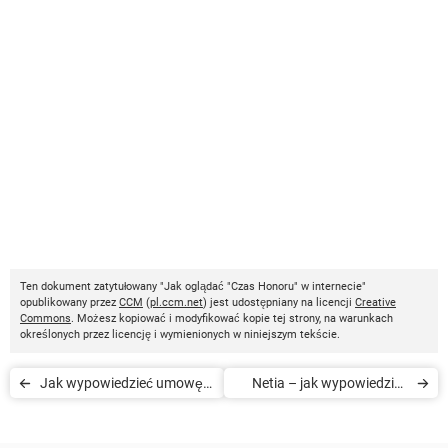
Ten dokument zatytułowany "Jak oglądać "Czas Honoru" w internecie"
opublikowany przez
CCM
(
pl.ccm.net
) jest udostępniany na licencji
Creative
Commons
. Możesz kopiować i modyfikować kopie tej strony, na warunkach
określonych przez licencję i wymienionych w niniejszym tekście.
Jak wypowiedzieć umowę
Netia – jak wypowiedzieć
nc+
umowę