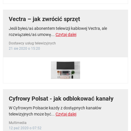
Vectra – jak zwrócić sprzęt
Jeśli byłeś/aś abonentem telewizji kablowej Vectra, ale
rozwiązałeś/aś umowę...
Czytaj dalej
Dostawcy usług telewizyjnych
21 sie 2020 o 15:20
Cyfrowy Polsat - jak odblokować kanały
W Cyfrowym Polsacie każdy z dostępnych kanałów
telewizyjnych może być...
Czytaj dalej
Multimedia
12 paź 2020 o 07:52