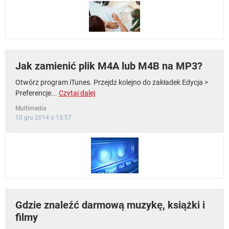
Jak zamienić plik M4A lub M4B na MP3?
Otwórz program iTunes. Przejdź kolejno do zakładek Edycja >
Preferencje...
Czytaj dalej
Multimedia
10 gru 2014 o 13:57
Gdzie znaleźć darmową muzykę, książki i
filmy