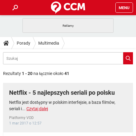
MENU
STRONA GŁÓWNA
YOUTUBE
TIKTOK
PORADY
Porady
Multimedia
GRY
WHATSAPP
PlayStation
TIKTOK
DO POBRANIA
SPOTIFY
NETFLIX
GRY
WHATSAPP
INSTAGRAM
ANDROID
FACEBOOK
TIKTOK
FORUM
SPOTIFY
NETFLIX
Rezultaty
1 - 20
na łącznie około
41
WINDOWS 10
GRY
WHATSAPP
INSTAGRAM
COVID-19
FACEBOOK
TIKTOK
ARTYKUŁY
IOS
NETFLIX
Netflix - 5 najlepszych seriali po polsku
WINDOWS 10
GRY
WHATSAPP
INSTAGRAM
COVID-19
FACEBOOK
TIKTOK
SPOTIFY
NETFLIX
Netflix jest dostępny w polskim interfejsie, a baza filmów,
WINDOWS 10
GRY
WHATSAPP
seriali i...
Czytaj dalej
INSTAGRAM
FACEBOOK
SPOTIFY
NETFLIX
Platformy VOD
WINDOWS 10
1 mar 2017 o 12:57
INSTAGRAM
FACEBOOK