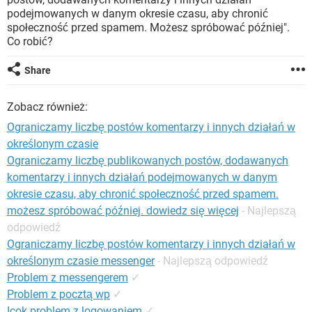
WINDOWS 10
podejmowanych w danym okresie czasu, aby chronić
społeczność przed spamem. Możesz spróbować później".
Co robić?
Share
Zobacz również:
Ograniczamy liczbę postów komentarzy i innych działań w
określonym czasie
Ograniczamy liczbę publikowanych postów, dodawanych
komentarzy i innych działań podejmowanych w danym
okresie czasu, aby chronić społeczność przed spamem.
możesz spróbować później. dowiedz się więcej
- Najlepszą
odpowiedź
Ograniczamy liczbę postów komentarzy i innych działań w
określonym czasie messenger
- Najlepszą odpowiedź
Problem z messengerem
✓
Problem z pocztą wp
✓
Icok problem z logowaniem
✓