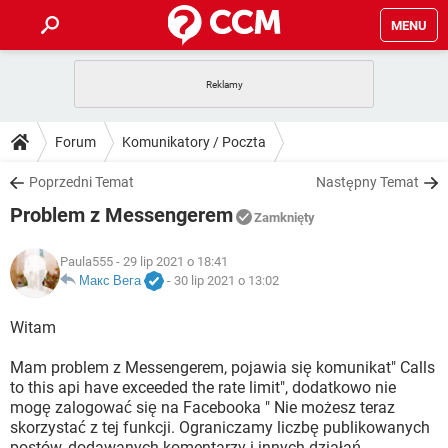
MENU
STRONA GŁÓWNA
YOUTUBE
TIKTOK
PORADY
Forum
Komunikatory / Poczta
GRY
WHATSAPP
PlayStation
TIKTOK
DO POBRANIA
Poprzedni Temat
Następny Temat
SPOTIFY
NETFLIX
GRY
WHATSAPP
Problem z Messengerem
INSTAGRAM
ANDROID
FACEBOOK
TIKTOK
Zamknięty
FORUM
SPOTIFY
NETFLIX
WINDOWS 10
GRY
WHATSAPP
Paula555
- 29 lip 2021 o 18:41
INSTAGRAM
COVID-19
FACEBOOK
TIKTOK
ARTYKUŁY
Макс Вега
-
30 lip 2021 o 13:02
IOS
NETFLIX
WINDOWS 10
GRY
WHATSAPP
INSTAGRAM
COVID-19
FACEBOOK
TIKTOK
Witam
SPOTIFY
NETFLIX
WINDOWS 10
GRY
WHATSAPP
Mam problem z Messengerem, pojawia się komunikat" Calls
INSTAGRAM
FACEBOOK
to this api have exceeded the rate limit", dodatkowo nie
SPOTIFY
NETFLIX
WINDOWS 10
mogę zalogować się na Facebooka " Nie możesz teraz
INSTAGRAM
FACEBOOK
skorzystać z tej funkcji. Ograniczamy liczbę publikowanych
postów, dodawanych komentarzy i innych działań