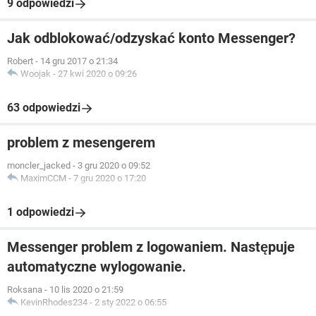
9 odpowiedzi
Jak odblokować/odzyskać konto Messenger?
Robert
-
14 gru 2017 o 21:34
Woojak
-
27 kwi 2020 o 09:26
63 odpowiedzi
problem z mesengerem
moncler_jacked
-
3 gru 2020 o 09:52
MaximCCM
-
7 gru 2020 o 17:20
1 odpowiedzi
Messenger problem z logowaniem. Następuje
automatyczne wylogowanie.
Roksana
-
10 lis 2020 o 21:59
KevinRhodes234
-
2 sty 2022 o 06:55