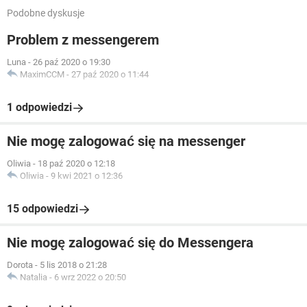
Podobne dyskusje
Problem z messengerem
Luna
-
26 paź 2020 o 19:30
MaximCCM
-
27 paź 2020 o 11:44
1 odpowiedzi
Nie mogę zalogować się na messenger
Oliwia
-
18 paź 2020 o 12:18
Oliwia
-
9 kwi 2021 o 12:36
15 odpowiedzi
Nie mogę zalogować się do Messengera
Dorota
-
5 lis 2018 o 21:28
Natalia
-
6 wrz 2022 o 20:50