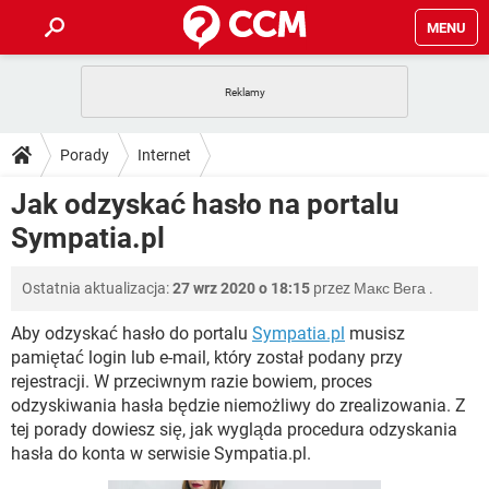
MENU
STRONA GŁÓWNA
YOUTUBE
TIKTOK
PORADY
Porady
Internet
GRY
WHATSAPP
PlayStation
TIKTOK
DO POBRANIA
Jak odzyskać hasło na portalu
SPOTIFY
NETFLIX
GRY
WHATSAPP
Sympatia.pl
INSTAGRAM
ANDROID
FACEBOOK
TIKTOK
FORUM
SPOTIFY
NETFLIX
WINDOWS 10
GRY
WHATSAPP
Ostatnia aktualizacja:
27 wrz 2020 o 18:15
przez
Макс Вега
.
INSTAGRAM
COVID-19
FACEBOOK
TIKTOK
ARTYKUŁY
IOS
NETFLIX
WINDOWS 10
GRY
WHATSAPP
Aby odzyskać hasło do portalu
Sympatia.pl
musisz
INSTAGRAM
COVID-19
FACEBOOK
TIKTOK
pamiętać login lub e-mail, który został podany przy
SPOTIFY
NETFLIX
rejestracji. W przeciwnym razie bowiem, proces
WINDOWS 10
GRY
WHATSAPP
odzyskiwania hasła będzie niemożliwy do zrealizowania. Z
INSTAGRAM
FACEBOOK
SPOTIFY
NETFLIX
tej porady dowiesz się, jak wygląda procedura odzyskania
WINDOWS 10
hasła do konta w serwisie Sympatia.pl.
INSTAGRAM
FACEBOOK