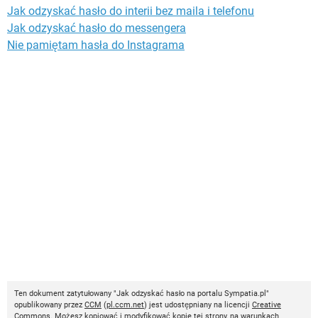
Jak odzyskać hasło do interii bez maila i telefonu
Jak odzyskać hasło do messengera
Nie pamiętam hasła do Instagrama
Ten dokument zatytułowany "Jak odzyskać hasło na portalu Sympatia.pl"
opublikowany przez
CCM
(
pl.ccm.net
) jest udostępniany na licencji
Creative
Commons
. Możesz kopiować i modyfikować kopie tej strony, na warunkach