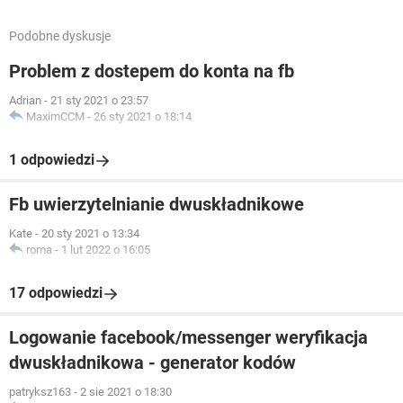
Podobne dyskusje
Problem z dostepem do konta na fb
Adrian
-
21 sty 2021 o 23:57
MaximCCM
-
26 sty 2021 o 18:14
1 odpowiedzi
Fb uwierzytelnianie dwuskładnikowe
Kate
-
20 sty 2021 o 13:34
roma
-
1 lut 2022 o 16:05
17 odpowiedzi
Logowanie facebook/messenger weryfikacja
dwuskładnikowa - generator kodów
patryksz163
-
2 sie 2021 o 18:30