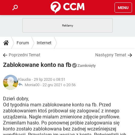
MENU
STRONA GŁÓWNA
YOUTUBE
TIKTOK
PORADY
Forum
Internet
GRY
WHATSAPP
PlayStation
TIKTOK
DO POBRANIA
Poprzedni Temat
Następny Temat
SPOTIFY
NETFLIX
GRY
WHATSAPP
Zablokowane konto na fb
INSTAGRAM
ANDROID
FACEBOOK
TIKTOK
Zamknięty
FORUM
SPOTIFY
NETFLIX
WINDOWS 10
GRY
WHATSAPP
Klaudia
- 29 lip 2020 o 08:51
INSTAGRAM
COVID-19
FACEBOOK
TIKTOK
ARTYKUŁY
Monia00 -
22 gru 2021 o 20:56
IOS
NETFLIX
WINDOWS 10
GRY
WHATSAPP
INSTAGRAM
COVID-19
FACEBOOK
TIKTOK
Dzień dobry,
SPOTIFY
NETFLIX
Od tygodnia mam zablokowane konto na fb. Przed
WINDOWS 10
GRY
WHATSAPP
zablokowaniem ktoś próbował się zalogować z innego
INSTAGRAM
FACEBOOK
urządzenia. Nagle miałam zmienione zdjęcie profilowe.
SPOTIFY
NETFLIX
WINDOWS 10
Zmienilam hasło. Po ponownej próbie zalogowania się
INSTAGRAM
FACEBOOK
konto zostało zablokowana bez żadnej wcześniejszej
weryfikacji. Przyslalam im wyciąg z konta. Potwierdzili ich