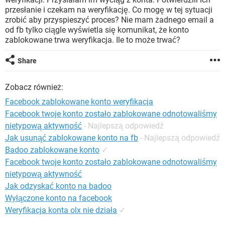
WINDOWS 10
przesłanie i czekam na weryfikację. Co mogę w tej sytuacji
zrobić aby przyspieszyć proces? Nie mam żadnego email a
od fb tylko ciągle wyświetla się komunikat, że konto
zablokowane trwa weryfikacja. Ile to może trwać?
Share
Zobacz również:
Facebook zablokowane konto weryfikacja
Facebook twoje konto zostało zablokowane odnotowaliśmy
nietypową aktywność
- Najlepszą odpowiedź
Jak usunąć zablokowane konto na fb
- Najlepszą odpowiedź
Badoo zablokowane konto
✓
Facebook twoje konto zostało zablokowane odnotowaliśmy
nietypową aktywność
Jak odzyskać konto na badoo
Wyłączone konto na facebook
Weryfikacja konta olx nie działa
✓