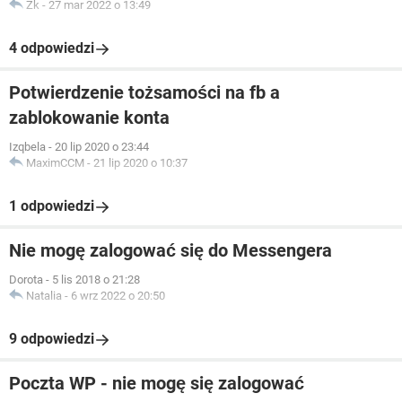
Zk
-
27 mar 2022 o 13:49
4 odpowiedzi
Potwierdzenie tożsamości na fb a
zablokowanie konta
Izqbela
-
20 lip 2020 o 23:44
MaximCCM
-
21 lip 2020 o 10:37
1 odpowiedzi
Nie mogę zalogować się do Messengera
Dorota
-
5 lis 2018 o 21:28
Natalia
-
6 wrz 2022 o 20:50
9 odpowiedzi
Poczta WP - nie mogę się zalogować