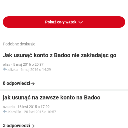
Pokaż cały wątek
Podobne dyskusje
Jak usunąć konto z Badoo nie zakładając go
eliza
-
5 maj 2016 o 20:37
elizka
-
6 maj 2016 o 14:29
8 odpowiedzi
jak usunąć na zawsze konto na Badoo
szaerlo
-
16 kwi 2015 o 17:29
Karolllla
-
20 kwi 2015 o 10:57
3 odpowiedzi