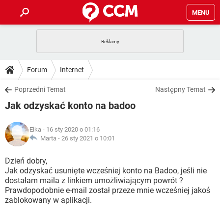
MENU
STRONA GŁÓWNA
YOUTUBE
TIKTOK
PORADY
Forum
Internet
GRY
WHATSAPP
PlayStation
TIKTOK
DO POBRANIA
Poprzedni Temat
Następny Temat
SPOTIFY
NETFLIX
GRY
WHATSAPP
Jak odzyskać konto na badoo
INSTAGRAM
ANDROID
FACEBOOK
TIKTOK
FORUM
SPOTIFY
NETFLIX
WINDOWS 10
GRY
WHATSAPP
Elka
- 16 sty 2020 o 01:16
INSTAGRAM
COVID-19
FACEBOOK
TIKTOK
ARTYKUŁY
Marta -
26 sty 2021 o 10:01
IOS
NETFLIX
WINDOWS 10
GRY
WHATSAPP
INSTAGRAM
COVID-19
FACEBOOK
TIKTOK
Dzień dobry,
SPOTIFY
NETFLIX
Jak odzyskać usunięte wcześniej konto na Badoo, jeśli nie
WINDOWS 10
GRY
WHATSAPP
dostałam maila z linkiem umożliwiającym powrót ?
INSTAGRAM
FACEBOOK
Prawdopodobnie e-mail został przeze mnie wcześniej jakoś
SPOTIFY
NETFLIX
WINDOWS 10
zablokowany w aplikacji.
INSTAGRAM
FACEBOOK