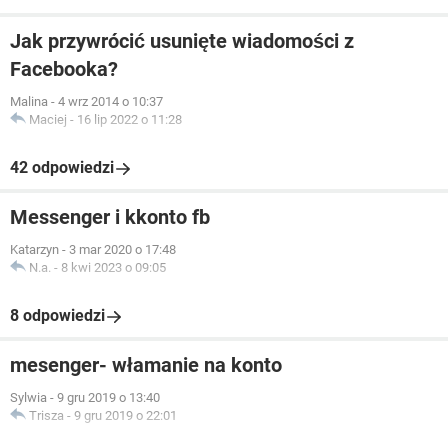
Jak przywrócić usunięte wiadomości z
Facebooka?
Malina
-
4 wrz 2014 o 10:37
Maciej
-
16 lip 2022 o 11:28
42 odpowiedzi
Messenger i kkonto fb
Katarzyn
-
3 mar 2020 o 17:48
N.a.
-
8 kwi 2023 o 09:05
8 odpowiedzi
mesenger- włamanie na konto
Sylwia
-
9 gru 2019 o 13:40
Trisza
-
9 gru 2019 o 22:01