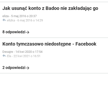
Jak usunąć konto z Badoo nie zakładając go
eliza
-
5 maj 2016 o 20:37
elizka
-
6 maj 2016 o 14:29
8 odpowiedzi
Konto tymczasowo niedostępne - Facebook
Desajre
-
14 kwi 2020 o 17:54
Ela
-
22 kwi 2021 o 16:51
2 odpowiedzi