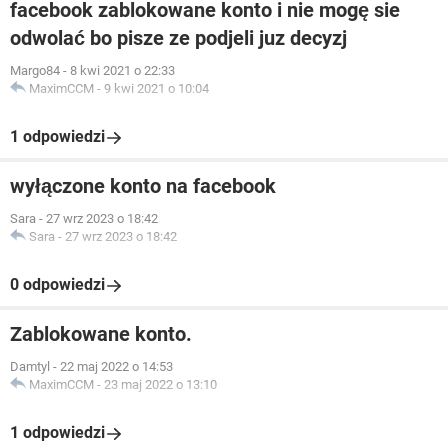
facebook zablokowane konto i nie mogę sie
odwolać bo pisze ze podjeli juz decyzj
Margo84
-
8 kwi 2021 o 22:33
MaximCCM
-
9 kwi 2021 o 10:04
1 odpowiedzi
wyłączone konto na facebook
Sara
-
27 wrz 2023 o 18:42
Sara
-
27 wrz 2023 o 18:42
0 odpowiedzi
Zablokowane konto.
Damtyl
-
22 maj 2022 o 14:53
MaximCCM
-
23 maj 2022 o 13:10
1 odpowiedzi