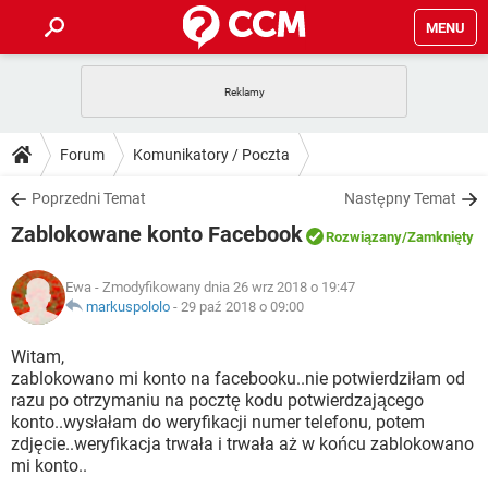
MENU
STRONA GŁÓWNA
YOUTUBE
TIKTOK
PORADY
Forum
Komunikatory / Poczta
GRY
WHATSAPP
PlayStation
TIKTOK
DO POBRANIA
Poprzedni Temat
Następny Temat
SPOTIFY
NETFLIX
GRY
WHATSAPP
Zablokowane konto Facebook
INSTAGRAM
ANDROID
FACEBOOK
TIKTOK
Rozwiązany
/Zamknięty
FORUM
SPOTIFY
NETFLIX
WINDOWS 10
GRY
WHATSAPP
Ewa
- Zmodyfikowany dnia 26 wrz 2018 o 19:47
INSTAGRAM
COVID-19
FACEBOOK
TIKTOK
ARTYKUŁY
markuspololo
-
29 paź 2018 o 09:00
IOS
NETFLIX
WINDOWS 10
GRY
WHATSAPP
INSTAGRAM
COVID-19
FACEBOOK
TIKTOK
Witam,
SPOTIFY
NETFLIX
zablokowano mi konto na facebooku..nie potwierdziłam od
WINDOWS 10
GRY
WHATSAPP
razu po otrzymaniu na pocztę kodu potwierdzającego
INSTAGRAM
FACEBOOK
konto..wysłałam do weryfikacji numer telefonu, potem
SPOTIFY
NETFLIX
WINDOWS 10
zdjęcie..weryfikacja trwała i trwała aż w końcu zablokowano
INSTAGRAM
FACEBOOK
mi konto..