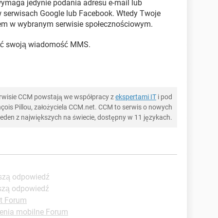
wymaga jedynie podania adresu e-mail lub
w serwisach Google lub Facebook. Wtedy Twoje
tem w wybranym serwisie społecznościowym.
łać swoją wiadomość MMS.
serwisie CCM powstają we współpracy z
ekspertami IT
i pod
ois Pillou, założyciela CCM.net. CCM to serwis o nowych
 jeden z największych na świecie, dostępny w 11 językach.
pszą odpowiedź
pszą odpowiedź
et Forum
enia mobilne Forum