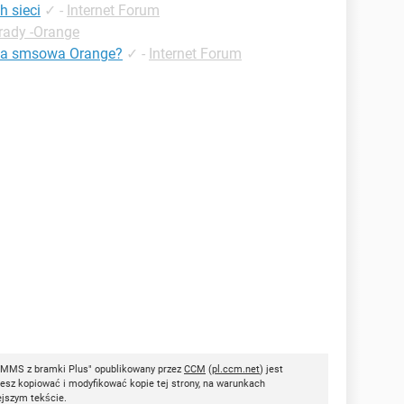
 sieci
✓
-
Internet Forum
rady -Orange
mka smsowa Orange?
✓
-
Internet Forum
 MMS z bramki Plus" opublikowany przez
CCM
(
pl.ccm.net
) jest
esz kopiować i modyfikować kopie tej strony, na warunkach
ejszym tekście.