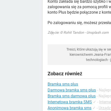
Konto zakłada się bardzo szybko i 
zalogowania się za pomocą profili 
konto Plus będzie połączone z kon
Po zalogowaniu się, możesz przes
Zdjęcie: © Rohit Tandon - Unsplash.com
Treści, które ukazują się w 
kierownictwem Jeana-Franç
technologiach -
Zobacz również
Bramka sms plus
Darmowa bramka sms plus
- Najle
Bramka sms darmowa plus
- Najle
Internetowa bramka SMS
✓
-
Intern
Anonimowa bramka sms
✓
-
Urządz