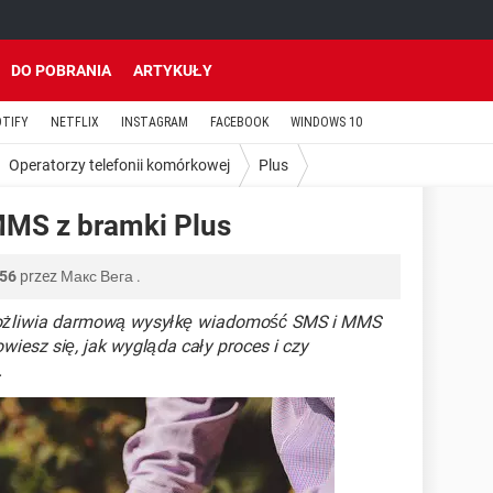
DO POBRANIA
ARTYKUŁY
OTIFY
NETFLIX
INSTAGRAM
FACEBOOK
WINDOWS 10
Operatorzy telefonii komórkowej
Plus
MMS z bramki Plus
:56
przez
Макс Вега
.
możliwia darmową wysyłkę wiadomość SMS i MMS
wiesz się, jak wygląda cały proces i czy
.