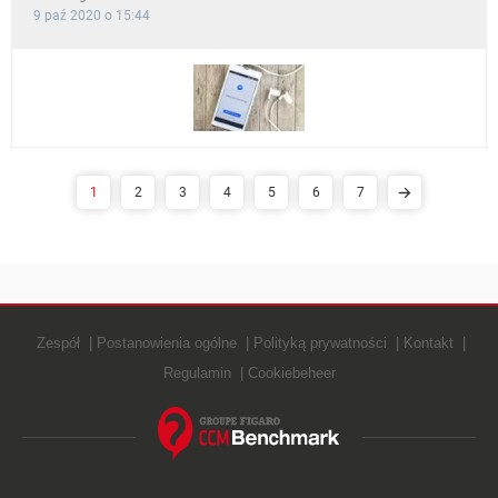
9 paź 2020 o 15:44
1
2
3
4
5
6
7
Zespół
Postanowienia ogólne
Polityką prywatności
Kontakt
Regulamin
Cookiebeheer