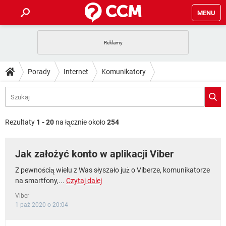
MENU
STRONA GŁÓWNA
YOUTUBE
TIKTOK
PORADY
Porady
Internet
Komunikatory
GRY
WHATSAPP
PlayStation
TIKTOK
DO POBRANIA
SPOTIFY
NETFLIX
GRY
WHATSAPP
INSTAGRAM
ANDROID
FACEBOOK
TIKTOK
FORUM
SPOTIFY
NETFLIX
Rezultaty
1 - 20
na łącznie około
254
WINDOWS 10
GRY
WHATSAPP
INSTAGRAM
COVID-19
FACEBOOK
TIKTOK
ARTYKUŁY
IOS
NETFLIX
Jak założyć konto w aplikacji Viber
WINDOWS 10
GRY
WHATSAPP
INSTAGRAM
COVID-19
FACEBOOK
TIKTOK
SPOTIFY
NETFLIX
Z pewnością wielu z Was słyszało już o Viberze, komunikatorze
WINDOWS 10
GRY
WHATSAPP
na smartfony,...
Czytaj dalej
INSTAGRAM
FACEBOOK
SPOTIFY
NETFLIX
Viber
WINDOWS 10
1 paź 2020 o 20:04
INSTAGRAM
FACEBOOK