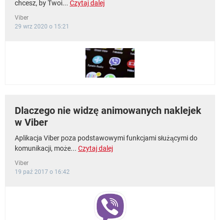
chcesz, by Twoi...
Czytaj dalej
Viber
29 wrz 2020 o 15:21
Dlaczego nie widzę animowanych naklejek
w Viber
Aplikacja Viber poza podstawowymi funkcjami służącymi do
komunikacji, może...
Czytaj dalej
Viber
19 paź 2017 o 16:42