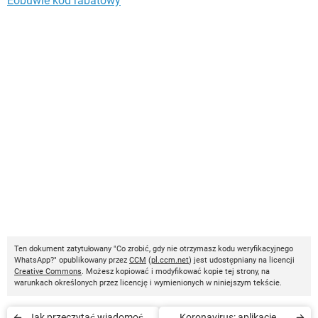
Eobuwie kod rabatowy
Ten dokument zatytułowany "Co zrobić, gdy nie otrzymasz kodu weryfikacyjnego
WhatsApp?" opublikowany przez
CCM
(
pl.ccm.net
) jest udostępniany na licencji
Creative Commons
. Możesz kopiować i modyfikować kopie tej strony, na
warunkach określonych przez licencję i wymienionych w niniejszym tekście.
Jak przeczytać wiadomość,
Koronavirus: aplikacje do