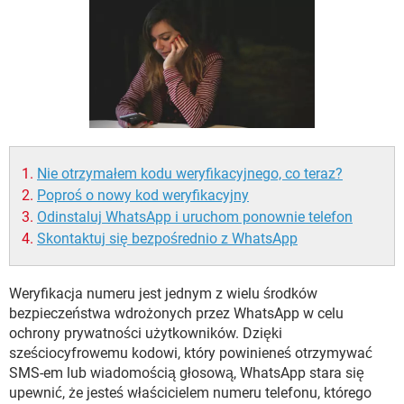
WINDOWS 10
Nie otrzymałem kodu weryfikacyjnego, co teraz?
Poproś o nowy kod weryfikacyjny
Odinstaluj WhatsApp i uruchom ponownie telefon
Skontaktuj się bezpośrednio z WhatsApp
Weryfikacja numeru jest jednym z wielu środków
bezpieczeństwa wdrożonych przez WhatsApp w celu
ochrony prywatności użytkowników. Dzięki
sześciocyfrowemu kodowi, który powinieneś otrzymywać
SMS-em lub wiadomością głosową, WhatsApp stara się
upewnić, że jesteś właścicielem numeru telefonu, którego