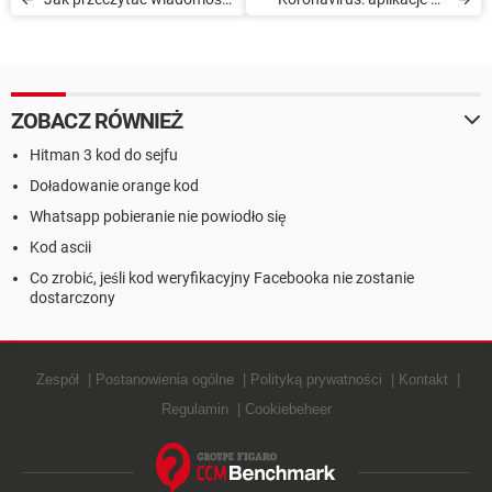
żeby nikt o tym nie wiedział
bezpłatnych grupowych
rozmów wideo
ZOBACZ RÓWNIEŻ
Hitman 3 kod do sejfu
Doładowanie orange kod
Whatsapp pobieranie nie powiodło się
Kod ascii
Co zrobić, jeśli kod weryfikacyjny Facebooka nie zostanie
dostarczony
Zespół
Postanowienia ogólne
Polityką prywatności
Kontakt
Regulamin
Cookiebeheer