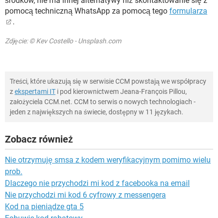
środków, nie ma innej alternatywy niż skontaktowanie się z
pomocą techniczną WhatsApp za pomocą tego
formularza
.
Zdjęcie: © Kev Costello - Unsplash.com
Treści, które ukazują się w serwisie CCM powstają we współpracy
z
ekspertami IT
i pod kierownictwem Jeana-François Pillou,
założyciela CCM.net. CCM to serwis o nowych technologiach -
jeden z największych na świecie, dostępny w 11 językach.
Zobacz również
Nie otrzymuję smsa z kodem weryfikacyjnym pomimo wielu
prob.
Dlaczego nie przychodzi mi kod z facebooka na email
Nie przychodzi mi kod 6 cyfrowy z messengera
Kod na pieniądze gta 5