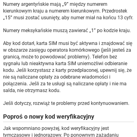
Numery argentyńskie mają „9” między numerem
kierunkowym kraju a numerem kierunkowym. Przedrostek
„15” musi zostać usunięty, aby numer miał na końcu 13 cyfr.
Numery meksykańskie muszą zawierać „1” po kodzie kraju.
Aby kod dotarł, karta SIM musi być aktywna i znajdować się
w obszarze zasięgu operatora komórkowego (jeśli jesteś za
granicą, może to powodować problemy). Telefon bez
sygnału lub nieaktywna karta SIM uniemożliwi odbieranie
kodu. Jeśli korzystasz z karty przedpłaconej, upewnij się, że
nie są naliczane opłaty za odebrane wiadomości i
połączenia. Jeśli za te usługi są naliczane opłaty i nie ma
salda, nie otrzymasz kodu.
Jeśli dotyczy, rozwiąż te problemy przed kontynuowaniem.
Poproś o nowy kod weryfikacyjny
Jak wspomniano powyżej, kod weryfikacyjny jest
tymczasowy i jednorazowy. Po ponownym zażądaniu