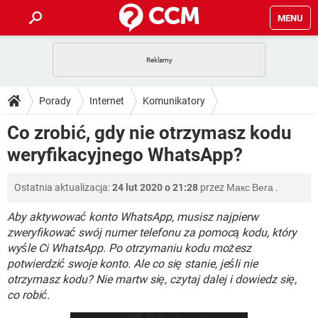
MENU
STRONA GŁÓWNA
YOUTUBE
TIKTOK
PORADY
Porady
Internet
Komunikatory
GRY
WHATSAPP
PlayStation
TIKTOK
DO POBRANIA
Co zrobić, gdy nie otrzymasz kodu
SPOTIFY
NETFLIX
GRY
WHATSAPP
weryfikacyjnego WhatsApp?
INSTAGRAM
ANDROID
FACEBOOK
TIKTOK
FORUM
SPOTIFY
NETFLIX
WINDOWS 10
GRY
WHATSAPP
Ostatnia aktualizacja:
24 lut 2020 o 21:28
przez
Макс Вега
.
INSTAGRAM
COVID-19
FACEBOOK
TIKTOK
ARTYKUŁY
IOS
NETFLIX
WINDOWS 10
GRY
WHATSAPP
Aby aktywować konto WhatsApp, musisz najpierw
INSTAGRAM
COVID-19
FACEBOOK
TIKTOK
zweryfikować swój numer telefonu za pomocą kodu, który
SPOTIFY
NETFLIX
wyśle Ci WhatsApp. Po otrzymaniu kodu możesz
WINDOWS 10
GRY
WHATSAPP
potwierdzić swoje konto. Ale co się stanie, jeśli nie
INSTAGRAM
FACEBOOK
SPOTIFY
NETFLIX
otrzymasz kodu? Nie martw się, czytaj dalej i dowiedz się,
WINDOWS 10
co robić.
INSTAGRAM
FACEBOOK